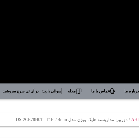
رباره ما
تماس با ما
مجله
سوالی دارید!
در آی تی سرچ بفروشید
/ دوربین مداربسته هایک ویژن مدل DS-2CE78H0T-IT1F 2.4mm