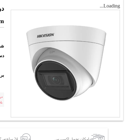
Loading...
mm
شن
دست
بر
در
با
امکان تحویل اکسپرس
24 ساعته، 7 روز هفته