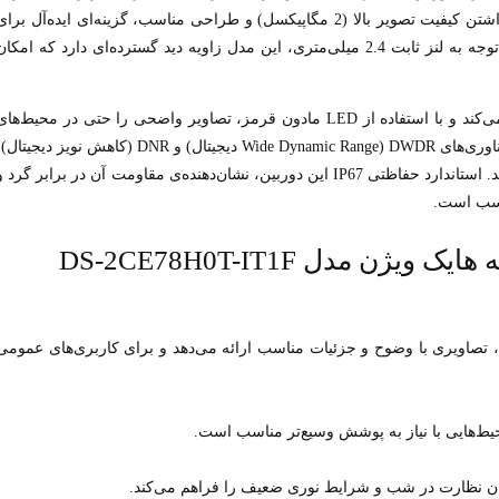
داخلی و خارجی طراحی شده است. این دوربین به دلیل داشتن کیفیت تصویر بالا (2 مگاپیکسل) و طراحی مناسب، گزینه‌ای ایده‌آل برا
محیط‌های تجاری، اداری و حتی منازل به شمار می‌رود. با توجه به لنز ثابت 2.4 میلی‌متری، این مدل زاویه دید گسترده‌ای دارد که امکا
ویژگی دید در شب این دوربین، تا برد 20 متر را پشتیبانی می‌کند و با استفاده از LED مادون قرمز، تصاویر واضحی را حتی در محیط‌ها
تاریک و کم‌نور ارائه می‌دهد. علاوه بر این، با بهره‌مندی از فناوری‌های DWDR (Wide Dynamic Range دیجیتال) و DNR (کاهش نویز دیجیت
تصاویری با کیفیت بالا در شرایط نوری مختلف فراهم می‌کند. استاندارد حفاظتی IP67 این دوربین، نشان‌دهنده‌ی مقاومت آن در برابر گرد 
اسب است.
 مدل DS-2CE78H0T-IT1F
این دوربین با سنسور CMOS و کیفیت تصویر 1080p، تصاویری با وضوح و جزئیات مناسب ارائه می‌دهد و برای کاربری‌های عمومی
محیط‌هایی با نیاز به پوشش وسیع‌تر مناسب است.