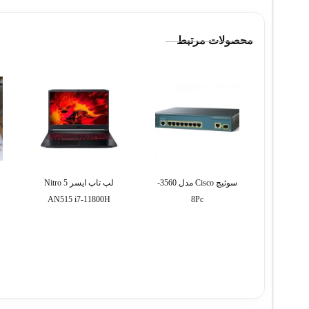
محصولات مرتبط
سوئیچ Cisco مدل 3560-
لپ تاپ ایسر Nitro 5
AN515 i7-11800H
8Pc