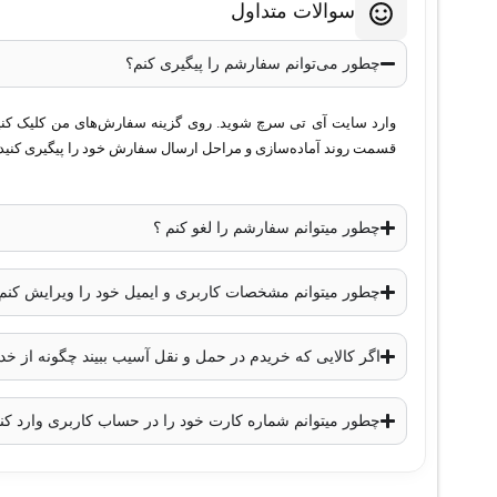
سوالات متداول
برد دید در شب مادون قرمز
: تا 20 متر
فناوری‌های تصویری
: DWDR (Wide Dynamic Range دیجیتال)، DNR (کاهش نویز دیجیتال)
چطور می‌توانم سفارشم را پیگیری کنم؟
استاندارد محافظتی
: IP67، مقاوم در برابر آب و گرد و غبار
نوع اتصال
: HD-TVI (آنالوگ HD)
وارد سایت آی تی سرچ شوید. روی گزینه سفارش‌های من کلیک کنید. 
قسمت روند آماده‌سازی و مراحل ارسال سفارش خود را پیگیری کنید.
دمای کاری
: -40 تا 60 درجه سانتی‌گراد
ولتاژ مصرفی
: 12 ولت DC با توان مصرفی حداکثر 4 وات
ابعاد
: 89 × 70 میلی‌متر
چطور میتوانم سفارشم را لغو کنم ؟
وزن
: 250 گرم
نتیجه‌گیری
چطور میتوانم مشخصات کاربری و ایمیل خود را ویرایش کنم
اگر کالایی که خریدم در حمل و نقل آسیب ببیند چگونه از 
دوربین مداربسته
هایک ویژن مدل DS-2CE78H0T-IT1F
با ویژگی
محیط‌های داخلی و خارجی است. این دوربین با بهره‌گیری از فناو
چطور میتوانم شماره کارت خود را در حساب کاربری وارد کن