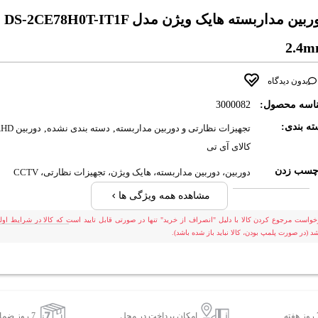
دوربین مداربسته هایک ویژن مدل DS-2CE78H0T-IT1F
2.4
بدون دیدگاه
اسه محصول:
3000082
ه بندی:
تجهیزات نظارتی و دوربین مداربسته
,
دسته بندی نشده
,
دوربین AHD
کالای آی تی
چسب زدن
دوربین، دوربین مداربسته، هایک ویژن، تجهیزات نظارتی، CCTV
مشاهده همه ویژگی ها
خواست مرجوع کردن کالا با دلیل "انصراف از خرید" تنها در صورتی قابل تایید است که کالا در شرایط اولی
شد (در صورت پلمپ بودن، کالا نباید باز شده باشد).
امکان پرداخت در محل
7 روز ضمانت بازگشت کالا