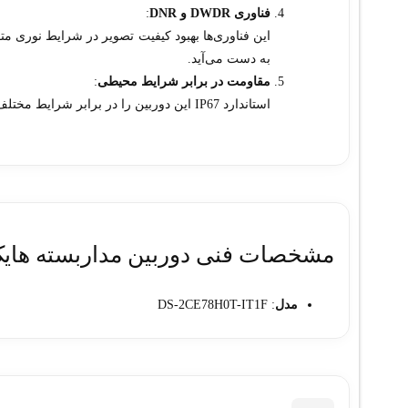
فناوری DWDR و DNR
:
این فناوری‌ها بهبود کیفیت تصویر در شرایط نوری متف
به دست می‌آید.
مقاومت در برابر شرایط محیطی
:
استاندارد IP67 این دوربین را در برابر شرایط مختلف محیطی مانند گرد و غبار و بارش باران مقاوم می‌سازد.
مشخصات فنی دوربین مداربسته هایک ویژن مدل  2.4mm
مدل
: DS-2CE78H0T-IT1F
وضوح تصویر
: 2 مگاپیکسل (1920×1080 پیکسل)
نوع سنسور
: CMOS با ابعاد 1/2.7 اینچ
لنز
: ثابت 2.4 میلی‌متری
زاویه دید لنز
: حدود 110 درجه