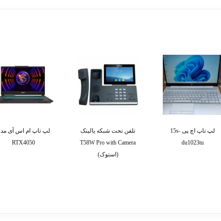
لپ تاپ اچ پی 15s-
تلفن تحت شبکه یالینک
لپ تاپ ام اس آی مد
RTX4050
T58W Pro with Camera
du1023tu
(استوک)