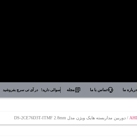
رباره ما
تماس با ما
مجله
سوالی دارید!
در آی تی سرچ بفروشید
/ دوربین مداربسته هایک ویژن مدل DS-2CE76D3T-ITMF 2.8mm