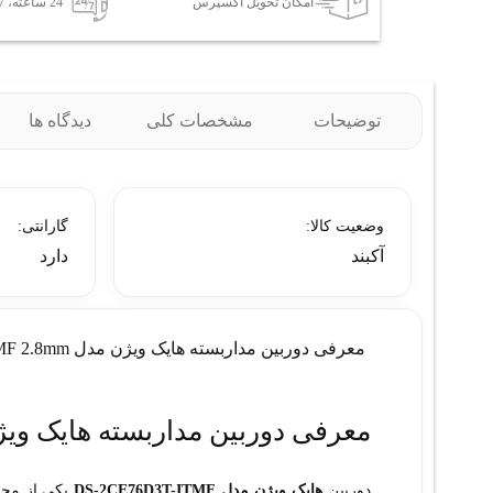
امکان تحویل اکسپرس
24 ساعته، 7 روز هفته
توضیحات
مشخصات کلی
دیدگاه ها
وضعیت کالا:
گارانتی:
آکبند
دارد
معرفی دوربین مداربسته هایک ویژن مدل DS-2CE76D3T-ITMF 2.8mm
معرفی دوربین مداربسته هایک ویژن مدل -ITMF 2.8mm
دوربین
هایک ویژن مدل DS-2CE76D3T-ITMF
یکی از محصو