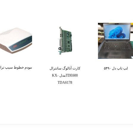
مودم خطوط سیپ ترا
لپ تاپ دل ۵۴۹۰
کارت آنالوگ سانترال
TDE600مدل KX-
TDA6178