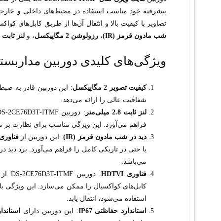
پیشرفته خود مناسب استفاده در محیط‌های داخلی و خارج
تصاویر با کیفیت بالا و انتقال آن‌ها از طریق کابل‌های کواکسیال را فراهم می‌کند. دو
شب مادون قرمز (IR)
،
رزولوشن 2 مگاپیکسل
، و
لنز ثابت 2.8 میلی‌متری
ویژگی‌های کلیدی دوربین مداربسته هایک ویژن
کیفیت تصویر 2 مگاپیکسل
: این دوربین قادر به ضب
شفافیت عالی را ارائه می‌دهد.
لنز ثابت 2.8 میلی‌متر
: دوربین DS-2CE76D3T-ITMF دارای
فراهم می‌آورد. این ویژگی مناسب برای نظارت بر م
دید در شب مادون قرمز (IR)
: این دوربین از
فناوری 
یا حتی در تاریکی کامل را فراهم می‌آورد. برد دید د
می‌باشد.
فناوری HDTVI
: دوربین DS-2CE76D3T-ITMF از
کابل‌های کواکسیال را ممکن می‌سازد. این ویژگی با
استفاده می‌شود، انتقال یابد.
استاندارد حفاظتی IP67
: این دوربین دارای
استاندارد 7