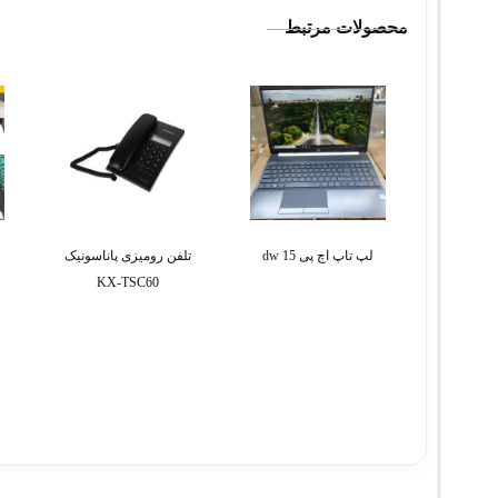
محصولات مرتبط
لپ تاپ اچ پی 15 dw
تلفن رومیزی پاناسونیک
KX-TSC60