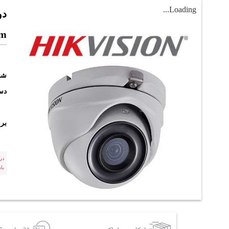
Loading...
mm
شن
دست
بر
در
با