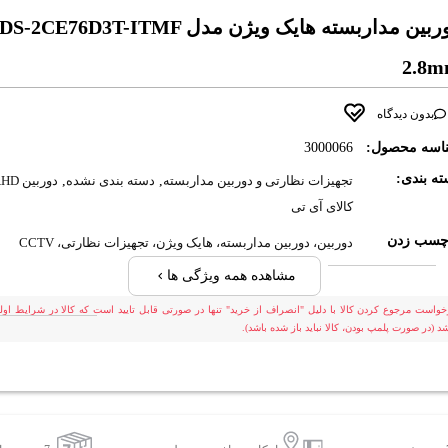
دوربین مداربسته هایک ویژن مدل DS-2CE76D3T-ITMF
2.8
بدون دیدگاه
اسه محصول:
3000066
ه بندی:
تجهیزات نظارتی و دوربین مداربسته
,
دسته بندی نشده
,
دوربین AHD
کالای آی تی
چسب زدن
دوربین، دوربین مداربسته، هایک ویژن، تجهیزات نظارتی، CCTV
مشاهده همه ویژگی ها
خواست مرجوع کردن کالا با دلیل "انصراف از خرید" تنها در صورتی قابل تایید است که کالا در شرایط اولی
شد (در صورت پلمپ بودن، کالا نباید باز شده باشد).