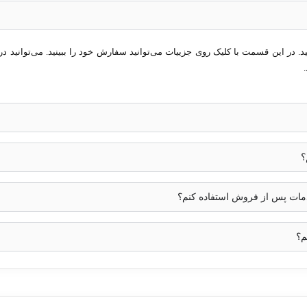
در این قسمت با کلیک روی جزییات می‌توانید سفارش خود را ببینید. می‌توانید در 
؟
خدمات پس از فروش استفاده کنم؟
م؟
رای نظارت در محیط‌های داخلی و خارجی است که نیاز به کیفیت تصویر بالا،
بین با کیفیت 2 مگاپیکسل،
لنز ثابت 2.8 میلی‌متر
، و
فناوری مادون ق
راهم می‌آورد. همچنین، ویژگی‌هایی مانند
فناوری HDTVI
و
استاندارد IP67
، آن
یط محیطی چالش‌برانگیز تبدیل کرده است.