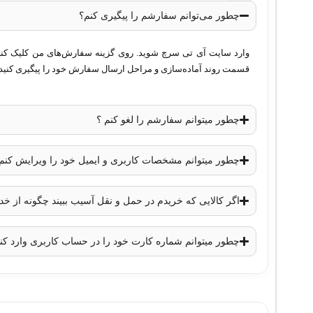
برد دید در شب مادون قرمز (IR)
: تا 30 متر
چطور می‌توانم سفارشم را پیگیری کنم؟
فناوری HDTVI
: بله
استاندارد حفاظتی
: IP67 (مقاوم در برابر آب و گرد و غبار)
وارد سایت آی تی سرچ شوید. روی گزینه سفارش‌های من کلیک کنید. 
قسمت روند آماده‌سازی و مراحل ارسال سفارش خود را پیگیری کنید.
ویژگی‌های تصویری
: DWDR، BLC
توان مصرفی
: حداکثر 3.2 وات
ولتاژ مصرفی
: 12 ولت DC
چطور میتوانم سفارشم را لغو کنم ؟
ابعاد
: 90.7 × 90.7 × 243 میلی‌متر
وزن
: 600 گرم
چطور میتوانم مشخصات کاربری و ایمیل خود را ویرایش کنم
دمای کاری
: -40 تا 60 درجه سانتی‌گراد
نتیجه‌گیری
اگر کالایی که خریدم در حمل و نقل آسیب ببیند چگونه از 
چطور میتوانم شماره کارت خود را در حساب کاربری وارد کن
دوربین
هایک ویژن مدل DS-2CE76D3T-ITMF
یک گزینه مناسب ب
قابلیت دید در شب، و مقاومت در برابر شرایط جوی مختلف دارند. این دور
برای محیط‌های تاریک، توانایی ضبط تصاویری با جزئیات عالی را ف
به یک انتخاب عالی برای نصب در فضای باز و محیط‌هایی با شرا