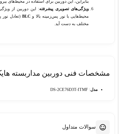
بنابراین، این دوربین برای استفاده در محیط‌های بیر
ویژگی‌های تصویری پیشرفته
: این دوربین از ویژگی
محیط‌هایی با نور پس‌زمینه بالا و
BLC
(تعادل نور پ
مختلف به دست آید.
مشخصات فنی دوربین مداربسته هایک ویژن مدل  2.8mm
مدل
: DS-2CE76D3T-ITMF
کیفیت تصویر
: 2 مگاپیکسل (1920×1080)
نوع سنسور
: CMOS
نوع دوربین
: بولت
لنز
: ثابت 2.8 میلی‌متر
سوالات متداول
زاویه دید
: 103 درجه