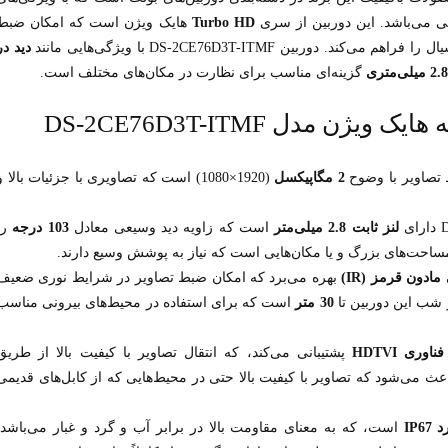
ی می‌باشد. این دوربین از سری
Turbo HD
هایک ویژن است که امکان ضبط
ربین DS-2CE76D3T-ITMF با ویژگی‌هایی مانند
دید در
گزینه‌ای مناسب برای نظارت در مکان‌های مختلف است.
 مدل DS-2CE76D3T-ITMF
ط تصاویر با وضوح
2 مگاپیکسل
(1920×1080) است که تصاویری با جزئیات بالا و
لنز ثابت 2.8 میلی‌متر
است که زاویه دید وسیعی معادل
103 درجه
را
ساحت‌های بزرگ و یا مکان‌هایی است که نیاز به پوشش وسیع دارند.
مادون قرمز (IR)
بهره می‌برد که امکان ضبط تصاویر در شرایط نوری ضعیف
ر شب این دوربین تا
30 متر
است که برای استفاده در محیط‌های بیرونی مناسب
فناوری HDTVI
پشتیبانی می‌کند، که انتقال تصاویر با کیفیت بالا از طریق
عث می‌شود که تصاویر با کیفیت بالا حتی در محیط‌هایی که از کابل‌های قدیمی
IP6
است، که به معنای مقاومت بالا در برابر آب و گرد و غبار می‌باشد.