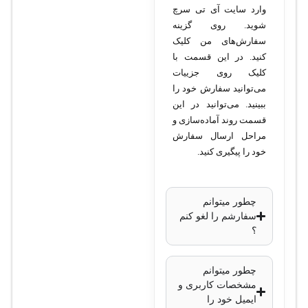
وارد سایت آی تی سرچ
وضوح تصویر
: 8
شوید. روی گزینه
مگاپیکسل
سفارش‌های من کلیک
(3840×2160
کنید. در این قسمت با
کلیک روی جزییات
پیکسل)
می‌توانید سفارش خود را
نوع سنسور
: CMOS
ببینید. می‌توانید در این
با ابعاد 1/2.7 اینچ
قسمت روند آماده‌سازی و
لنز
: ثابت 2.8
مراحل ارسال سفارش
میلی‌متری
خود را پیگیری کنید.
زاویه دید لنز
: حدود
102 درجه
چطور میتوانم
برد دید در شب
سفارشم را لغو کنم
مادون قرمز
: تا 30
؟
متر
قابلیت ضبط صدا
:
چطور میتوانم
مشخصات کاربری و
بله، میکروفون
ایمیل خود را
داخلی