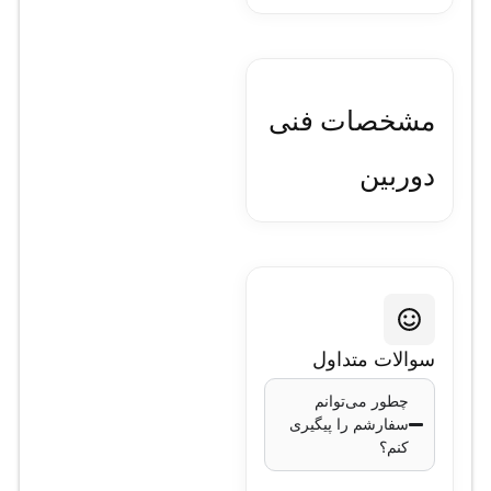
مشخصات فنی
دوربین
مداربسته هایک
ویژن مدل DS-
2CE72KF0T-
سوالات متداول
FS 2.8mm
چطور می‌توانم
سفارشم را پیگیری
کنم؟
مدل
: DS-
2CE72KF0T-FS