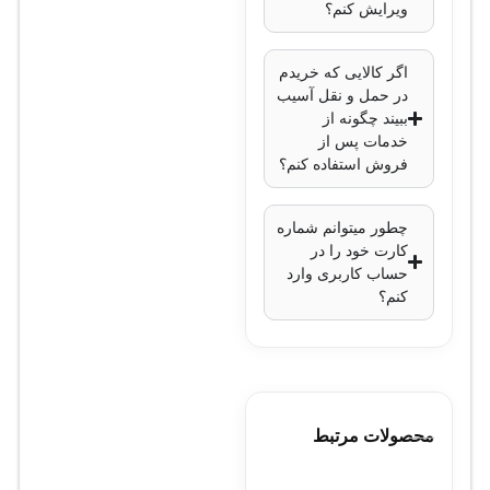
ویرایش کنم؟
فناوری‌های تصویری
:
DWDR (Wide
اگر کالایی که خریدم
Dynamic Range
در حمل و نقل آسیب
دیجیتال)، 3D DNR
ببیند چگونه از
خدمات پس از
(کاهش نویز دیجیتال
فروش استفاده کنم؟
سه‌بعدی)
استاندارد محافظتی
:
چطور میتوانم شماره
IP67، مقاوم در
کارت خود را در
برابر آب و گرد و
حساب کاربری وارد
کنم؟
غبار
نوع اتصال
: HD-TVI
(آنالوگ HD)
دمای کاری
: -40 تا
60 درجه سانتی‌گراد
محصولات مرتبط
ولتاژ مصرفی
: 12
ولت DC با توان