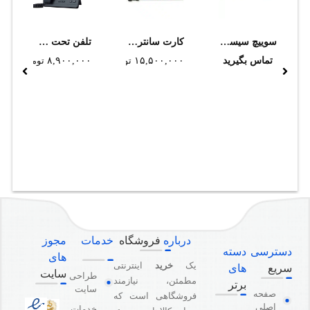
سوييچ سيسکو مدل WS-C2960X-48TS-L
کارت سانترال پاناسونیک مدل KX-NS5172 (استوک)
تلفن تحت شبکه یالینک T31G
تماس بگیرید
۱۵,۵۰۰,۰۰۰
تومان
۸,۹۰۰,۰۰۰
تومان
درباره
فروشگاه
خدمات
مجوز
دسترسی
دسته
های
یک
خرید
اینترنتی
سریع
های
سایت
طراحی
مطمئن، نیازمند
برتر
سایت
صفحه
فروشگاهی است که
اصلی
خدمات