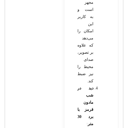
مجهز
است و
به کاربر
این
امکان را
می‌دهد
که علاوه
بر تصویر،
صدای
محیط را
نیز ضبط
کند.
دید در
شب
مادون
قرمز با
برد 30
متر
: