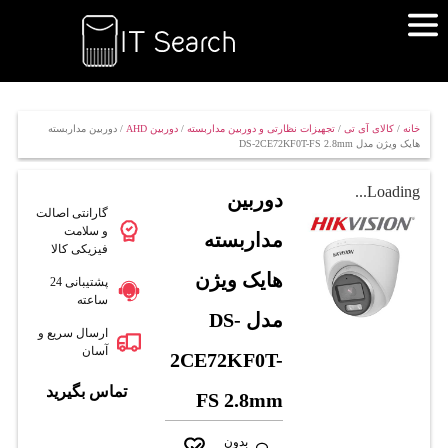
خانه
/
کالای آی تی
/
تجهیزات نظارتی و دوربین مداربسته
/
دوربین AHD
/ دوربین مداربسته
هایک ویژن مدل DS-2CE72KF0T-FS 2.8mm
Loading...
دوربین
گارانتی اصالت
و سلامت
مداربسته
فیزیکی کالا
هایک ویژن
پشتیبانی 24
ساعته
مدل DS-
ارسال سریع و
آسان
2CE72KF0T-
تماس بگیرید
FS 2.8mm
بدون