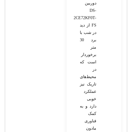
دوربین
DS-
2CE72KF0T-
FS از دید
در شب با
برد 30
متر
برخوردار
است که
در
محیط‌های
تاریک نیز
عملکرد
خوبی
دارد و به
کمک
فناوری
مادون