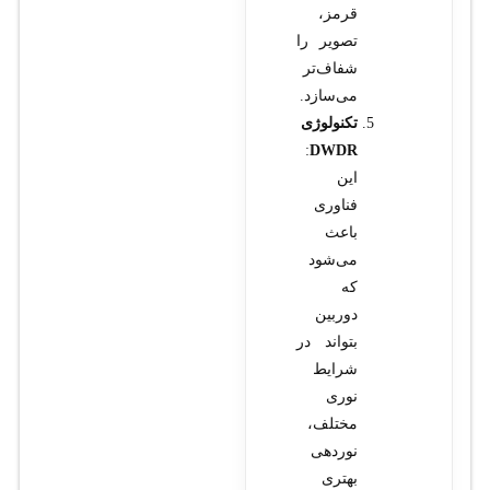
قرمز،
تصویر را
شفاف‌تر
می‌سازد.
تکنولوژی
:
DWDR
این
فناوری
باعث
می‌شود
که
دوربین
بتواند در
شرایط
نوری
مختلف،
نوردهی
بهتری