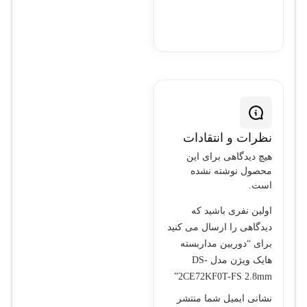
شب قدرتمند، فناوری‌های
بهبود تصویر و استاندارد
IP67، مناسب برای نظارت
بر محیط‌های داخلی و
خارجی می‌باشد.
نظرات و انتقادات
هیچ دیدگاهی برای این
محصول نوشته نشده
است.
اولین نفری باشید که
دیدگاهی را ارسال می کنید
برای “دوربین مداربسته
هایک ویژن مدل DS-
2CE72KF0T-FS 2.8mm”
نشانی ایمیل شما منتشر