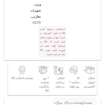
ویژن،
تجهیزات
نظارتی،
CCTV
درخواست مرجوع کردن
کالا با دلیل "انصراف از
خرید" تنها در صورتی قابل
تایید است که کالا در
شرایط اولیه باشد (در
صورت پلمپ بودن، کالا
نباید باز شده باشد).
امکان
24
امکان
7 روز
ضمانت اصالت کالا
تحویل
ساعته، 7
پرداخت
ضمانت
اکسپرس
روز هفته
در محل
بازگشت
کالا
توضیحات
مشخصات
دیدگاه
سوالات