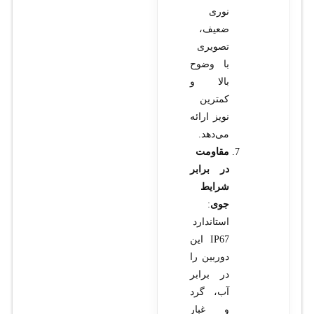
نوری
ضعیف،
تصویری
با وضوح
بالا و
کمترین
نویز ارائه
می‌دهد.
مقاومت
در برابر
شرایط
جوی
:
استاندارد
IP67 این
دوربین را
در برابر
آب، گرد
و غبار