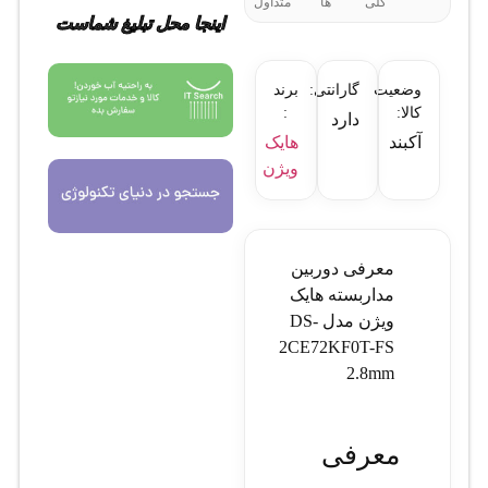
کلی
ها
متداول
اینجا محل تبلیغ شماست
وضعیت
گارانتی:
برند
کالا:
:
دارد
آکبند
هایک
ویژن
معرفی دوربین
مداربسته هایک
ویژن مدل DS-
2CE72KF0T-FS
2.8mm
معرفی