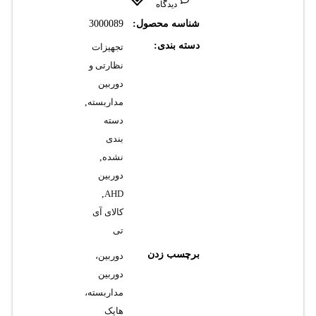
دیدگاه
شناسه محصول:
3000089
دسته بندی:
تجهیزات
نظارتی و
دوربین
مداربسته
,
دسته
بندی
نشده
,
دوربین
,
AHD
کالای آی
تی
برچسب زدن
دوربین،
دوربین
مداربسته،
هایک