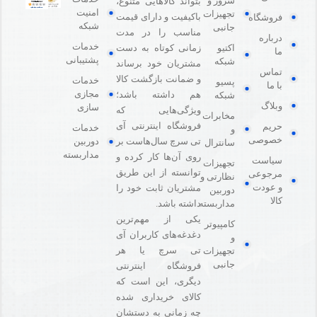
سرور و
بتواند کالاهایی متنوع،
امنیت
تجهیزات
باکیفیت و دارای قیمت
فروشگاه
شبکه
جانبی
مناسب را در مدت
درباره
خدمات
اکتیو
زمانی کوتاه به دست
ما
پشتیبانی
شبکه
مشتریان خود برساند
تماس
و ضمانت بازگشت کالا
خدمات
پسیو
با ما
مجازی
هم داشته باشد؛
شبکه
وبلاگ
سازی
ویژگی‌هایی که
مخابرات
فروشگاه اینترنتی آی
حریم
خدمات
و
خصوصی
دوربین
تی سرچ سال‌هاست بر
سانترال
مداربسته
روی آن‌ها کار کرده و
سیاست
تجهیزات
توانسته از این طریق
مرجوعی
نظارتی و
و عودت
مشتریان ثابت خود را
دوربین
کالا
مداربسته
داشته باشد.
یکی از مهم‌ترین
کامپیوتر
دغدغه‌های کاربران آی
و
تی سرچ یا هر
تجهیزات
جانبی
فروشگاه‌ اینترنتی
دیگری، این است که
کالای خریداری شده
چه زمانی به دستشان