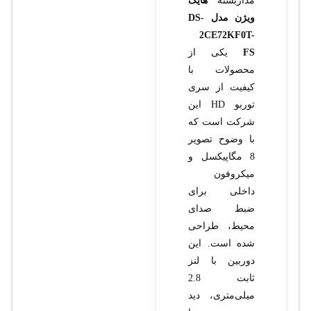
مداربسته
هایک
ویژن مدل DS-
2CE72KF0T-
FS
یکی از
محصولات با
کیفیت از سری
توربو HD این
شرکت است که
با وضوح تصویر
8 مگاپیکسل و
میکروفون
داخلی برای
ضبط صدای
محیط، طراحی
شده است. این
دوربین با لنز
ثابت 2.8
میلی‌متری، دید