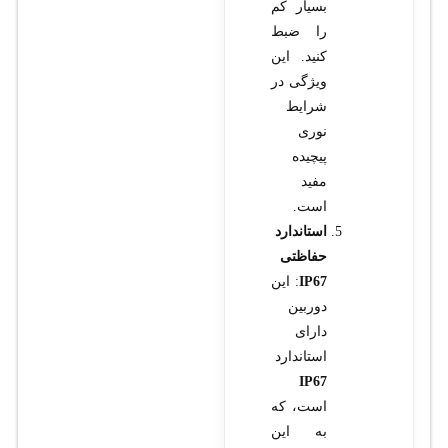
بسیار کم
را ضبط
کنید. این
ویژگی در
شرایط
نوری
پیچیده
مفید
است.
استاندارد
حفاظتی
IP67
: این
دوربین
دارای
استاندارد
IP67
است، که
به این