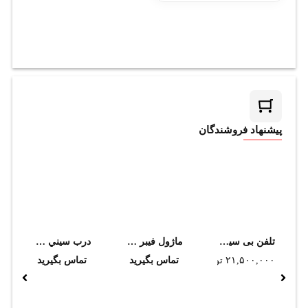
پیشنهاد فروشندگان
تلفن بی سیم تحت شبکه گرنداستریم مدل WP825
ماژول فيبر نوري سيسکو مدل DS-SFP-FC16G-SW
درب سيني کابل دانوب 150*60
۲۱,۵۰۰,۰۰۰
تومان
تماس بگیرید
تماس بگیرید