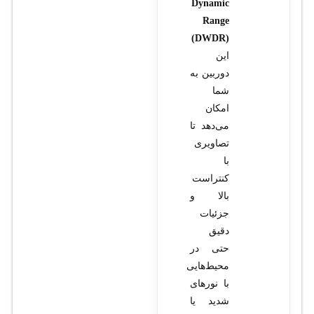
Dynamic
Range
(DWDR)
این
دوربین به
شما
امکان
می‌دهد تا
تصاویری
با
کنتراست
بالا و
جزئیات
دقیق
حتی در
محیط‌هایی
با نورهای
شدید یا