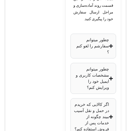
زاویه دید
: حدود 90
قسمت روند آماده‌سازی و
درجه
مراحل ارسال سفارش
فناوری‌های تصویری
:
خود را پیگیری کنید.
EXIR
(برای
دید در شب)
چطور میتوانم
DWDR
سفارشم را لغو کنم
(Wide
؟
Dynamic
Range
چطور میتوانم
مشخصات کاربری و
دیجیتال)
ایمیل خود را
برد دید در شب
: تا
ویرایش کنم؟
40 متر
استاندارد حفاظتی
:
اگر کالایی که خریدم
IP67 (مقاوم در
در حمل و نقل آسیب
برابر آب و گرد و
ببیند چگونه از
خدمات پس از
غبار)
فروش استفاده کنم؟