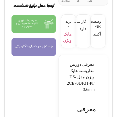
کلی
ها
متداول
اینجا محل تبلیغ شماست
وضعیت
گارانتی:
برند
کالا:
:
دارد
آکبند
هایک
ویژن
معرفی دوربین
مداربسته هایک
ویژن مدل DS-
2CE70DF3T-PF
3.6mm
معرفی