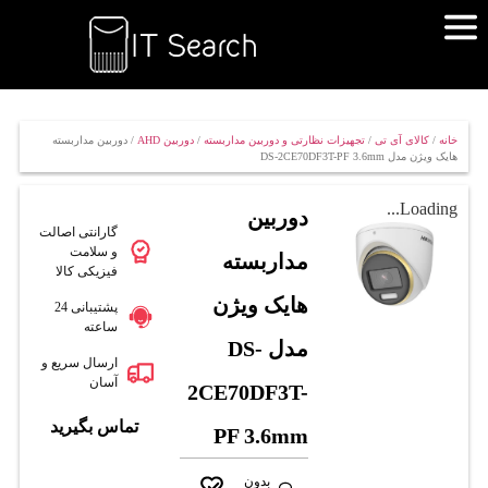
خانه
/
کالای آی تی
/
تجهیزات نظارتی و دوربین مداربسته
/
دوربین AHD
/ دوربین مداربسته
هایک ویژن مدل DS-2CE70DF3T-PF 3.6mm
Loading...
دوربین
گارانتی اصالت
و سلامت
مداربسته
فیزیکی کالا
هایک ویژن
پشتیبانی 24
ساعته
مدل DS-
ارسال سریع و
آسان
2CE70DF3T-
تماس بگیرید
PF 3.6mm
بدون