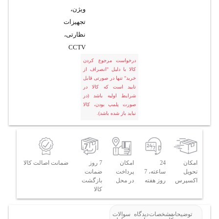
ویژن،
تجهیزات
نظارتی،
CCTV
درخواست مرجوع کردن
کالا با دلیل "انصراف از
خرید" تنها در صورتی قابل
تایید است که کالا در
شرایط اولیه باشد (در
صورت پلمپ بودن، کالا
نباید باز شده باشد).
امکان
24
امکان
7 روز
ضمانت اصالت کالا
تحویل
ساعته، 7
پرداخت
ضمانت
اکسپرس
روز هفته
در محل
بازگشت
کالا
توضیحات
مشخصات
دیدگاه
سوالات