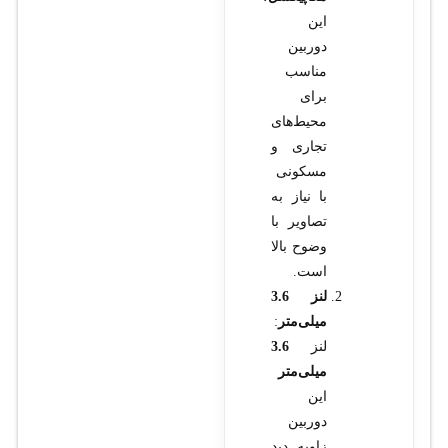
این
دوربین
مناسب
برای
محیط‌های
تجاری و
مسکونی
با نیاز به
تصاویر با
وضوح بالا
است.
لنز 3.6
میلی‌متر
:
لنز
3.6
میلی‌متر
این
دوربین
زاویه دید