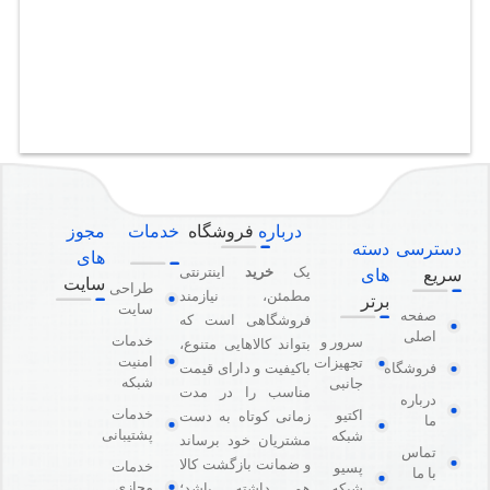
درباره
فروشگاه
خدمات
مجوز
دسترسی
دسته
های
یک
خرید
اینترنتی
سریع
های
سایت
طراحی
مطمئن، نیازمند
برتر
سایت
صفحه
فروشگاهی است که
اصلی
خدمات
سرور و
بتواند کالاهایی متنوع،
امنیت
تجهیزات
باکیفیت و دارای قیمت
فروشگاه
شبکه
جانبی
مناسب را در مدت
درباره
خدمات
اکتیو
زمانی کوتاه به دست
ما
پشتیبانی
شبکه
مشتریان خود برساند
تماس
و ضمانت بازگشت کالا
خدمات
پسیو
با ما
مجازی
هم داشته باشد؛
شبکه