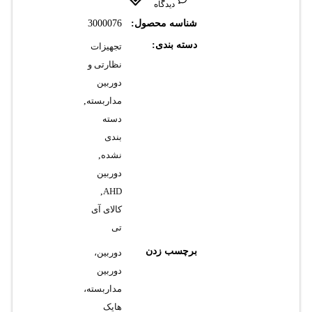
دیدگاه
شناسه محصول:
3000076
دسته بندی:
تجهیزات
نظارتی و
دوربین
مداربسته
,
دسته
بندی
نشده
,
دوربین
,
AHD
کالای آی
تی
برچسب زدن
دوربین،
دوربین
مداربسته،
هایک