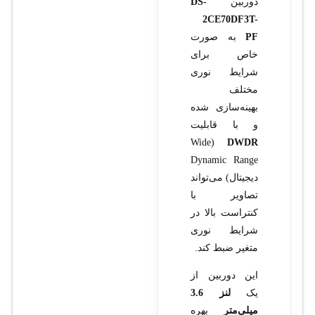
دوربین
DS-
2CE70DF3T-
PF
به صورت
خاص برای
شرایط نوری
مختلف
بهینه‌سازی شده
و با قابلیت
(Wide
DWDR
Dynamic Range
دیجیتال) می‌تواند
تصاویر با
کنتراست بالا در
شرایط نوری
متغیر ضبط کند.
این دوربین از
یک
لنز 3.6
میلی‌متر
بهره