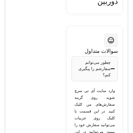
دوربین
مداربسته هایک
ویژن مدل DS-
2CE70DF3T-
سوالات متداول
PF 3.6mm
چطور می‌توانم
سفارشم را پیگیری
کنم؟
مدل
: DS-
2CE70DF3T-PF
وارد سایت آی تی سرچ
کیفیت تصویر
: 2
شوید. روی گزینه
مگاپیکسل (1080p)
سفارش‌های من کلیک
نوع سنسور
: CMOS
کنید. در این قسمت با
کلیک روی جزییات
لنز
: ثابت 3.6
می‌توانید سفارش خود را
میلی‌متر
ببینید. می‌توانید در این