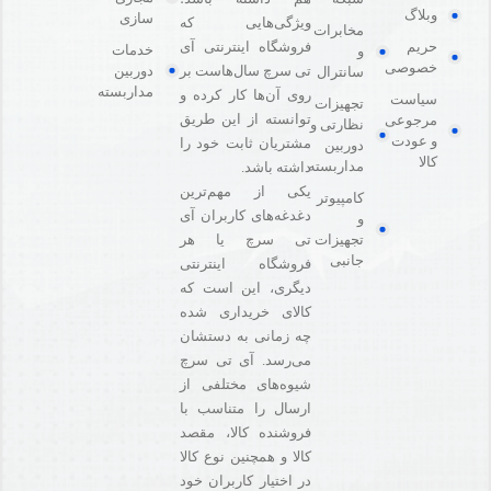
وبلاگ
سازی
ویژگی‌هایی که
مخابرات
فروشگاه اینترنتی آی
حریم
خدمات
و
خصوصی
دوربین
تی سرچ سال‌هاست بر
سانترال
مداربسته
روی آن‌ها کار کرده و
سیاست
تجهیزات
توانسته از این طریق
مرجوعی
نظارتی و
و عودت
مشتریان ثابت خود را
دوربین
کالا
مداربسته
داشته باشد.
یکی از مهم‌ترین
کامپیوتر
دغدغه‌های کاربران آی
و
تی سرچ یا هر
تجهیزات
جانبی
فروشگاه‌ اینترنتی
دیگری، این است که
کالای خریداری شده
چه زمانی به دستشان
می‌رسد. آی تی سرچ
شیوه‌های مختلفی از
ارسال را متناسب با
فروشنده کالا،‌ مقصد
کالا و همچنین نوع کالا
در اختیار کاربران خود