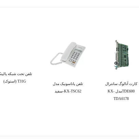
تلفن تحت شبکه یالین
T31G (استوک)
کارت آنالوگ سانترال
تلفن پاناسونیک مدل
TDE600مدل KX-
KX-TSC62-سفید
TDA6178