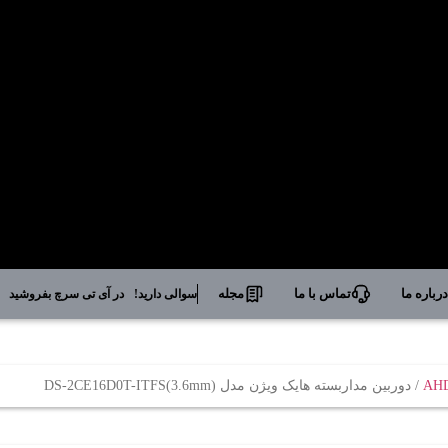
رباره ما
تماس با ما
مجله
سوالی دارید!
در آی تی سرچ بفروشید
/ دوربین مداربسته هایک ویژن مدل DS-2CE16D0T-ITFS(3.6mm)