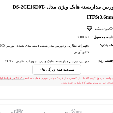
دوربین مداربسته هایک ویژن مدل DS-2CE16D0T-
ITFS(3.6m
بدون دیدگاه
اسه محصول:
3000071
ه بندی:
تجهیزات نظارتی و دوربین مداربسته
,
دسته بندی نشده
,
دوربین AHD
کالای آی تی
چسب زدن
دوربین، دوربین مداربسته، هایک ویژن، تجهیزات نظارتی، CCTV
مشاهده همه ویژگی ها
خواست مرجوع کردن کالا با دلیل "انصراف از خرید" تنها در صورتی قابل تایید است که کالا در شرایط اولی
شد (در صورت پلمپ بودن، کالا نباید باز شده باشد).