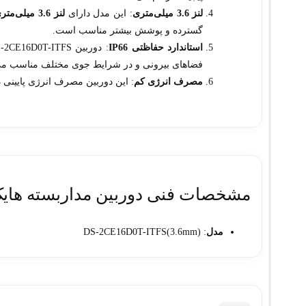
لنز 3.6 میلی‌متری
: این مدل دارای
لنز 3.6 میلی‌متری
گسترده و پوشش بیشتر مناسب است.
استاندارد حفاظتی IP66
: دوربین DS-2CE16D0T-ITFS با استاندارد
فضاهای بیرونی و در شرایط جوی مختلف مناسب می‌
مصرف انرژی کم
: این دوربین مصرف انرژی پایینی 
مشخصات فنی دوربین مداربسته هایک ویژن مدل S(3.6mm
مدل
: DS-2CE16D0T-ITFS(3.6mm)
کیفیت تصویر
: 2 مگاپیکسل (1080p)
نوع سنسور
: CMOS
نوع دوربین
: بولت