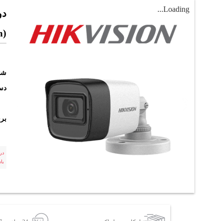
Loading...
m)
شن
دست
بر
در
با