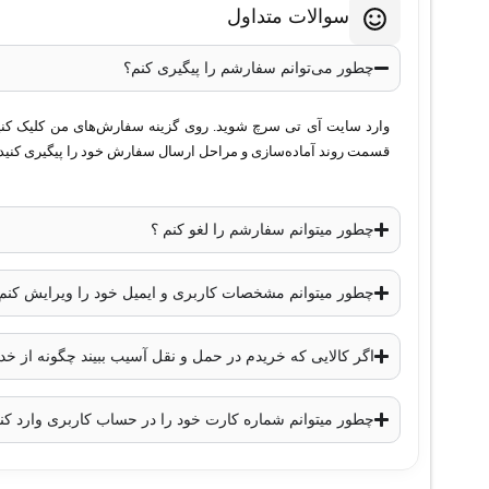
لنز
: 3.6 میلی‌متر
سوالات متداول
زاویه دید
: بسته به لنز 3.6 میلی‌متری (حدود 87.5 درجه)
دید در شب مادون قرمز (IR)
: بله
چطور می‌توانم سفارشم را پیگیری کنم؟
برد دید در شب
: تا 20 متر
فناوری تصویری
: HDTVI
وارد سایت آی تی سرچ شوید. روی گزینه سفارش‌های من کلیک کنید. 
قسمت روند آماده‌سازی و مراحل ارسال سفارش خود را پیگیری کنید.
استاندارد حفاظتی
: IP66 (مقاوم در برابر آب و گرد و غبار)
ولتاژ مصرفی
: 12 ولت DC
توان مصرفی
: حداکثر 4 وات
چطور میتوانم سفارشم را لغو کنم ؟
ابعاد
: 73 × 73 × 152 میلی‌متر
وزن
: 300 گرم
چطور میتوانم مشخصات کاربری و ایمیل خود را ویرایش کنم
دمای کاری
: -40 تا 60 درجه سانتی‌گراد
نتیجه‌گیری
اگر کالایی که خریدم در حمل و نقل آسیب ببیند چگونه از 
چطور میتوانم شماره کارت خود را در حساب کاربری وارد کن
دوربین
هایک ویژن مدل DS-2CE16D0T-ITFS(3.6mm)
یک گزینه 
کیفیت
2 مگاپیکسل
،
دید در شب مادون قرمز
و
فناوری HDTVI
ت
حفاظتی
IP66
آن را برای استفاده در فضای باز و شرایط جوی د