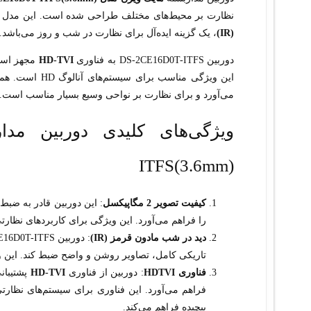
نظارت بر محیط‌های مختلف طراحی شده است. این مدل با
(IR)
، یک گزینه ایده‌آل برای نظارت در شب و روز می‌باشد.
دوربین DS-2CE16D0T-ITFS به فناوری
HD-TVI
مجهز است ک
این ویژگی مناسب برای سیستم‌های آنالوگ HD است. همچنین این مدل دارای
می‌آورد و برای نظارت بر نواحی وسیع بسیار مناسب است.
ITFS(3.6mm)
کیفیت تصویر 2 مگاپیکسل
: این دوربین قادر به ضبط
را فراهم می‌آورد. این ویژگی برای کاربردهای نظارتی
دید در شب مادون قرمز (IR)
: دوربین DS-2CE16D0T-ITFS مجهز به
تاریکی کامل، تصاویر روشن و واضح ضبط کند. این 
فناوری HDTVI
: دوربین از فناوری
HD-TVI
پشتیبانی
پیچیده فراهم می‌کند.