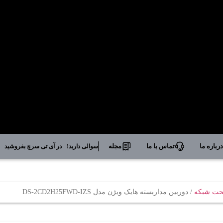
رباره ما
تماس با ما
مجله
سوالی دارید!
در آی تی سرچ بفروشید
تحت شبکه
/ دوربین مداربسته هایک ویژن مدل DS-2CD2H25FWD-IZS