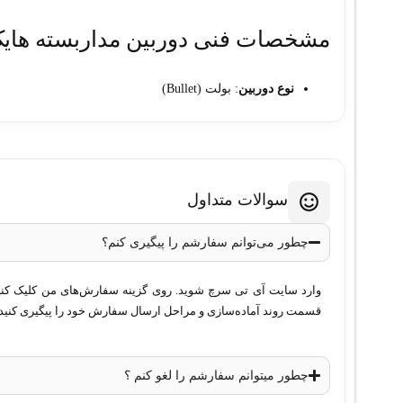
مشخصات فنی دوربین مداربسته هایک ویژن مدل ZS
نوع دوربین
: بولت (Bullet)
کیفیت تصویر
: 2 مگاپیکسل
رزولوشن تصویر
: 1920×1080 پیکسل
لنز
: وریفوکال موتورایز 2.8 تا 12 میلی‌متر
زاویه دید لنز
: قابل تنظیم
سوالات متداول
نوع سنسور
: CMOS
فناوری دید در شب
: مادون قرمز (IR) تا 30 متر
چطور می‌توانم سفارشم را پیگیری کنم؟
فناوری فشرده‌سازی
: H.265+, H.265, H.264+, H.264
فناوری WDR
: 120dB (بهبود تصاویر در نور متغیر)
وارد سایت آی تی سرچ شوید. روی گزینه سفارش‌های من کلیک کنید. 
قسمت روند آماده‌سازی و مراحل ارسال سفارش خود را پیگیری کنید.
کاهش نویز دیجیتال
: 3D DNR
استاندارد مقاومتی
: IP67 (مقاوم در برابر آب و گرد و غبار)
منبع تغذیه
: 12 ولت DC یا PoE (تغذیه از طریق شبکه)
چطور میتوانم سفارشم را لغو کنم ؟
مصرف برق
: حداکثر 10 وات