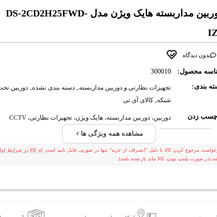
دوربین مداربسته هایک ویژن مدل DS-2CD2H25FWD-
I
بدون دیدگاه
اسه محصول:
300010
ه بندی:
تجهیزات نظارتی و دوربین مداربسته
,
دسته بندی نشده
,
دوربین تحت
شبکه
,
کالای آی تی
چسب زدن
دوربین، دوربین مداربسته، هایک ویژن، تجهیزات نظارتی، CCTV
مشاهده همه ویژگی ها
خواست مرجوع کردن کالا با دلیل "انصراف از خرید" تنها در صورتی قابل تایید است که کالا در شرایط اولی
شد (در صورت پلمپ بودن، کالا نباید باز شده باشد).