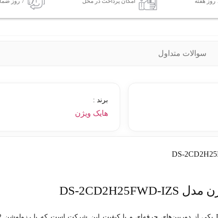
امکان پرداخت در محل
7 روز ضمانت بازگشت کالا
سوالات متداول
برند :
هایک ویژن
DS-2CD2H25
دوربین مداربسته هایک ویژن مدل DS-2CD2H25FWD-IZS یک