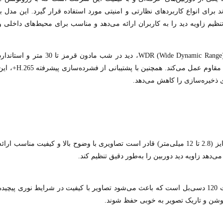
برای انواع کاربردهای نظارتی و امنیتی مورد استفاده قرار گیرد. این مدل با
تنظیم زاویه دید را به کاربران ارائه می‌دهد و مناسب برای محیط‌های داخلی و
این دوربین با داشتن قابلیت‌های پیشرفته‌ای مانند فناوری WDR (Wide Dynamic Range)، دید در شب مادون قرمز تا 30 متر و استا
مقاومتی IP67، در شرایط نوری متغیر و محیط‌های خارجی مقاوم عمل می‌کند. همچنین با پشتیبانی از فشرده‌سازی پیشرفته
ذخیره‌سازی را کاهش می‌دهد.
این دوربین با رزولوشن 2 مگاپیکسل و لنز وریفوکال موتورایز (2.8 تا 12 میلی‌متر) قادر است تصاویری با وضوح بالا و کیفیت مناسب ارائ
 می‌دهد زاویه دید دوربین را به‌طور دقیق تنظیم کند.
یکی از ویژگی‌های برجسته این مدل، فناوری WDR با قدرت 120 دسی‌بل است که باعث می‌شود تصاویر با کیفیت در شرایط نوری پیچید
وشن و تاریک تصویر به خوبی حفظ شوند.