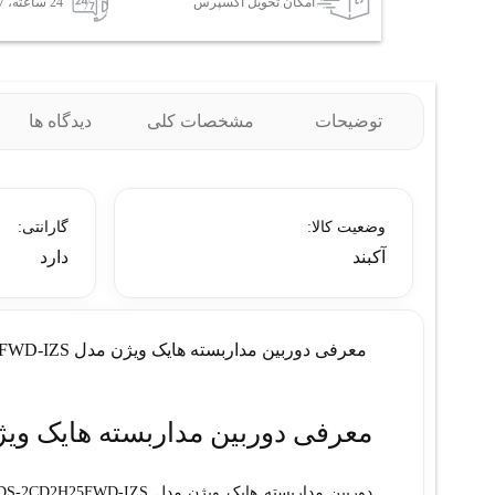
امکان تحویل اکسپرس
24 ساعته، 7 روز هفته
توضیحات
مشخصات کلی
دیدگاه ها
وضعیت کالا:
گارانتی:
آکبند
دارد
معرفی دوربین مداربسته هایک ویژن مدل DS-2CD2H25FWD-IZS
معرفی دوربین مداربسته هایک ویژن مدل FWD-IZS