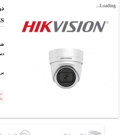
Loading...
ZS
شن
دست
بر
در
با