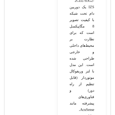
2CD2783G2-
IZS یک دوربین
دام تحت شبکه
با کیفیت تصویر
8 مگاپیکسل
است که برای
نظارت بر
محیط‌های داخلی
و خارجی
طراحی شده
است. این مدل
با لنز وریفوکال
موتوردار (قابل
تنظیم از راه
دور) و
فناوری‌های
پیشرفته مانند
AcuSense،