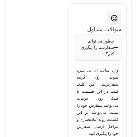
ویژن مدل DS-
2CD2783G2-
سوالات متداول
IZS
چطور می‌توانم
سفارشم را پیگیری
کنم؟
نوع دوربین
: دام
(Dome)
وارد سایت آی تی سرچ
کیفیت تصویر
: 8
شوید. روی گزینه
مگاپیکسل (4K
سفارش‌های من کلیک
Ultra HD)
کنید. در این قسمت با
کلیک روی جزییات
رزولوشن تصویر
:
می‌توانید سفارش خود را
3840×2160 پیکسل
ببینید. می‌توانید در این
لنز
: وریفوکال
قسمت روند آماده‌سازی و
موتوردار 2.8 تا 12
مراحل ارسال سفارش
میلی‌متر
خود را پیگیری کنید.