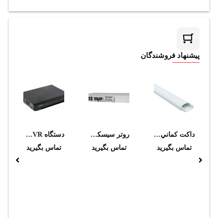
پیشنهاد فروشندگان
داکت کماني نمره 4 (40*20) سفيد سوپيتا
روتر سيسکو مدل C8200L-1N-4T
دستگاه DVR هایک ویژن مدل DS-7216HGHI-K1
تماس بگیرید
تماس بگیرید
تماس بگیرید