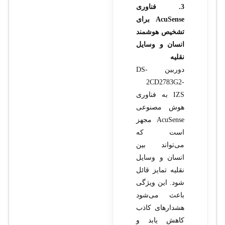
3. فناوری
AcuSense برای
تشخیص هوشمند
انسان و وسایل
نقلیه
دوربین DS-
2CD2783G2-
IZS به فناوری
هوش مصنوعی
AcuSense مجهز
است که
می‌تواند بین
انسان و وسایل
نقلیه تمایز قائل
شود. این ویژگی
باعث می‌شود
هشدارهای کاذب
کاهش یابد و