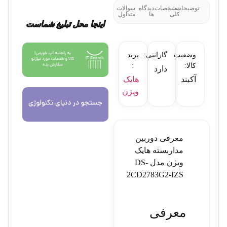
توضیحات
مشخصات
دیدگاه
سوالات
کلی
ها
متداول
اینجا محل تبلیغ شماست
وضعیت
گارانتی:
برند
کالا:
:
دارد
آکبند
هایک
ویژن
معرفی دوربین
مداربسته هایک
ویژن مدل DS-
2CD2783G2-IZS
معرفی