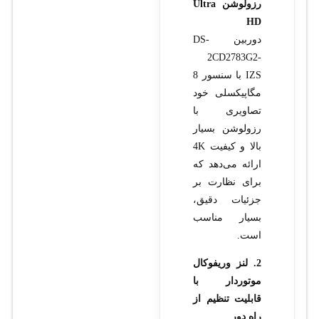
رزولوشن Ultra
HD
دوربین DS-
2CD2783G2-
IZS با سنسور 8
مگاپیکسلی خود
تصاویری با
رزولوشن بسیار
بالا و کیفیت 4K
ارائه می‌دهد که
برای نظارت بر
جزئیات دقیق،
بسیار مناسب
است.
2. لنز وریفوکال
موتوردار با
قابلیت تنظیم از
راه دور