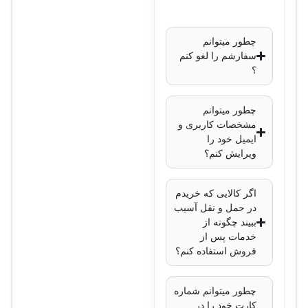
زاویه دید
: از 102 تا
30 درجه (قابل
چطور میتوانم
تنظیم)
سفارشم را لغو کنم
نوع سنسور
: CMOS
؟
فناوری دید در شب
:
مادون قرمز (IR) تا
چطور میتوانم
مشخصات کاربری و
30 متر
ایمیل خود را
فناوری هوشمند
:
ویرایش کنم؟
AcuSense (تشخیص
انسان و وسایل
اگر کالایی که خریدم
نقلیه)
در حمل و نقل آسیب
فشرده‌سازی ویدیو
:
ببیند چگونه از
خدمات پس از
H.265+, H.265,
فروش استفاده کنم؟
H.264+, H.264
کاهش نویز دیجیتال
:
چطور میتوانم شماره
3D DNR
کارت خود را در