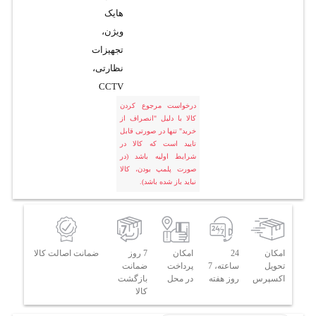
هایک
ویژن،
تجهیزات
نظارتی،
CCTV
درخواست مرجوع کردن
کالا با دلیل "انصراف از
خرید" تنها در صورتی قابل
تایید است که کالا در
شرایط اولیه باشد (در
صورت پلمپ بودن، کالا
نباید باز شده باشد).
امکان
24
امکان
7 روز
ضمانت اصالت کالا
تحویل
ساعته، 7
پرداخت
ضمانت
اکسپرس
روز هفته
در محل
بازگشت
کالا