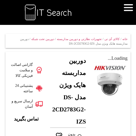
خانه
/
کالای آی تی
/
تجهیزات نظارتی و دوربین مداربسته
/
دوربین تحت شبکه
/ دوربین
مداربسته هایک ویژن مدل DS-2CD2783G2-IZS
Loading...
دوربین
گارانتی اصالت
و سلامت
مداربسته
فیزیکی کالا
هایک ویژن
پشتیبانی 24
ساعته
مدل DS-
ارسال سریع و
آسان
2CD2783G2-
تماس بگیرید
IZS
بدون