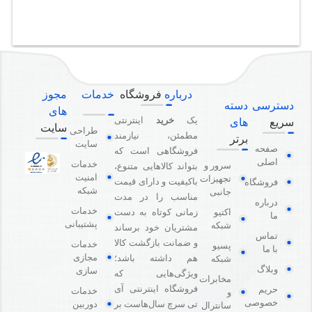
درباره
فروشگاه
خدمات
مجوز
دسترسی
دسته
های
یک
خرید
اینترنتی
سریع
های
سایت
طراحی
مطمئن، نیازمند
برتر
سایت
صفحه
فروشگاهی است که
اصلی
خدمات
سرور و
بتواند کالاهایی متنوع،
امنیت
تجهیزات
باکیفیت و دارای قیمت
فروشگاه
شبکه
جانبی
مناسب را در مدت
درباره
خدمات
اکتیو
زمانی کوتاه به دست
ما
پشتیبانی
شبکه
مشتریان خود برساند
تماس
و ضمانت بازگشت کالا
خدمات
پسیو
با ما
مجازی
هم داشته باشد؛
شبکه
وبلاگ
سازی
ویژگی‌هایی که
مخابرات
فروشگاه اینترنتی آی
حریم
خدمات
و
خصوصی
دوربین
تی سرچ سال‌هاست بر
سانترال