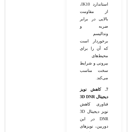
استاندارد IK10،
از مقاومت
بالایی در برابر
ضربه و
وندالیسم
برخوردار است
که آن را برای
محیط‌های
بیرونی و شرایط
سخت مناسب
می‌کند.
7. کاهش نویز
دیجیتال 3D DNR
فناوری کاهش
نویز دیجیتال 3D
DNR در این
دوربین، نویزهای