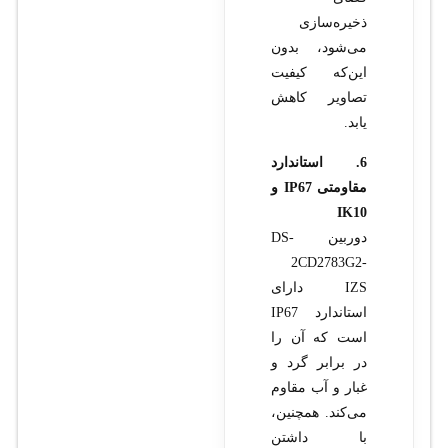
ذخیره‌سازی
می‌شود، بدون
این‌که کیفیت
تصاویر کاهش
یابد.
6. استاندارد
مقاومتی IP67 و
IK10
دوربین DS-
2CD2783G2-
IZS دارای
استاندارد IP67
است که آن را
در برابر گرد و
غبار و آب مقاوم
می‌کند. همچنین،
با داشتن