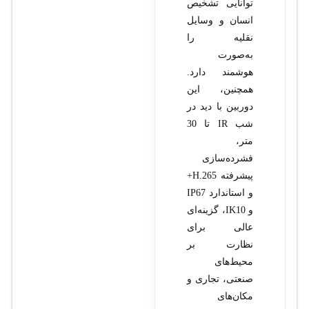
توانایی تشخیص
انسان و وسایل
نقلیه را
به‌صورت
هوشمند دارد.
همچنین، این
دوربین با دید در
شب IR تا 30
متر،
فشرده‌سازی
پیشرفته H.265+
و استاندارد IP67
و IK10، گزینه‌ای
عالی برای
نظارت بر
محیط‌های
صنعتی، تجاری و
مکان‌های