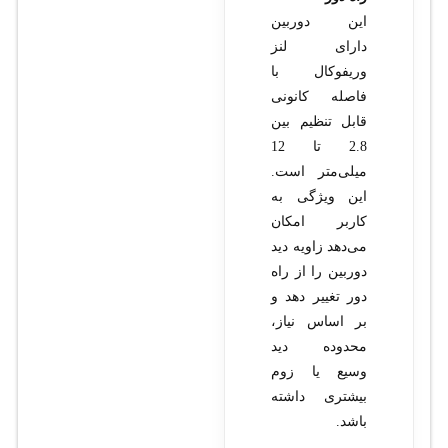
این دوربین
دارای لنز
وریفوکال با
فاصله کانونی
قابل تنظیم بین
2.8 تا 12
میلی‌متر است.
این ویژگی به
کاربر امکان
می‌دهد زاویه دید
دوربین را از راه
دور تغییر دهد و
بر اساس نیاز،
محدوده دید
وسیع یا زوم
بیشتری داشته
باشد.