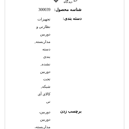
دیدگاه
شناسه محصول:
300039
دسته بندی:
تجهیزات
نظارتی و
دوربین
مداربسته
,
دسته
بندی
نشده
,
دوربین
تحت
شبکه
,
کالای آی
تی
برچسب زدن
دوربین،
دوربین
مداربسته،