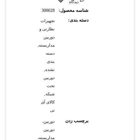
دیدگاه
شناسه محصول:
300028
دسته بندی:
تجهیزات
نظارتی و
دوربین
مداربسته
,
دسته
بندی
نشده
,
دوربین
تحت
شبکه
,
کالای آی
تی
برچسب زدن
دوربین،
دوربین
مداربسته،