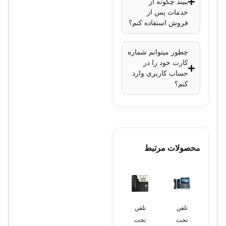
کاهش نویز دیجیتال
:
ببیند چگونه از
خدمات پس از
3D DNR
فروش استفاده کنم؟
استاندارد مقاومتی
:
IP67 (مقاوم در
چطور میتوانم شماره
برابر آب و گرد و
کارت خود را در
غبار)
حساب کاربری وارد
کنم؟
منبع تغذیه
: 12 ولت
DC یا PoE (تغذیه از
طریق شبکه)
مصرف برق
:
حداکثر 12 وات
محصولات مرتبط
ابعاد
: 78.3×88.2
میلی‌متر
وزن
: حدود 500 گرم
تلفن
تلفن
لپ
کارت
لپ
تحت
تحت
تاپ
آنالوگ
تاپ