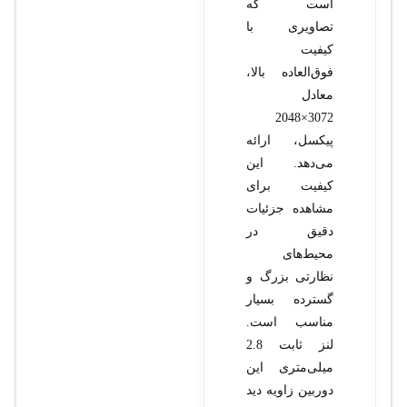
است که
تصاویری با
کیفیت
فوق‌العاده بالا،
معادل
3072×2048
پیکسل، ارائه
می‌دهد. این
کیفیت برای
مشاهده جزئیات
دقیق در
محیط‌های
نظارتی بزرگ و
گسترده بسیار
مناسب است.
لنز ثابت 2.8
میلی‌متری این
دوربین زاویه دید