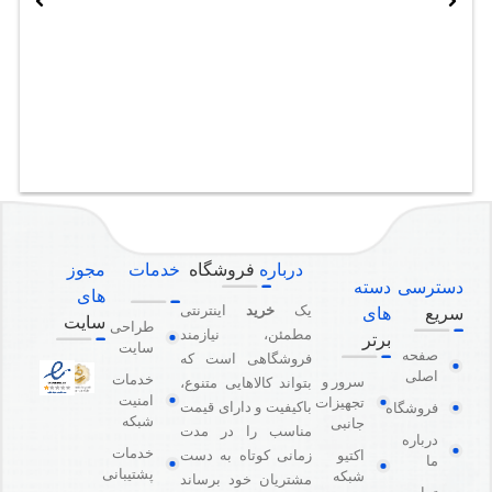
درباره
فروشگاه
خدمات
مجوز
دسترسی
دسته
های
یک
خرید
اینترنتی
سریع
های
سایت
طراحی
مطمئن، نیازمند
برتر
سایت
صفحه
فروشگاهی است که
اصلی
خدمات
سرور و
بتواند کالاهایی متنوع،
امنیت
تجهیزات
باکیفیت و دارای قیمت
فروشگاه
شبکه
جانبی
مناسب را در مدت
درباره
خدمات
اکتیو
زمانی کوتاه به دست
ما
پشتیبانی
شبکه
مشتریان خود برساند