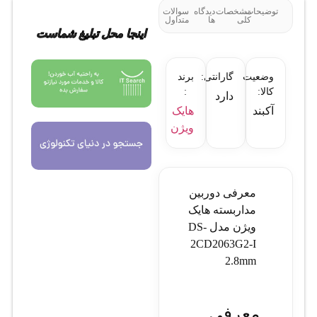
توضیحات
مشخصات
دیدگاه
سوالات
کلی
ها
متداول
اینجا محل تبلیغ شماست
وضعیت
گارانتی:
برند
کالا:
:
دارد
آکبند
هایک
ویژن
معرفی دوربین
مداربسته هایک
ویژن مدل DS-
2CD2063G2-I
2.8mm
معرفی