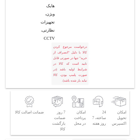
هایک
ویژن،
تجهیزات
نظارتی،
CCTV
درخواست مرجوع کردن
کالا با دلیل "انصراف از
خرید" تنها در صورتی قابل
تایید است که کالا در
شرایط اولیه باشد (در
صورت پلمپ بودن، کالا
نباید باز شده باشد).
امکان
24
امکان
7 روز
ضمانت اصالت کالا
تحویل
ساعته، 7
پرداخت
ضمانت
اکسپرس
روز هفته
در محل
بازگشت
کالا