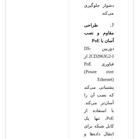
دشوار جلوگیری
می‌کند.
7. طراحی
مقاوم و نصب
آسان با PoE
دوربین DS-
2CD2063G2-I از
فناوری PoE
(Power over
Ethernet)
پشتیبانی می‌کند
که نصب آن را
آسان‌تر می‌کند.
با استفاده از
PoE، تنها یک
کابل شبکه برای
انتقال داده‌ها و