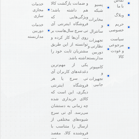
تماس
و ضمانت بازگشت کالا
خدمات
پسیو
با ما
مجازی
هم داشته باشد؛
شبکه
وبلاگ
سازی
ویژگی‌هایی که
مخابرات
فروشگاه اینترنتی آی
حریم
خدمات
و
خصوصی
دوربین
تی سرچ سال‌هاست بر
سانترال
مداربسته
روی آن‌ها کار کرده و
سیاست
تجهیزات
توانسته از این طریق
مرجوعی
نظارتی و
و عودت
مشتریان ثابت خود را
دوربین
کالا
مداربسته
داشته باشد.
یکی از مهم‌ترین
کامپیوتر
دغدغه‌های کاربران آی
و
تی سرچ یا هر
تجهیزات
جانبی
فروشگاه‌ اینترنتی
دیگری، این است که
کالای خریداری شده
چه زمانی به دستشان
می‌رسد. آی تی سرچ
شیوه‌های مختلفی از
ارسال را متناسب با
فروشنده کالا،‌ مقصد