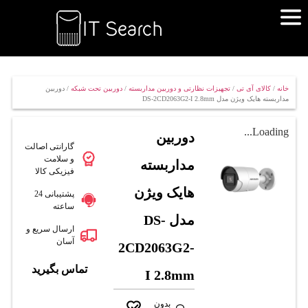
خانه
/
کالای آی تی
/
تجهیزات نظارتی و دوربین مداربسته
/
دوربین تحت شبکه
/ دوربین
مداربسته هایک ویژن مدل DS-2CD2063G2-I 2.8mm
Loading...
دوربین
گارانتی اصالت
و سلامت
مداربسته
فیزیکی کالا
هایک ویژن
پشتیبانی 24
ساعته
مدل DS-
ارسال سریع و
آسان
2CD2063G2-
تماس بگیرید
I 2.8mm
بدون