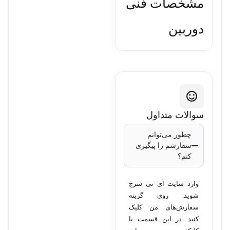
مشخصات فنی
دوربین
مداربسته هایک
ویژن مدل DS-
2CD2063G2-I
سوالات متداول
2.8mm
چطور می‌توانم
سفارشم را پیگیری
کنم؟
نوع دوربین
: بولت
(Bullet)
وارد سایت آی تی سرچ
کیفیت تصویر
: 6
شوید. روی گزینه
مگاپیکسل
سفارش‌های من کلیک
رزولوشن تصویر
:
کنید. در این قسمت با