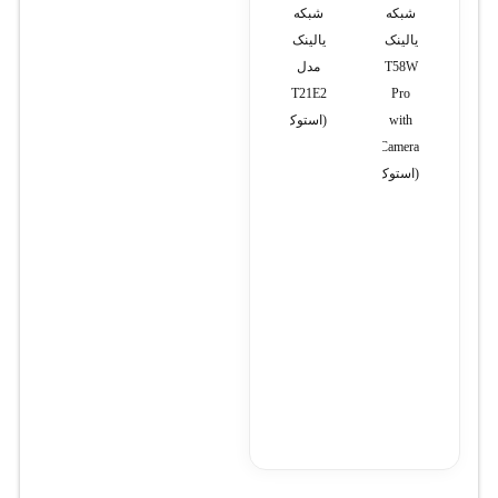
شبکه
شبکه
ایسر
سانترال
دل
یالینک
یالینک
Nitro
TDE600مدل
۷۵۲۰
T58W
مدل
5
KX-
TDA6178
AN515
T21E2
Pro
with
(استوک)
i7-
11800H
Camera
(استوک)