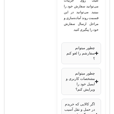
کلیک روی جزییات
3072×2048 پیکسل
می‌توانید سفارش خود را
لنز
: ثابت 2.8
ببینید. می‌توانید در این
میلی‌متر
قسمت روند آماده‌سازی و
زاویه دید لنز
: 114
مراحل ارسال سفارش
درجه
خود را پیگیری کنید.
نوع سنسور
: CMOS
فناوری دید در شب
:
چطور میتوانم
مادون قرمز (IR) تا
سفارشم را لغو کنم
30 متر
؟
فناوری ColorVu
:
برای دید در شب
چطور میتوانم
مشخصات کاربری و
رنگی
ایمیل خود را
فناوری
ویرایش کنم؟
فشرده‌سازی
:
H.265+, H.265,
اگر کالایی که خریدم
H.264+, H.264
در حمل و نقل آسیب