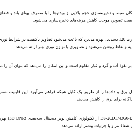
شرده‌سازی H.265+، این دوربین امکان ضبط و ذخیره‌سازی حجم بالایی از ویدئوها را با مصرف پهنای باند و فضای
یفیت تصویر، موجب کاهش هزینه‌های ذخیره‌سازی می‌شود.
این دوربین از تکنولوژی WDR (Wide Dynamic Range) با قدرت 120 دسی‌بل بهره می‌برد که باعث می‌شود تصاویر باکیفیت در شرایط نور
DS-2CD174 با دارا بودن استاندارد IP67 در برابر نفوذ آب و گرد و غبار مقاوم است و این امکان را می‌دهد که بتوان آن را د
‌کند که امکان انتقال برق و داده‌ها را از طریق یک کابل شبکه فراهم می‌آورد. این قابلیت نصب
اگانه برای برق را کاهش می‌دهد.
به منظور بهبود کیفیت تصویر در شرایط کم‌نور، دوربین DS-2CD1743G0-IZ از تکنولوژی کاهش نویز دیجیتال سه‌بعدی (
فاف‌تر و با جزئیات بیشتر ارائه می‌دهد.