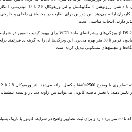
نظارت در محیط‌های مختلف طراحی شده است. این مدل با داشتن رزولوشن 4 مگاپیکسل و لنز وریفوکال 2.8 تا 12 میلی‌متر، ا
به کاربران ارائه می‌دهد. این دوربین برای نظارت در محیط‌های داخلی و خارجی،
ذیر دارند، انتخاب مناسبی است.
علاوه بر رزولوشن بالا و لنز وریفوکال، مدل DS-2CD1743G0-IZ از ویژگی‌های پیشرفته‌ای مانند WDR برای بهبود کیفیت تصویر در شرا
نوری پیچیده، فشرده‌سازی پیشرفته H.265+ و دید در شب مادون قرمز تا 30 متر بهره می‌برد. این ویژگی‌ها آن را به گزینه‌ای قدرتمند برا
گاه‌ها و مجتمع‌های مسکونی تبدیل کرده است.
این دوربین از یک سنسور 4 مگاپیکسلی برخوردار است که تصاویری با وضوح 2560×1440 پیکسل ارا
تغییر دهند؛ با تغییر فاصله کانونی می‌توانید بین زاویه دید باز و بسته تنظیماتی
این مدل دارای فناوری دید در شب مادون قرمز (IR) است که تا 30 متر برد دارد و برای ثبت تصاویر واضح در شرایط کم‌نور یا تاریک بسیا