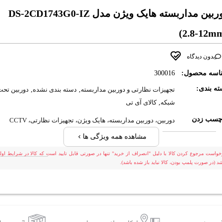
دوربین مداربسته هایک ویژن مدل DS-2CD1743G0-IZ
(2.8-12m
بدون دیدگاه
اسه محصول:
300016
ه بندی:
تجهیزات نظارتی و دوربین مداربسته
,
دسته بندی نشده
,
دوربین تحت
شبکه
,
کالای آی تی
چسب زدن
دوربین، دوربین مداربسته، هایک ویژن، تجهیزات نظارتی، CCTV
مشاهده همه ویژگی ها
خواست مرجوع کردن کالا با دلیل "انصراف از خرید" تنها در صورتی قابل تایید است که کالا در شرایط اولی
شد (در صورت پلمپ بودن، کالا نباید باز شده باشد).