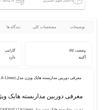
امکان تحویل اکسپرس
24 ساعته، 7 روز هفته
توضیحات
مشخصات کلی
دیدگاه ها
وضعیت کالا:
گارانتی:
آکبند
دارد
معرفی دوربین مداربسته هایک ویژن مدل DS-2CD1743G0-IZ (2.8-12mm)
معرفی دوربین مداربسته هایک ویژن مدل G0-IZ (2.8-12mm