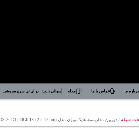
رباره ما
تماس با ما
مجله
سوالی دارید!
در آی تی سرچ بفروشید
تحت شبکه
/ دوربین مداربسته هایک ویژن مدل DS-2CD1743G0-IZ (2.8-12mm)