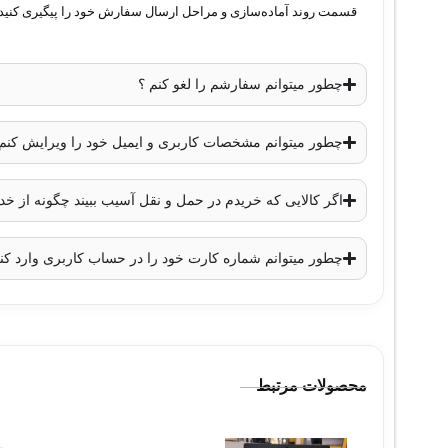
قسمت روند آماده‌سازی و مراحل ارسال سفارش خود را پیگیری کنید.
کاهش نویز دیجیتال
: 3D DNR
استاندارد مقاومتی
: IP67 (مقاوم در برابر آب و گرد و غبار)
منبع تغذیه
: 12 ولت DC یا PoE (تغذیه از طریق شبکه)
چطور میتوانم سفارشم را لغو کنم ؟
مصرف برق
: حداکثر 10 وات
ابعاد
: 140×123 میلی‌متر
چطور میتوانم مشخصات کاربری و ایمیل خود را ویرایش کنم
وزن
: حدود 950 گرم
اگر کالایی که خریدم در حمل و نقل آسیب ببیند چگونه از 
چطور میتوانم شماره کارت خود را در حساب کاربری وارد کن
محصولات مرتبط