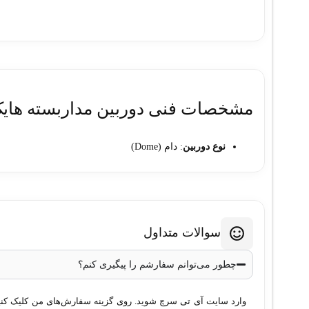
مشخصات فنی دوربین مداربسته هایک ویژن مدل (2.8-12mm
نوع دوربین
: دام (Dome)
کیفیت تصویر
: 4 مگاپیکسل
رزولوشن تصویر
: 2560×1440 پیکسل
لنز
: وریفوکال 2.8 تا 12 میلی‌متر
زاویه دید لنز
: قابل تنظیم (بین 32 تا 100 درجه)
سوالات متداول
نوع سنسور
: CMOS
فناوری دید در شب
: مادون قرمز (IR) تا 30 متر
چطور می‌توانم سفارشم را پیگیری کنم؟
فناوری فشرده‌سازی
: H.265+, H.265, H.264+, H.264
فناوری WDR
: 120dB (برای بهبود تصاویر در شرایط نوری پیچیده)
وارد سایت آی تی سرچ شوید. روی گزینه سفارش‌های من کلیک کنید. 