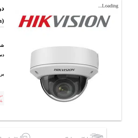
Loading...
m)
شن
دست
بر
در
با