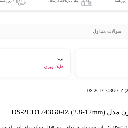
امکان پرداخت در محل
7 روز ضمانت بازگشت کالا
سوالات متداول
برند :
هایک ویژن
DS-2CD1743)
دوربین مداربسته هایک ویژن مدل DS-2CD1743G0-IZ (2.8-12mm) یکی از دوربین‌های حرفه‌ای سری G0 است که برای تأمین امنیت