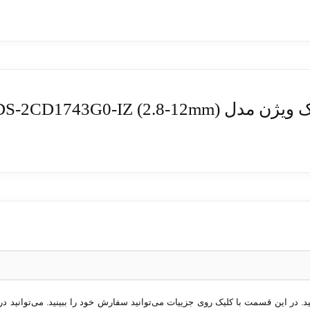
DS-2CD1743G0-IZ )
در این قسمت با کلیک روی جزییات می‌توانید سفارش خود را ببینید. می‌توانید در 