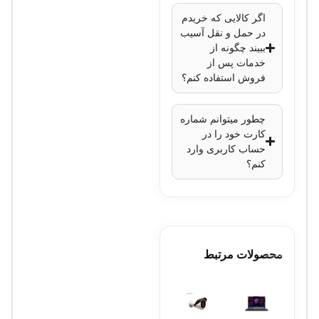
IP67
اگر کالایی که خریدم
توانایی کارکرد در
در حمل و نقل آسیب
دمای محیطی
: منفی
ببیند چگونه از
خدمات پس از
30 تا 60 درجه
فروش استفاده کنم؟
سانتی‌گراد
فناوری کاهش نویز
:
چطور میتوانم شماره
3D DNR
کارت خود را در
قابلیت تنظیم نور
:
حساب کاربری وارد
کنم؟
DWDR (تصحیح نور
دیجیتال)
منبع تغذیه
: 12 ولت
DC یا PoE (تغذیه از
طریق شبکه)
محصولات مرتبط
مصرف برق
:
حداکثر 5 وات
وزن
: حدود 400 گرم