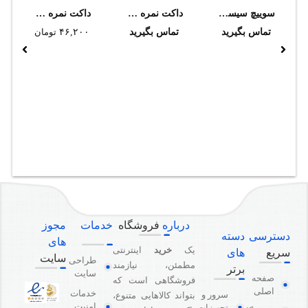
سوييچ سيسکو مدل WS-C3750G-12S-S
داکت نمره 10*16 طرح چوب سوپيتا
داکت نمره 30*40 سوپيتا
تماس بگیرید
تماس بگیرید
۴۶,۲۰۰
تومان
درباره
فروشگاه
خدمات
مجوز
دسترسی
دسته
های
یک
خرید
اینترنتی
سریع
های
سایت
طراحی
مطمئن، نیازمند
برتر
سایت
صفحه
فروشگاهی است که
اصلی
خدمات
سرور و
بتواند کالاهایی متنوع،
امنیت
تجهیزات