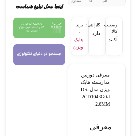
کلی
ها
متداول
اینجا محل تبلیغ شماست
وضعیت
گارانتی:
برند
کالا:
:
دارد
آکبند
هایک
ویژن
معرفی دوربین
مداربسته هایک
ویژن مدل DS-
2CD1043G0-I
2.8MM
معرفی