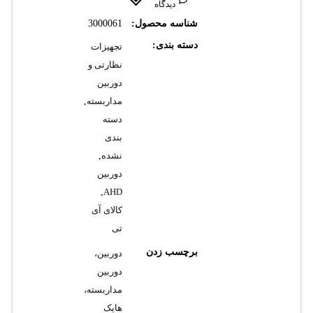
دیدگاه
شناسه محصول:
3000061
دسته بندی:
تجهیزات
نظارتی و
دوربین
مداربسته
,
دسته
بندی
نشده
,
دوربین
,
AHD
کالای آی
تی
برچسب زدن
دوربین،
دوربین
مداربسته،
هایک