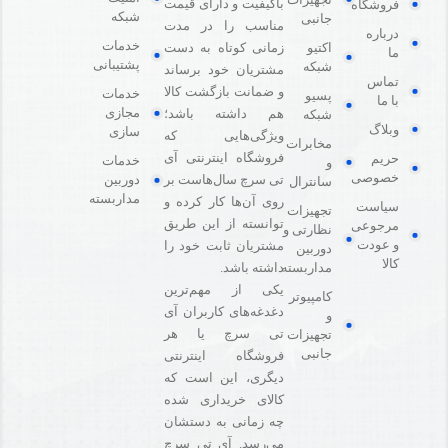
باکیفیت و دارای قیمت
فروشگاه
شبکه
جانبی
مناسب را در مدت
درباره
خدمات
اکتیو
زمانی کوتاه به دست
ما
پشتیبانی
شبکه
مشتریان خود برساند
تماس
و ضمانت بازگشت کالا
خدمات
پسیو
با ما
مجازی
هم داشته باشد؛
شبکه
وبلاگ
سازی
ویژگی‌هایی که
مخابرات
فروشگاه اینترنتی آی
حریم
خدمات
و
خصوصی
دوربین
تی سرچ سال‌هاست بر
سانترال
مداربسته
روی آن‌ها کار کرده و
سیاست
تجهیزات
توانسته از این طریق
مرجوعی
نظارتی و
و عودت
مشتریان ثابت خود را
دوربین
کالا
مداربسته
داشته باشد.
یکی از مهم‌ترین
کامپیوتر
دغدغه‌های کاربران آی
و
تی سرچ یا هر
تجهیزات
جانبی
فروشگاه‌ اینترنتی
دیگری، این است که
کالای خریداری شده
چه زمانی به دستشان
می‌رسد. آی تی سرچ