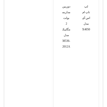
ابعاد
: 164.3×70
مودم
لپ
دوربین
تلفن
لپ
میلی‌متر
خطوط
تاپ ام
مداربسته
سانترال
تاپ
سیپ
اس آی
بولت
پاناسونیک
ایسر
ترانک
مدل
2
مدل
Nitro
RTX4050
مگاپیکسل
KX-
5
مدل
T7665
AN515
i7-
CBM238536-
11800H
K2012A