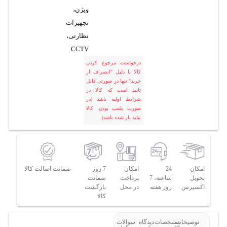
ویژن،
تجهیزات
نظارتی،
CCTV
درخواست مرجوع کردن
کالا با دلیل "انصراف از
خرید" تنها در صورتی قابل
تایید است که کالا در
شرایط اولیه باشد (در
صورت پلمپ بودن، کالا
نباید باز شده باشد).
امکان
24
امکان
7 روز
ضمانت اصالت کالا
تحویل
ساعته، 7
پرداخت
ضمانت
اکسپرس
روز هفته
در محل
بازگشت
کالا
توضیحات
مشخصات
دیدگاه
سوالات