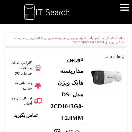
خانه
/
کالای آی تی
/
تجهیزات نظارتی و دوربین مداربسته
/
دوربین AHD
/ دوربین مداربسته
هایک ویژن مدل DS-2CD1043G0-I 2.8MM
Loading...
دوربین
گارانتی اصالت
و سلامت
مداربسته
فیزیکی کالا
هایک ویژن
پشتیبانی 24
ساعته
مدل DS-
ارسال سریع و
آسان
2CD1043G0-
تماس بگیرید
I 2.8MM
بدون