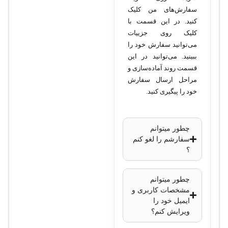
مگاپیکسل
سفارش‌های من کلیک
رزولوشن تصویر
:
کنید. در این قسمت با
کلیک روی جزییات
1440×2560 پیکسل
می‌توانید سفارش خود را
لنز
: ثابت 2.8
ببینید. می‌توانید در این
میلی‌متر
قسمت روند آماده‌سازی و
زاویه دید لنز
: حدود
مراحل ارسال سفارش
98 درجه
خود را پیگیری کنید.
نوع سنسور
: CMOS
فناوری دید در شب
:
چطور میتوانم
مادون قرمز (IR) تا
سفارشم را لغو کنم
30 متر
؟
فناوری
فشرده‌سازی
:
چطور میتوانم
مشخصات کاربری و
H.265+, H.264
ایمیل خود را
قابلیت ضدآب و گرد
ویرایش کنم؟
و غبار
: استاندارد