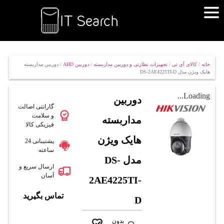
خانه
/
کالای آی تی
/
تجهیزات نظارتی و دوربین مداربسته
/
دوربین AHD
/ دوربین مداربسته
هایک ویژن مدل DS-2AE4225TI-D
Loading...
دوربین
گارانتی اصالت
و سلامت
مداربسته
فیزیکی کالا
هایک ویژن
پشتیبانی 24
ساعته
مدل DS-
ارسال سریع و
آسان
2AE4225TI-
تماس بگیرید
D
بدون