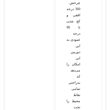
چرخش
360 درجه
افقی و
کج شدن
تا 90
درجه
عمودی به
این
دوربین
این
امکان را
می‌دهد
که
به‌راحتی
تمامی
نقاط
محیط را
تحت