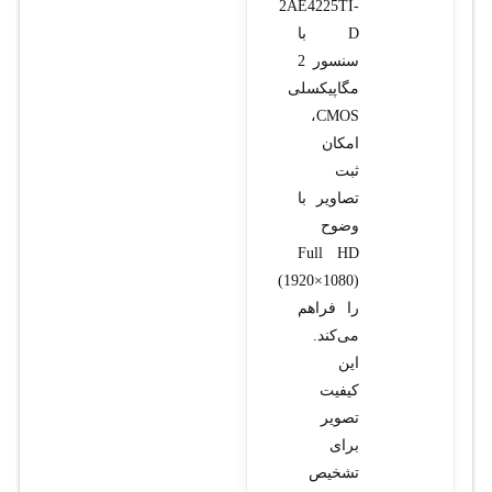
2AE4225TI-
D با
سنسور 2
مگاپیکسلی
CMOS،
امکان
ثبت
تصاویر با
وضوح
Full HD
(1920×1080)
را فراهم
می‌کند.
این
کیفیت
تصویر
برای
تشخیص