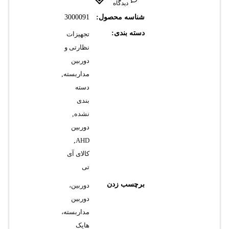
دیدگاه
شناسه محصول:
3000091
دسته بندی:
تجهیزات
نظارتی و
دوربین
مداربسته
,
دسته
بندی
نشده
,
دوربین
,
AHD
کالای آی
تی
برچسب زدن
دوربین،
دوربین
مداربسته،
هایک