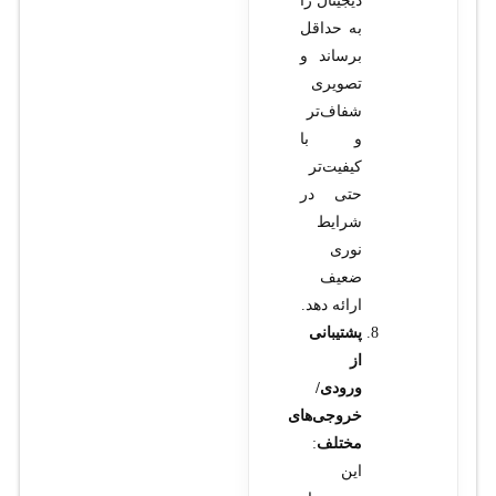
دیجیتال را
به حداقل
برساند و
تصویری
شفاف‌تر
و با
کیفیت‌تر
حتی در
شرایط
نوری
ضعیف
ارائه دهد.
پشتیبانی
از
ورودی/
خروجی‌های
مختلف
:
این