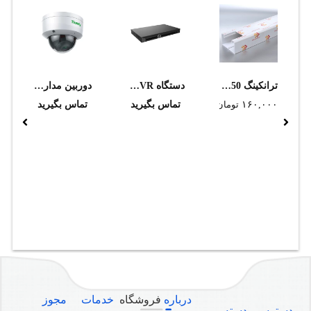
ترانکینگ 50*80 دانوب
دستگاه NVR تحت شبکه تیاندی مدل TC-R3220 I/B/K/V3.0
دوربین مداربسته تحت شبکه تیاندی مدل TC-C34KS I3/E/Y/2.8mm/V4.0
۱۶۰,۰۰۰
تومان
تماس بگیرید
تماس بگیرید
درباره
فروشگاه
خدمات
مجوز
دسترسی
دسته