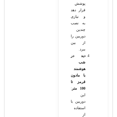
پوشش
قرار دهد
و نیازی
به نصب
چندین
دوربین را
از بین
ببرد.
دید در
شب
هوشمند
با مادون
قرمز تا
100 متر
:
این
دوربین با
استفاده
از