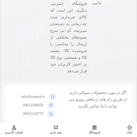
جانبی
فروشگاه‌ اینترنتی
دیگری، این است که
کالای خریداری شده
چه زمانی به دستشان
می‌رسد. آی تی سرچ
شیوه‌های مختلفی از
ارسال را متناسب با
فروشنده کالا،‌ مقصد
کالا و همچنین نوع کالا
در اختیار کاربران خود
قرار می‌دهد.
اگر در مورد محصولات سوالی دارید
info@itsearch.ir
از طریق راه های ارتباطی روبرو می
09912506958
توانید با ما تماس بگیرید
09912218770
خانه
فروشگاه
سبد خرید
حساب کاربری
تمامی حقوق متعلق برای