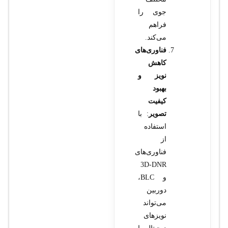
جوی را
فراهم
می‌کند.
فناوری‌های
کاهش
نویز و
بهبود
کیفیت
تصویر
: با
استفاده
از
فناوری‌های
3D-DNR
و BLC،
دوربین
می‌تواند
نویزهای