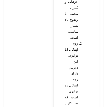
جزئیات و
کنترل
محیط با
وضوح بالا
بسیار
مناسب
است.
زوم
اپتیکال 25
برابری
:
این
دوربین
دارای
زوم
اپتیکال 25
برابری
است که
به کاربر