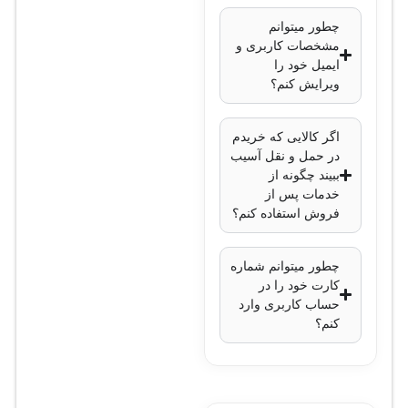
عمودی
چطور میتوانم
دید در شب
: مادون
مشخصات کاربری و
قرمز با قابلیت دید
ایمیل خود را
تا 100 متر
ویرایش کنم؟
فناوری WDR
: 120
دسی‌بل
اگر کالایی که خریدم
فناوری‌های تصویری
:
در حمل و نقل آسیب
ببیند چگونه از
3D-DNR (کاهش
خدمات پس از
نویز دیجیتال)، BLC
فروش استفاده کنم؟
(جبران نور
پس‌زمینه)
چطور میتوانم شماره
نوع اتصال
: BNC
کارت خود را در
حساب کاربری وارد
(آنالوگ HD-TVI)
کنم؟
استاندارد محافظت
:
IP66، مقاوم در
برابر آب و گرد و