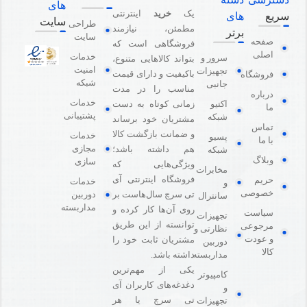
های
یک
خرید
اینترنتی
سریع
های
سایت
طراحی
مطمئن، نیازمند
برتر
سایت
صفحه
فروشگاهی است که
اصلی
خدمات
سرور و
بتواند کالاهایی متنوع،
امنیت
تجهیزات
باکیفیت و دارای قیمت
فروشگاه
شبکه
جانبی
مناسب را در مدت
درباره
خدمات
اکتیو
زمانی کوتاه به دست
ما
پشتیبانی
شبکه
مشتریان خود برساند
تماس
و ضمانت بازگشت کالا
خدمات
پسیو
با ما
مجازی
هم داشته باشد؛
شبکه
وبلاگ
سازی
ویژگی‌هایی که
مخابرات
فروشگاه اینترنتی آی
حریم
خدمات
و
خصوصی
دوربین
تی سرچ سال‌هاست بر
سانترال
مداربسته
روی آن‌ها کار کرده و
سیاست
تجهیزات
توانسته از این طریق
مرجوعی
نظارتی و
و عودت
مشتریان ثابت خود را
دوربین
کالا
مداربسته
داشته باشد.
یکی از مهم‌ترین
کامپیوتر
دغدغه‌های کاربران آی
و
تی سرچ یا هر
تجهیزات