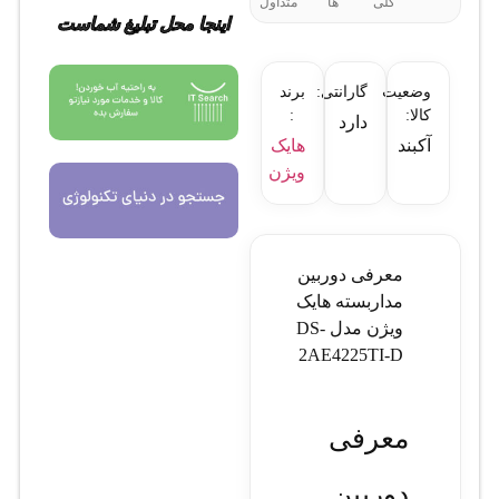
کلی
ها
متداول
اینجا محل تبلیغ شماست
وضعیت
گارانتی:
برند
کالا:
:
دارد
آکبند
هایک
ویژن
معرفی دوربین
مداربسته هایک
ویژن مدل DS-
2AE4225TI-D
معرفی
دوربین