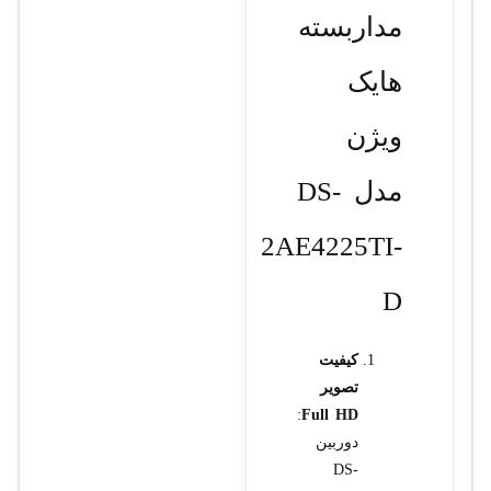
مداربسته
هایک
ویژن
مدل DS-
2AE4225TI-
D
کیفیت
تصویر
:
Full HD
دوربین
DS-