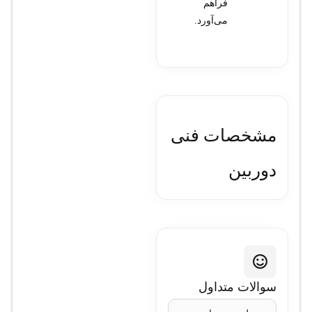
فراهم
می‌آورد.
مشخصات فنی
دوربین
مداربسته هایک
ویژن مدل DS-
2AE4225TI-D
سوالات متداول