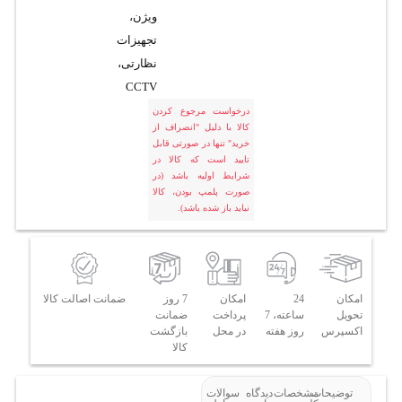
ویژن،
تجهیزات
نظارتی،
CCTV
درخواست مرجوع کردن
کالا با دلیل "انصراف از
خرید" تنها در صورتی قابل
تایید است که کالا در
شرایط اولیه باشد (در
صورت پلمپ بودن، کالا
نباید باز شده باشد).
امکان
24
امکان
7 روز
ضمانت اصالت کالا
تحویل
ساعته، 7
پرداخت
ضمانت
اکسپرس
روز هفته
در محل
بازگشت
کالا
توضیحات
مشخصات
دیدگاه
سوالات