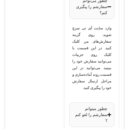
مدل
: DS-
چطور می‌توانم
سفارشم را پیگیری
2AE4225TI-D
کنم؟
رزولوشن تصویر
: 2
مگاپیکسل
وارد سایت آی تی سرچ
(1920×1080)
شوید. روی گزینه
نوع سنسور
: 1/2.8
سفارش‌های من کلیک
کنید. در این قسمت با
اینچ Progressive
کلیک روی جزییات
Scan CMOS
می‌توانید سفارش خود را
لنز
: لنز متغیر 4.8 تا
ببینید. می‌توانید در این
120 میلی‌متر
قسمت روند آماده‌سازی و
زوم اپتیکال
: 25
مراحل ارسال سفارش
خود را پیگیری کنید.
برابر
قابلیت چرخش
: 360
درجه افقی
چطور میتوانم
قابلیت کج شدن
: از
سفارشم را لغو کنم
؟
-15 تا 90 درجه