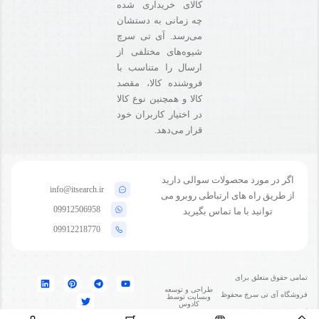
کالای خریداری شده
چه زمانی به دستشان
می‌رسد. آی تی سرچ
شیوه‌های مختلفی از
ارسال را متناسب با
فروشنده کالا،‌ مقصد
کالا و همچنین نوع کالا
در اختیار کاربران خود
قرار می‌دهد.
اگر در مورد محصولات سوالی دارید
info@itsearch.ir
از طریق راه های ارتباطی روبرو می
09912506958
توانید با ما تماس بگیرید
09912218770
تمامی حقوق متعلق برای
طراحی و توسعه
فروشگاه آی تی سرچ محفوظ
وبسایت توسط
کادوس
است