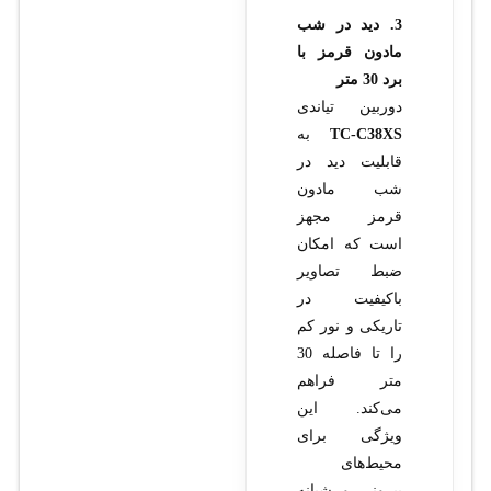
3. دید در شب
مادون قرمز با
برد 30 متر
دوربین تیاندی
TC-C38XS
به
قابلیت دید در
شب مادون
قرمز مجهز
است که امکان
ضبط تصاویر
باکیفیت در
تاریکی و نور کم
را تا فاصله 30
متر فراهم
می‌کند. این
ویژگی برای
محیط‌های
بیرونی و شبانه