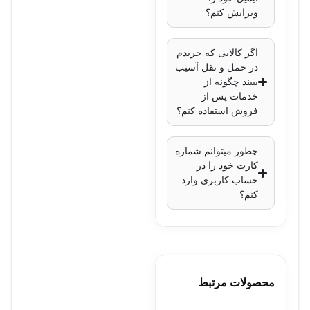
حجم فایل‌ها و
ویرایش کنم؟
صرفه‌جویی در
پهنای باند
اگر کالایی که خریدم
قابلیت‌های هوش
در حمل و نقل آسیب
مصنوعی
: تشخیص
ببیند چگونه از
خدمات پس از
حرکت و تحلیل
فروش استفاده کنم؟
هوشمند تصاویر
پشتیبانی از PoE
:
چطور میتوانم شماره
بله، امکان تأمین
کارت خود را در
برق از طریق کابل
حساب کاربری وارد
شبکه
کنم؟
پورت شبکه
: یک
پورت RJ-45 با
سرعت 10/100
Mbps
محصولات مرتبط
دمای کاری
: -30 تا