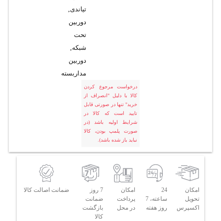
تیاندی
,
دوربین
تحت
شبکه
,
دوربین
مداربسته
درخواست مرجوع کردن
کالا با دلیل "انصراف از
خرید" تنها در صورتی قابل
تایید است که کالا در
شرایط اولیه باشد (در
صورت پلمپ بودن، کالا
نباید باز شده باشد).
امکان
24
امکان
7 روز
ضمانت اصالت کالا
تحویل
ساعته، 7
پرداخت
ضمانت
اکسپرس
روز هفته
در محل
بازگشت
کالا