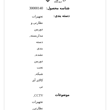
دیدگاه
شناسه محصول:
30000140
دسته بندی:
تجهیزات
نظارتی و
دوربین
مداربسته
,
دسته
بندی
نشده
,
دوربین
تحت
شبکه
,
کالای آی
تی
موضوعات
,
CCTV
تجهیزات
نظارتی
,