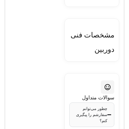
مشخصات فنی
دوربین
مداربسته تحت
شبکه تیاندی
مدل TC-
سوالات متداول
C38XS
چطور می‌توانم
سفارشم را پیگیری
I3/E/Y/M/2.8mm/V4.0
کنم؟