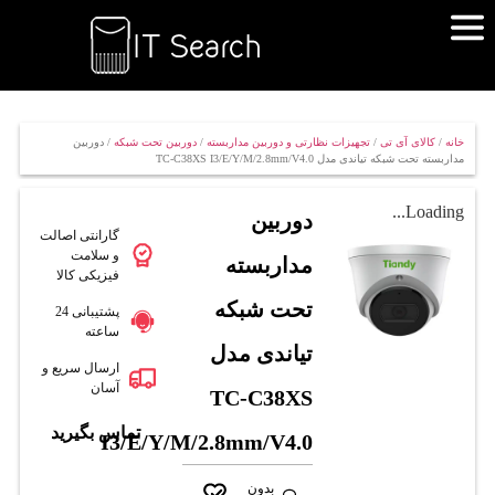
خانه
/
کالای آی تی
/
تجهیزات نظارتی و دوربین مداربسته
/
دوربین تحت شبکه
/ دوربین
مداربسته تحت شبکه تیاندی مدل TC-C38XS I3/E/Y/M/2.8mm/V4.0
Loading...
دوربین
گارانتی اصالت
و سلامت
مداربسته
فیزیکی کالا
تحت شبکه
پشتیبانی 24
ساعته
تیاندی مدل
ارسال سریع و
آسان
TC-C38XS
تماس بگیرید
I3/E/Y/M/2.8mm/V4.0
بدون