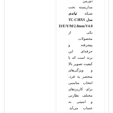
دوربین
مداربسته تحت
شبکه
تیاندی
مدل TC-C38XS
I3/E/Y/M/2.8mm/V4.0
یکی از
محصولات
پیشرفته و
حرفه‌ای این
برند است که با
کیفیت تصویر بالا
و ویژگی‌های
منحصر به فرد،
انتخاب مناسبی
برای کاربردهای
مختلف نظارتی
و امنیتی به
حساب می‌آید.