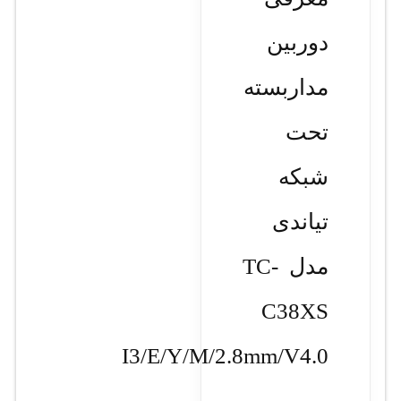
دوربین
مداربسته
تحت
شبکه
تیاندی
مدل TC-
C38XS
I3/E/Y/M/2.8mm/V4.0