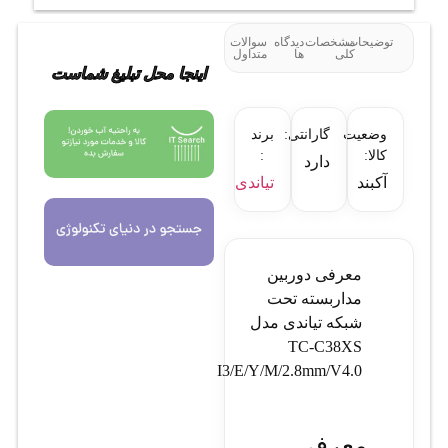
توضیحات
مشخصات
دیدگاه
سوالات
کلی
ها
متداول
اینجا محل تبلیغ شماست
وضعیت
گارانتی:
برند
کالا:
:
دارد
آکبند
تیاندی
معرفی دوربین
مداربسته تحت
شبکه تیاندی مدل
TC-C38XS
I3/E/Y/M/2.8mm/V4.0
معرفی