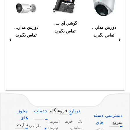
گوشي آي پي فون تصويري سيسکو CP-8845-3PCC-K9
دوربین مداربسته تحت شبکه تیاندی مدل TC-C34XS I3W/E/Y/2.8mm/V4.2
دوربین مداربسته هایک ویژن مدل DS-2CD2083G2-I 2.8mm
تماس بگیرید
تماس بگیرید
تماس بگیرید
درباره
فروشگاه
خدمات
مجوز
دسترسی
دسته
های
یک
خرید
اینترنتی
سریع
های
سایت
طراحی
مطمئن، نیازمند
برتر