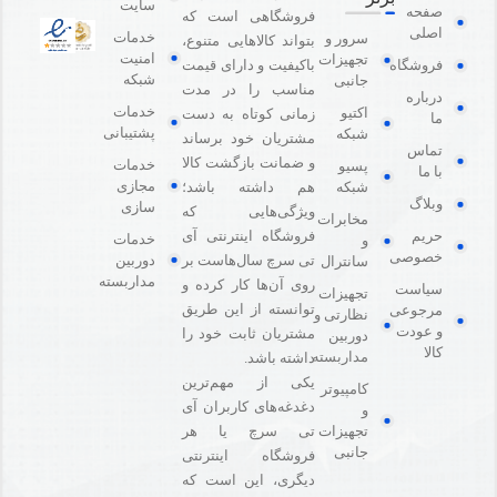
سایت
صفحه
فروشگاهی است که
اصلی
خدمات
سرور و
بتواند کالاهایی متنوع،
امنیت
تجهیزات
باکیفیت و دارای قیمت
فروشگاه
شبکه
جانبی
مناسب را در مدت
درباره
خدمات
اکتیو
زمانی کوتاه به دست
ما
پشتیبانی
شبکه
مشتریان خود برساند
تماس
و ضمانت بازگشت کالا
خدمات
پسیو
با ما
مجازی
هم داشته باشد؛
شبکه
وبلاگ
سازی
ویژگی‌هایی که
مخابرات
فروشگاه اینترنتی آی
حریم
خدمات
و
خصوصی
دوربین
تی سرچ سال‌هاست بر
سانترال
مداربسته
روی آن‌ها کار کرده و
سیاست
تجهیزات
توانسته از این طریق
مرجوعی
نظارتی و
و عودت
مشتریان ثابت خود را
دوربین
کالا
مداربسته
داشته باشد.
یکی از مهم‌ترین
کامپیوتر
دغدغه‌های کاربران آی
و
تی سرچ یا هر
تجهیزات
جانبی
فروشگاه‌ اینترنتی
دیگری، این است که