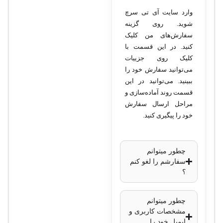
وارد سایت آی تی سرچ
نوع دوربین
: تحت
شوید. روی گزینه
شبکه (IP)
سفارش‌های من کلیک
کیفیت تصویر
: 8
کنید. در این قسمت با
مگاپیکسل
کلیک روی جزییات
می‌توانید سفارش خود را
لنز
: ثابت واید 2.8
ببینید. می‌توانید در این
میلی‌متر
قسمت روند آماده‌سازی و
برد دید در شب
مراحل ارسال سفارش
مادون قرمز
: تا 30
خود را پیگیری کنید.
متر
استاندارد مقاومت
:
چطور میتوانم
IP67 (مقاوم در
سفارشم را لغو کنم
برابر آب و گرد و
؟
غبار)
فشرده‌سازی ویدئو
:
چطور میتوانم
H.265 برای کاهش
مشخصات کاربری و
ایمیل خود را