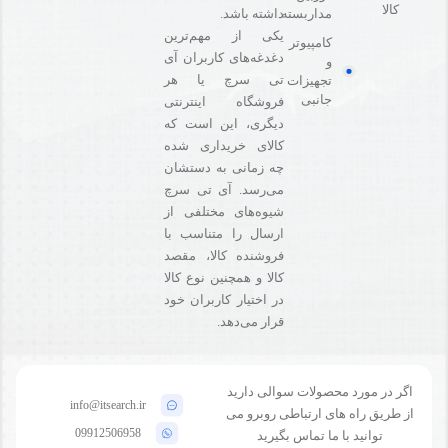
کالا
مداربسته
داشته باشد.
یکی از مهم‌ترین
کامپیوتر
دغدغه‌های کاربران آی
و
تی سرچ یا هر
تجهیزات
جانبی
فروشگاه‌ اینترنتی
دیگری، این است که
کالای خریداری شده
چه زمانی به دستشان
می‌رسد. آی تی سرچ
شیوه‌های مختلفی از
ارسال را متناسب با
فروشنده کالا،‌ مقصد
کالا و همچنین نوع کالا
در اختیار کاربران خود
قرار می‌دهد.
اگر در مورد محصولات سوالی دارید
info@itsearch.ir
از طریق راه های ارتباطی روبرو می
09912506958
توانید با ما تماس بگیرید