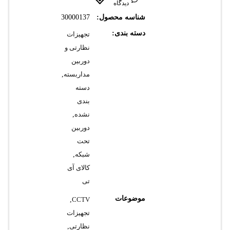
دیدگاه
شناسه محصول:
30000137
دسته بندی:
تجهیزات
نظارتی و
دوربین
مداربسته
,
دسته
بندی
نشده
,
دوربین
تحت
شبکه
,
کالای آی
تی
موضوعات
,
CCTV
تجهیزات
نظارتی
,