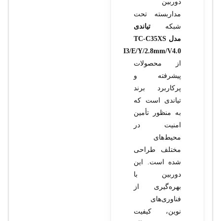
دوربین
مداربسته تحت
شبکه
تیاندی
مدل TC-C35XS
I3/E/Y/2.8mm/V4.0
از محصولات
پیشرفته و
پرکاربرد برند
تیاندی است که
به منظور تأمین
امنیت در
محیط‌های
مختلف طراحی
شده است. این
دوربین با
بهره‌گیری از
فناوری‌های
نوین، کیفیت