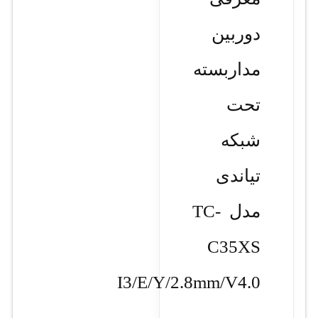
دوربین
مداربسته
تحت
شبکه
تیاندی
مدل TC-
C35XS
I3/E/Y/2.8mm/V4.0