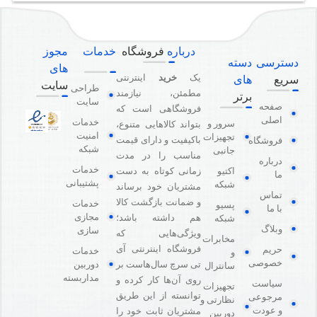
درباره
فروشگاه
خدمات
مجوز
دسترسی
دسته
های
یک
خرید
اینترنتی
سریع
های
سایت
طراحی
مطمئن، نیازمند
برتر
سایت
صفحه
فروشگاهی است که
اصلی
خدمات
سرور و
بتواند کالاهایی متنوع،
امنیت
تجهیزات
باکیفیت و دارای قیمت
فروشگاه
شبکه
جانبی
مناسب را در مدت
درباره
خدمات
اکتیو
زمانی کوتاه به دست
ما
پشتیبانی
شبکه
مشتریان خود برساند
تماس
و ضمانت بازگشت کالا
خدمات
پسیو
با ما
مجازی
هم داشته باشد؛
شبکه
وبلاگ
سازی
ویژگی‌هایی که
مخابرات
فروشگاه اینترنتی آی
حریم
خدمات
و
خصوصی
دوربین
تی سرچ سال‌هاست بر
سانترال
مداربسته
روی آن‌ها کار کرده و
سیاست
تجهیزات
توانسته از این طریق
مرجوعی
نظارتی و
و عودت
مشتریان ثابت خود را
دوربین