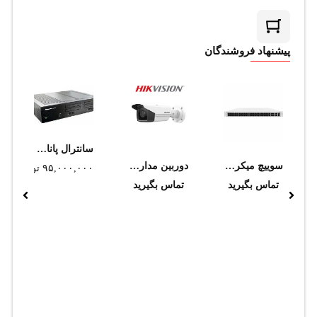
پیشنهاد فروشندگان
سانترال پاناسونیک مدل KX-NS520 (استوک)
سوییچ میکروتیک مدل CRS354-48P-4S+2Q+RM
دوربین مداربسته هایک ویژن مدل DS-2CD2T83G2-4I 4mm
۹۵,۰۰۰,۰۰۰
تومان
تماس بگیرید
تماس بگیرید