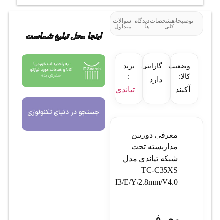
توضیحات
مشخصات
دیدگاه
سوالات
کلی
ها
متداول
اینجا محل تبلیغ شماست
وضعیت
گارانتی:
برند
کالا:
:
دارد
آکبند
تیاندی
معرفی دوربین
مداربسته تحت
شبکه تیاندی مدل
TC-C35XS
I3/E/Y/2.8mm/V4.0
معرفی