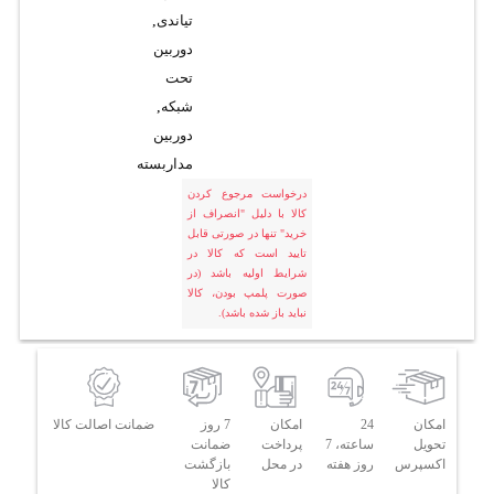
تیاندی
,
دوربین
تحت
شبکه
,
دوربین
مداربسته
درخواست مرجوع کردن
کالا با دلیل "انصراف از
خرید" تنها در صورتی قابل
تایید است که کالا در
شرایط اولیه باشد (در
صورت پلمپ بودن، کالا
نباید باز شده باشد).
امکان
24
امکان
7 روز
ضمانت اصالت کالا
تحویل
ساعته، 7
پرداخت
ضمانت
اکسپرس
روز هفته
در محل
بازگشت
کالا