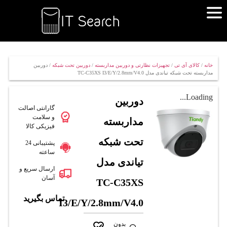
خانه
/
کالای آی تی
/
تجهیزات نظارتی و دوربین مداربسته
/
دوربین تحت شبکه
/ دوربین
مداربسته تحت شبکه تیاندی مدل TC-C35XS I3/E/Y/2.8mm/V4.0
Loading...
دوربین
گارانتی اصالت
و سلامت
مداربسته
فیزیکی کالا
تحت شبکه
پشتیبانی 24
ساعته
تیاندی مدل
ارسال سریع و
آسان
TC-C35XS
تماس بگیرید
I3/E/Y/2.8mm/V4.0
بدون