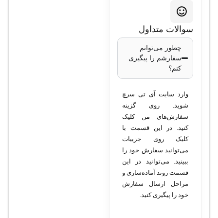
مدل TC-
سوالات متداول
C35XS
چطور می‌توانم
سفارشم را پیگیری
I3/E/Y/2.8mm/V4.0
کنم؟
وارد سایت آی تی سرچ
نوع دوربین
: تحت
شوید. روی گزینه
شبکه (IP)
سفارش‌های من کلیک
کیفیت تصویر
: بالا با
کنید. در این قسمت با
وضوح حرفه‌ای
کلیک روی جزییات
می‌توانید سفارش خود را
لنز
: ثابت 2.8
ببینید. می‌توانید در این
میلی‌متری
قسمت روند آماده‌سازی و
زاویه دید
: وسیع،
مراحل ارسال سفارش
مناسب برای نظارت
خود را پیگیری کنید.
گسترده