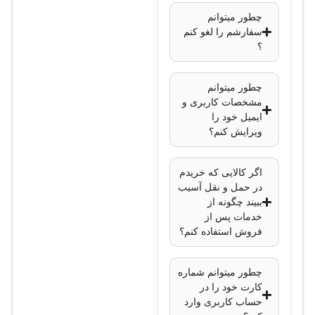
برد دید در شب
:
چطور میتوانم
مادون قرمز با برد
سفارشم را لغو کنم
مؤثر
؟
فناوری
فشرده‌سازی ویدئو
:
چطور میتوانم
H.265
مشخصات کاربری و
ایمیل خود را
قابلیت‌های هوش
ویرایش کنم؟
مصنوعی
: تشخیص
حرکت و تحلیل
اگر کالایی که خریدم
رفتار
در حمل و نقل آسیب
استاندارد مقاومتی
:
ببیند چگونه از
خدمات پس از
IP67 (مقاوم در
فروش استفاده کنم؟
برابر آب و گرد و
غبار)
چطور میتوانم شماره
پشتیبانی از PoE
:
کارت خود را در
بله
حساب کاربری وارد