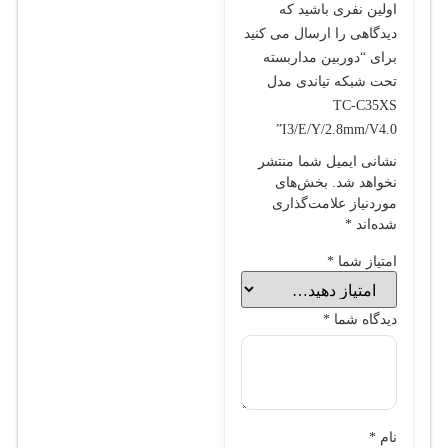
اولین نفری باشید که
ویژگی‌های پیشرفته، کیفیت
دیدگاهی را ارسال می کنید
تصویر بالا و طراحی
برای “دوربین مداربسته
مقاوم، گزینه‌ای مناسب
تحت شبکه تیاندی مدل
برای تأمین امنیت در
TC-C35XS
محیط‌های مختلف است.
I3/E/Y/2.8mm/V4.0”
این مدل با ارائه
نشانی ایمیل شما منتشر
فناوری‌های هوشمند و
نخواهد شد.
بخش‌های
موردنیاز علامت‌گذاری
پشتیبانی از استانداردهای
شده‌اند
*
روز، انتخابی قابل‌اعتماد
امتیاز شما
*
برای نظارت شبانه‌روزی و
مدیریت حرفه‌ای امنیت
محسوب می‌شود.
دیدگاه شما
*
نام
*