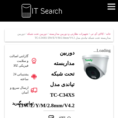
خانه
/
کالای آی تی
/
تجهیزات نظارتی و دوربین مداربسته
/
دوربین تحت شبکه
/ دوربین
مداربسته تحت شبکه تیاندی مدل TC-C34XS I3W/E/Y/M/2.8mm/V4.2
Loading...
دوربین
گارانتی اصالت
و سلامت
مداربسته
فیزیکی کالا
تحت شبکه
پشتیبانی 24
ساعته
تیاندی مدل
ارسال سریع و
آسان
TC-C34XS
تماس بگیرید
I3W/E/Y/M/2.8mm/V4.2
بدون