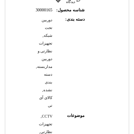
دیدگاه
شناسه محصول:
30000165
دسته بندی:
دوربین
تحت
شبکه
,
تجهیزات
نظارتی و
دوربین
مداربسته
,
دسته
بندی
نشده
,
کالای آی
تی
موضوعات
,
CCTV
تجهیزات
نظارتی
,