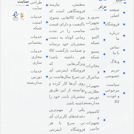
سایت
طراحی
مطمئن، نیازمند
برتر
سایت
صفحه
فروشگاهی است که
اصلی
خدمات
سرور و
بتواند کالاهایی متنوع،
امنیت
تجهیزات
باکیفیت و دارای قیمت
فروشگاه
شبکه
جانبی
مناسب را در مدت
درباره
خدمات
اکتیو
زمانی کوتاه به دست
ما
پشتیبانی
شبکه
مشتریان خود برساند
تماس
و ضمانت بازگشت کالا
خدمات
پسیو
با ما
مجازی
هم داشته باشد؛
شبکه
وبلاگ
سازی
ویژگی‌هایی که
مخابرات
فروشگاه اینترنتی آی
حریم
خدمات
و
خصوصی
دوربین
تی سرچ سال‌هاست بر
سانترال
مداربسته
روی آن‌ها کار کرده و
سیاست
تجهیزات
توانسته از این طریق
مرجوعی
نظارتی و
و عودت
مشتریان ثابت خود را
دوربین
کالا
مداربسته
داشته باشد.
یکی از مهم‌ترین
کامپیوتر
دغدغه‌های کاربران آی
و
تی سرچ یا هر
تجهیزات
جانبی
فروشگاه‌ اینترنتی