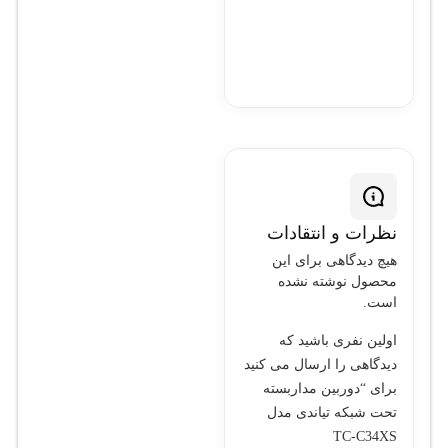
IP67 و قابلیت
فشرده‌سازی پیشرفته
H.265، به همراه قابلیت
PoE، انتخابی ایده‌آل برای
محیط‌های مختلف با
نیازهای امنیتی بالا به شمار
می‌رود.
نظرات و انتقادات
هیچ دیدگاهی برای این
محصول نوشته نشده
است.
اولین نفری باشید که
دیدگاهی را ارسال می کنید
برای “دوربین مداربسته
تحت شبکه تیاندی مدل
TC-C34XS