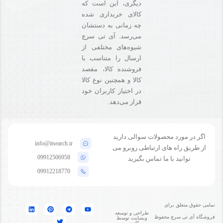
دیگری، این است که
کالای خریداری شده
چه زمانی به دستشان
می‌رسد. آی تی سرچ
شیوه‌های مختلفی از
ارسال را متناسب با
فروشنده کالا،‌ مقصد
کالا و همچنین نوع کالا
در اختیار کاربران خود
قرار می‌دهد.
اگر در مورد محصولات سوالی دارید
info@itsearch.ir
از طریق راه های ارتباطی روبرو می
09912506958
توانید با ما تماس بگیرید
09912218770
تمامی حقوق متعلق برای
طراحی و توسعه
فروشگاه آی تی سرچ محفوظ
وبسایت توسط
کادوس