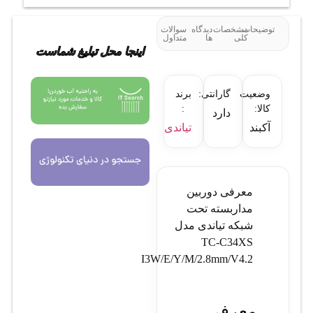
توضیحات
مشخصات
دیدگاه
سوالات
کلی
ها
متداول
اینجا محل تبلیغ شماست
وضعیت
گارانتی:
برند
کالا:
:
دارد
آکبند
تیاندی
معرفی دوربین
مداربسته تحت
شبکه تیاندی مدل
TC-C34XS
I3W/E/Y/M/2.8mm/V4.2
معرفی