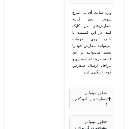
وارد سایت آی تی سرچ
نوع دوربین
: تحت
شوید. روی گزینه
شبکه (IP)
سفارش‌های من کلیک
کیفیت تصویر
: 4
کنید. در این قسمت با
مگاپیکسل
کلیک روی جزییات
می‌توانید سفارش خود را
لنز
: ثابت 2.8
ببینید. می‌توانید در این
میلی‌متر با زاویه دید
قسمت روند آماده‌سازی و
115 درجه
مراحل ارسال سفارش
قابلیت دید در شب
:
خود را پیگیری کنید.
دارد، تا برد 30 متر با
نور مادون قرمز
چطور میتوانم
استاندارد مقاومتی
:
سفارشم را لغو کنم
IP67 (مقاوم در
؟
برابر آب و گرد و
غبار)
چطور میتوانم
فشرده‌سازی ویدئو
:
مشخصات کاربری و