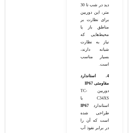
دید در شب تا 30
متر، این دوربین
برای نظارت بر
مناطق باز یا
محیط‌هایی که
نیاز به نظارت
شبانه دارند،
بسیار مناسب
است.
4. استاندارد
مقاومتی IP67
دوربین TC-
C34XS با
استاندارد
IP67
طراحی شده
است که آن را
در برابر نفوذ آب