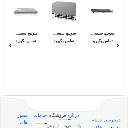
سوييچ سيسکو مدل WS-C3750X-12S-S
سوييچ سيسکو مدل WS-C3750X-24S-S
سوييچ سيسکو N9K-C93180YC-FX
تماس بگیرید
تماس بگیرید
تماس بگیرید
درباره
فروشگاه
خدمات
مجوز
دسترسی
دسته
های
یک
خرید
اینترنتی
سریع
های