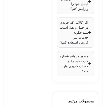
ایمیل خود را
H.265 برای کاهش
ویرایش کنم؟
حجم فایل‌ها
قابلیت‌های هوش
اگر کالایی که خریدم
مصنوعی
: تشخیص
در حمل و نقل آسیب
حرکت، تحلیل
ببیند چگونه از
خدمات پس از
هوشمند تصاویر
فروش استفاده کنم؟
پشتیبانی از PoE
:
بله، پشتیبانی از
چطور میتوانم شماره
PoE برای تأمین
کارت خود را در
برق از طریق کابل
حساب کاربری وارد
شبکه
کنم؟
پورت شبکه
: یک
پورت RJ-45 10/100
Mbps
دمای کاری
: -30 تا
محصولات مرتبط
60 درجه سانتی‌گراد