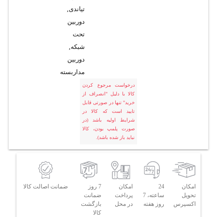
تیاندی
,
دوربین
تحت
شبکه
,
دوربین
مداربسته
درخواست مرجوع کردن
کالا با دلیل "انصراف از
خرید" تنها در صورتی قابل
تایید است که کالا در
شرایط اولیه باشد (در
صورت پلمپ بودن، کالا
نباید باز شده باشد).
امکان
24
امکان
7 روز
ضمانت اصالت کالا
تحویل
ساعته، 7
پرداخت
ضمانت
اکسپرس
روز هفته
در محل
بازگشت
کالا