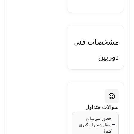
مشخصات فنی
دوربین
مداربسته تحت
شبکه تیاندی
مدل TC-
سوالات متداول
C34XS
چطور می‌توانم
سفارشم را پیگیری
I3W/E/Y/M/2.8mm/V4.2
کنم؟