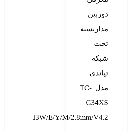
دوربین
مداربسته
تحت
شبکه
تیاندی
مدل TC-
C34XS
I3W/E/Y/M/2.8mm/V4.2