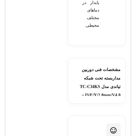
پایدار در
دماهای
مختلف
محیطی.
مشخصات فنی دوربین
مداربسته تحت شبکه
تیاندی مدل TC-C34KS
•
I3/E/Y/2.8mm/V4.0
مدل: TC-C34KS
I3/E/Y/2.8mm/V4.0 • نوع
دوربین: تحت شبکه •
رزولوشن تصویر: 4