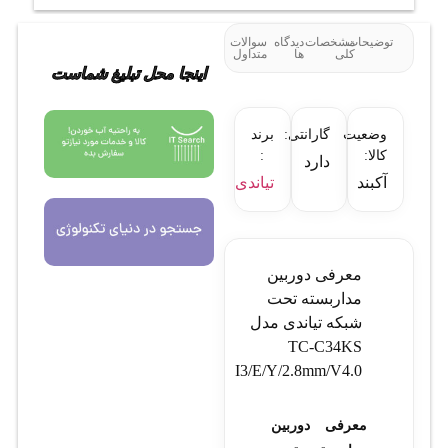
توضیحات
مشخصات
دیدگاه
سوالات
کلی
ها
متداول
اینجا محل تبلیغ شماست
وضعیت
گارانتی:
برند
کالا:
:
دارد
آکبند
تیاندی
معرفی دوربین
مداربسته تحت
شبکه تیاندی مدل
TC-C34KS
I3/E/Y/2.8mm/V4.0
معرفی دوربین