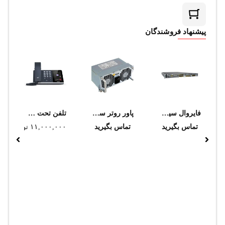
پیشنهاد فروشندگان
فايروال سيسکو مدل FPR4120-NGFW
پاور روتر سيسکو مدل ASR1002-PWR-AC
تلفن تحت شبکه یالینک SIP-T55A (استوک)
تماس بگیرید
تماس بگیرید
۱۱,۰۰۰,۰۰۰
تومان