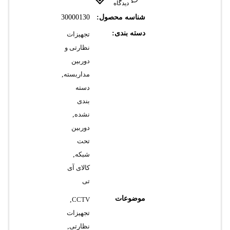
دیدگاه
شناسه محصول:
30000130
دسته بندی:
تجهیزات
نظارتی و
دوربین
مداربسته
,
دسته
بندی
نشده
,
دوربین
تحت
شبکه
,
کالای آی
تی
موضوعات
,
CCTV
تجهیزات
نظارتی
,