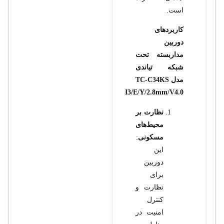
است.
کاربردهای
دوربین
مداربسته تحت
شبکه تیاندی
مدل TC-C34KS
I3/E/Y/2.8mm/V4.0
نظارت بر
محیط‌های
مسکونی
:
این
دوربین
برای
نظارت و
کنترل
امنیت در