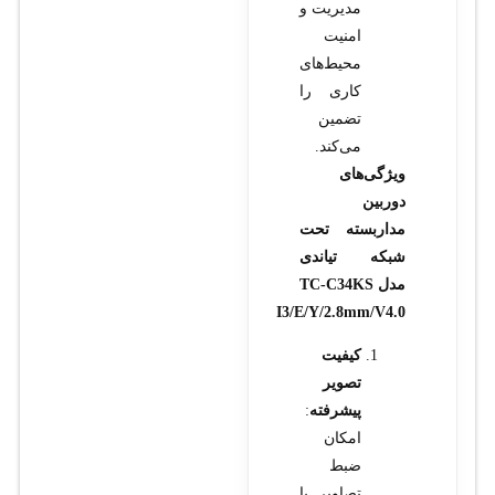
مدیریت و
امنیت
محیط‌های
کاری را
تضمین
می‌کند.
ویژگی‌های
دوربین
مداربسته تحت
شبکه تیاندی
مدل TC-C34KS
I3/E/Y/2.8mm/V4.0
کیفیت
تصویر
پیشرفته
:
امکان
ضبط
تصاویر با