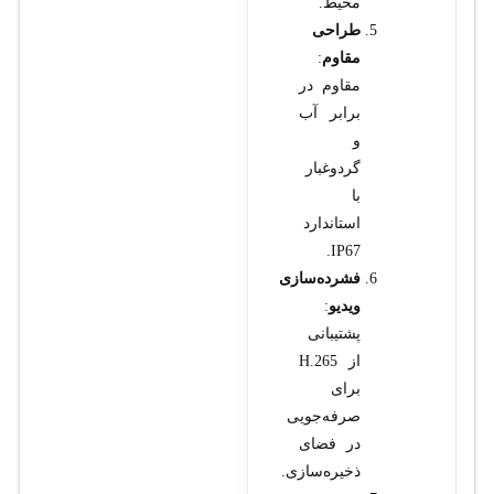
محیط.
طراحی
مقاوم
:
مقاوم در
برابر آب
و
گردوغبار
با
استاندارد
IP67.
فشرده‌سازی
ویدیو
:
پشتیبانی
از H.265
برای
صرفه‌جویی
در فضای
ذخیره‌سازی.