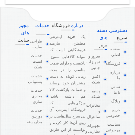
درباره
فروشگاه
خدمات
مجوز
دسترسی
دسته
های
یک
خرید
اینترنتی
سریع
های
سایت
طراحی
مطمئن، نیازمند
برتر
سایت
صفحه
فروشگاهی است که
اصلی
خدمات
سرور و
بتواند کالاهایی متنوع،
امنیت
تجهیزات
باکیفیت و دارای قیمت
فروشگاه
شبکه
جانبی
مناسب را در مدت
درباره
خدمات
اکتیو
زمانی کوتاه به دست
ما
پشتیبانی
شبکه
مشتریان خود برساند
تماس
و ضمانت بازگشت کالا
خدمات
پسیو
با ما
مجازی
هم داشته باشد؛
شبکه
وبلاگ
سازی
ویژگی‌هایی که
مخابرات
فروشگاه اینترنتی آی
حریم
خدمات
و
خصوصی
دوربین
تی سرچ سال‌هاست بر
سانترال
مداربسته
روی آن‌ها کار کرده و
سیاست
تجهیزات
توانسته از این طریق
مرجوعی
نظارتی و