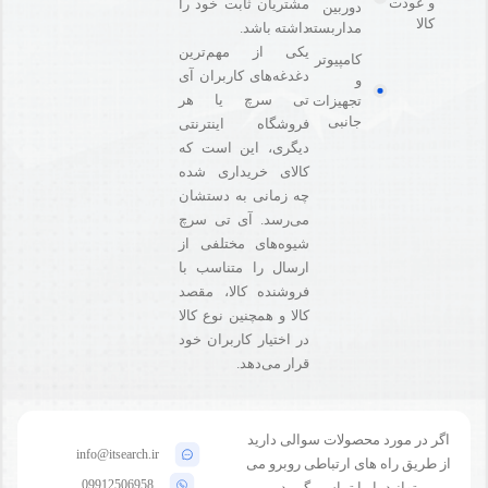
و عودت
مشتریان ثابت خود را
دوربین
کالا
مداربسته
داشته باشد.
یکی از مهم‌ترین
کامپیوتر
دغدغه‌های کاربران آی
و
تی سرچ یا هر
تجهیزات
جانبی
فروشگاه‌ اینترنتی
دیگری، این است که
کالای خریداری شده
چه زمانی به دستشان
می‌رسد. آی تی سرچ
شیوه‌های مختلفی از
ارسال را متناسب با
فروشنده کالا،‌ مقصد
کالا و همچنین نوع کالا
در اختیار کاربران خود
قرار می‌دهد.
اگر در مورد محصولات سوالی دارید
info@itsearch.ir
از طریق راه های ارتباطی روبرو می
09912506958
توانید با ما تماس بگیرید