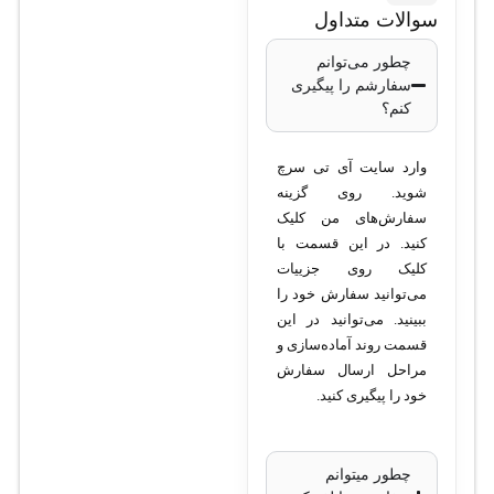
مگاپیکسل • نوع لنز: ثابت
سوالات متداول
2.8 میلی‌متر • دید در شب:
چطور می‌توانم
مادون قرمز با برد 30 متر •
سفارشم را پیگیری
استاندارد حفاظتی: IP67
کنم؟
(مقاوم در برابر آب و
گردوغبار) • فشرده‌سازی
وارد سایت آی تی سرچ
ویدیو: H.265 / H.264 •
شوید. روی گزینه
سفارش‌های من کلیک
پشتیبانی از PoE: بله •
کنید. در این قسمت با
دمای کاری: -30 تا +60
کلیک روی جزییات
درجه سانتی‌گراد • منبع
می‌توانید سفارش خود را
تغذیه: DC 12V یا PoE •
ببینید. می‌توانید در این
قسمت روند آماده‌سازی و
وزن: 500 گرم • ابعاد:
مراحل ارسال سفارش
160x70x70 میلی‌متر
خود را پیگیری کنید.
چطور میتوانم