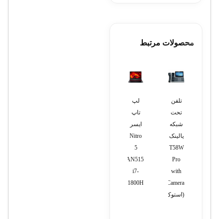
محصولات مرتبط
تلفن
لپ
تلفن
لپ
لپ
تحت
تاپ
بی
تاپ
تاپ
شبکه
ایسر
سیم
دل
دل
یالینک
Nitro
پاناسونیک
۵۴۹۰
۵۵۹۰
T58W
5
مدل
KX-
AN515
Pro
TG3711SX
i7-
with
11800H
Camera
(استوک)