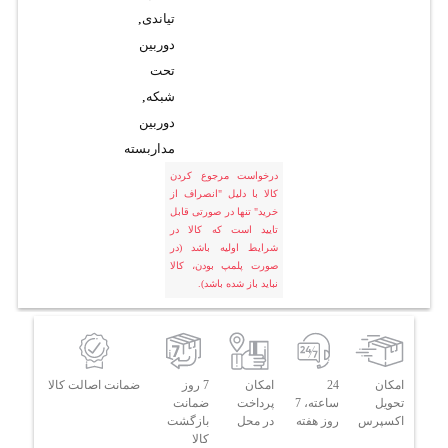
تیاندی
,
دوربین
تحت
شبکه
,
دوربین
مداربسته
درخواست مرجوع کردن
کالا با دلیل "انصراف از
خرید" تنها در صورتی قابل
تایید است که کالا در
شرایط اولیه باشد (در
صورت پلمپ بودن، کالا
نباید باز شده باشد).
امکان
24
امکان
7 روز
ضمانت اصالت کالا
تحویل
ساعته، 7
پرداخت
ضمانت
اکسپرس
روز هفته
در محل
بازگشت
کالا