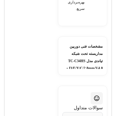
بهره‌برداری
سریع.
مشخصات فنی دوربین
مداربسته تحت شبکه
تیاندی مدل TC-C34HS
•
I3/E/Y/C/2.8mm/V4.0
مدل: TC-C34HS
I3/E/Y/C/2.8mm/V4.0 •
نوع دوربین: تحت شبکه •
رزولوشن تصویر: 4
مگاپیکسل • نوع لنز: ثابت
سوالات متداول
2.8 میلی‌متر • دید در شب: