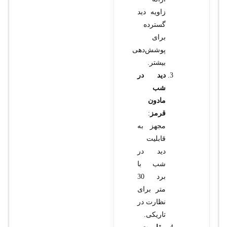
زاویه دید
گسترده
برای
پوشش‌دهی
بیشتر.
دید در
شب
مادون
قرمز
:
مجهز به
قابلیت
دید در
شب با
برد 30
متر برای
نظارت در
تاریکی.