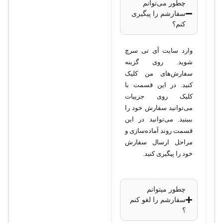
چطور می‌توانم
مادون قرمز با برد 30 متر •
سفارشم را پیگیری
استاندارد حفاظتی: IP67 •
کنم؟
فشرده‌سازی: H.265 /
H.264 • پشتیبانی از PoE:
وارد سایت آی تی سرچ
بله • دمای کاری: -30 تا
شوید. روی گزینه
سفارش‌های من کلیک
+60 درجه سانتی‌گراد •
کنید. در این قسمت با
منبع تغذیه: DC 12V یا PoE
کلیک روی جزییات
• ابعاد: 180x85x85
می‌توانید سفارش خود را
میلی‌متر • وزن: 500 گرم
ببینید. می‌توانید در این
قسمت روند آماده‌سازی و
مراحل ارسال سفارش
خود را پیگیری کنید.
چطور میتوانم
سفارشم را لغو کنم
؟