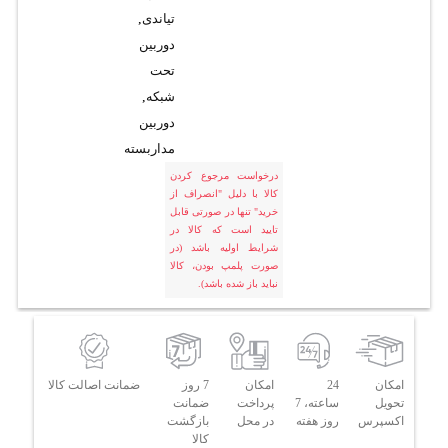
تیاندی
,
دوربین
تحت
شبکه
,
دوربین
مداربسته
درخواست مرجوع کردن
کالا با دلیل "انصراف از
خرید" تنها در صورتی قابل
تایید است که کالا در
شرایط اولیه باشد (در
صورت پلمپ بودن، کالا
نباید باز شده باشد).
امکان
24
امکان
7 روز
ضمانت اصالت کالا
تحویل
ساعته، 7
پرداخت
ضمانت
اکسپرس
روز هفته
در محل
بازگشت
کالا