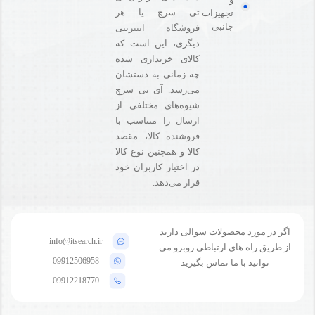
تی سرچ یا هر
تجهیزات
جانبی
فروشگاه‌ اینترنتی
دیگری، این است که
کالای خریداری شده
چه زمانی به دستشان
می‌رسد. آی تی سرچ
شیوه‌های مختلفی از
ارسال را متناسب با
فروشنده کالا،‌ مقصد
کالا و همچنین نوع کالا
در اختیار کاربران خود
قرار می‌دهد.
اگر در مورد محصولات سوالی دارید
info@itsearch.ir
از طریق راه های ارتباطی روبرو می
09912506958
توانید با ما تماس بگیرید
09912218770