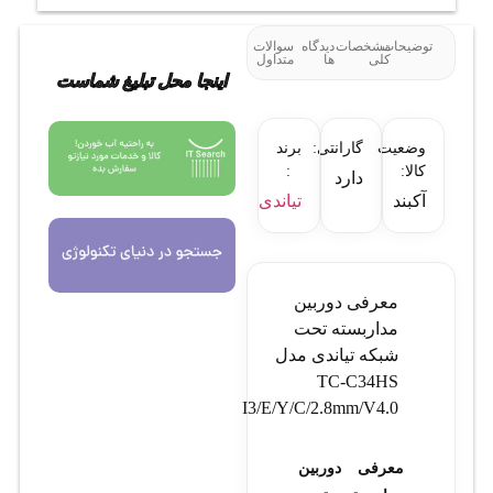
توضیحات
مشخصات
دیدگاه
سوالات
کلی
ها
متداول
اینجا محل تبلیغ شماست
وضعیت
گارانتی:
برند
کالا:
:
دارد
آکبند
تیاندی
معرفی دوربین
مداربسته تحت
شبکه تیاندی مدل
TC-C34HS
I3/E/Y/C/2.8mm/V4.0
معرفی دوربین