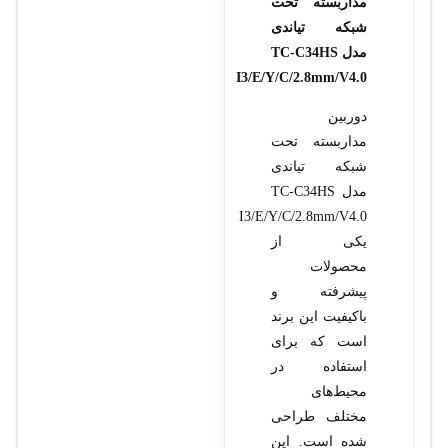
مداربسته تحت
شبکه تیاندی
مدل TC-C34HS
I3/E/Y/C/2.8mm/V4.0
دوربین
مداربسته تحت
شبکه تیاندی
مدل TC-C34HS
I3/E/Y/C/2.8mm/V4.0
یکی از
محصولات
پیشرفته و
باکیفیت این برند
است که برای
استفاده در
محیط‌های
مختلف طراحی
شده است. این