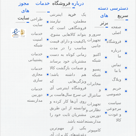
درباره
فروشگاه
خدمات
مجوز
دسترسی
دسته
های
یک
خرید
اینترنتی
سریع
های
سایت
طراحی
مطمئن، نیازمند
برتر
سایت
صفحه
فروشگاهی است که
اصلی
خدمات
سرور و
بتواند کالاهایی متنوع،
امنیت
تجهیزات
باکیفیت و دارای قیمت
فروشگاه
شبکه
جانبی
مناسب را در مدت
درباره
خدمات
اکتیو
زمانی کوتاه به دست
ما
پشتیبانی
شبکه
مشتریان خود برساند
تماس
و ضمانت بازگشت کالا
خدمات
پسیو
با ما
مجازی
هم داشته باشد؛
شبکه
وبلاگ
سازی
ویژگی‌هایی که
مخابرات
فروشگاه اینترنتی آی
حریم
خدمات
و
خصوصی
دوربین
تی سرچ سال‌هاست بر
سانترال
مداربسته
روی آن‌ها کار کرده و
سیاست
تجهیزات
توانسته از این طریق
مرجوعی
نظارتی و
و عودت
مشتریان ثابت خود را
دوربین
کالا
مداربسته
داشته باشد.
یکی از مهم‌ترین
کامپیوتر
دغدغه‌های کاربران آی
و