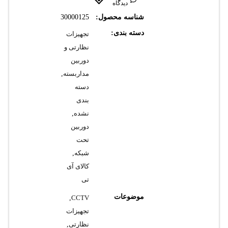
دیدگاه
شناسه محصول:
30000125
دسته بندی:
تجهیزات
نظارتی و
دوربین
مداربسته
,
دسته
بندی
نشده
,
دوربین
تحت
شبکه
,
کالای آی
تی
موضوعات
,
CCTV
تجهیزات
نظارتی
,