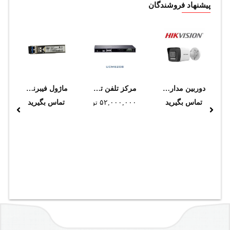
پیشنهاد فروشندگان
دوربین مداربسته هایک ویژن مدل DS-2CD1023G2-LIU (2.8mm)
مرکز تلفن تحت شبکه گرنداستریم UCM6208 (استوک)
ماژول فيبرنوري سيسکو مدل GLC-LH-SMD
تماس بگیرید
۵۲,۰۰۰,۰۰۰
تومان
تماس بگیرید