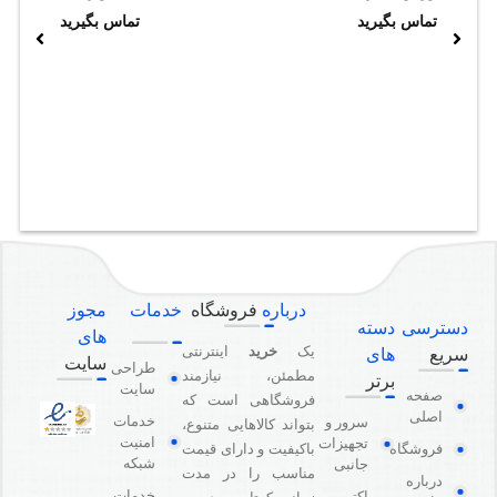
تماس بگیرید
تماس بگیرید
درباره
فروشگاه
خدمات
مجوز
دسترسی
دسته
های
یک
خرید
اینترنتی
سریع
های
سایت
طراحی
مطمئن، نیازمند
برتر
سایت
صفحه
فروشگاهی است که
اصلی
خدمات
سرور و
بتواند کالاهایی متنوع،
امنیت
تجهیزات
باکیفیت و دارای قیمت
فروشگاه
شبکه
جانبی
مناسب را در مدت
درباره
خدمات
اکتیو