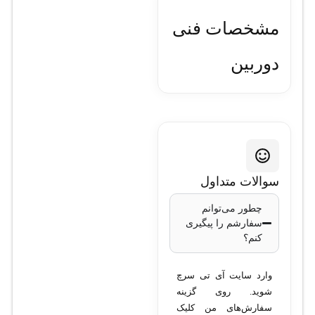
مشخصات فنی
دوربین
مداربسته تحت
شبکه تیاندی
مدل TC-
سوالات متداول
C32WP
چطور می‌توانم
سفارشم را پیگیری
I5W/E/Y/M/2.8mm/V4.2
کنم؟
وارد سایت آی تی سرچ
نوع دوربین
: تحت
شوید. روی گزینه
شبکه (IP)
سفارش‌های من کلیک