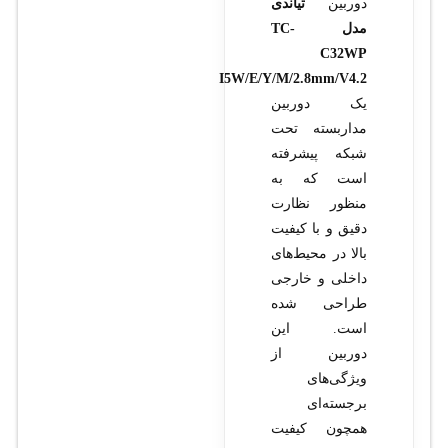
دوربین
تیاندی
مدل TC-
C32WP
I5W/E/Y/M/2.8mm/V4.2
یک دوربین
مداربسته تحت
شبکه پیشرفته
است که به
منظور نظارت
دقیق و با کیفیت
بالا در محیط‌های
داخلی و خارجی
طراحی شده
است. این
دوربین از
ویژگی‌های
برجسته‌ای
همچون کیفیت