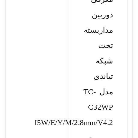
دوربین
مداربسته
تحت
شبکه
تیاندی
مدل TC-
C32WP
I5W/E/Y/M/2.8mm/V4.2