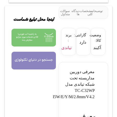
توضیحات
مشخصات
دیدگاه
سوالات
کلی
ها
متداول
اینجا محل تبلیغ شماست
وضعیت
گارانتی:
برند
کالا:
:
دارد
آکبند
تیاندی
معرفی دوربین
مداربسته تحت
شبکه تیاندی مدل
TC-C32WP
I5W/E/Y/M/2.8mm/V4.2
معرفی