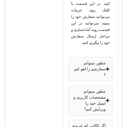
کیفیت تصویر
: 4
کنید. در این قسمت با
مگاپیکسل
کلیک روی جزییات
می‌توانید سفارش خود را
لنز
: ثابت 2.8
ببینید. می‌توانید در این
میلی‌متر با زاویه دید
قسمت روند آماده‌سازی و
حدود 115 درجه
مراحل ارسال سفارش
قابلیت دید در شب
:
خود را پیگیری کنید.
بله، تا برد 30 متر با
نور مادون قرمز
چطور میتوانم
استاندارد مقاومتی
:
سفارشم را لغو کنم
IP67 (مقاوم در
؟
برابر آب و گرد و
غبار)
چطور میتوانم
فشرده‌سازی ویدئو
:
مشخصات کاربری و
ایمیل خود را
H.265 برای کاهش
ویرایش کنم؟
حجم فایل‌ها
قابلیت‌های هوش
اگر کالایی که خریدم