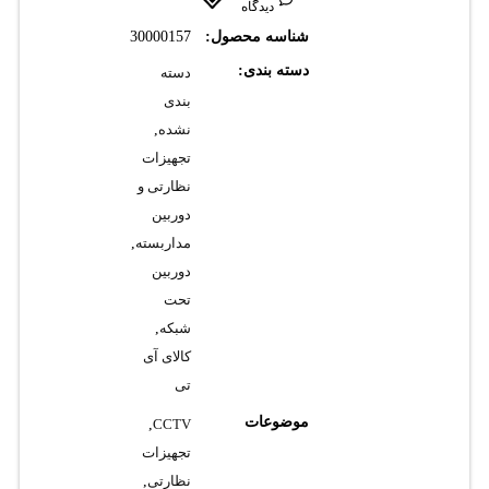
دیدگاه
شناسه محصول:
30000157
دسته بندی:
دسته
بندی
نشده
,
تجهیزات
نظارتی و
دوربین
مداربسته
,
دوربین
تحت
شبکه
,
کالای آی
تی
موضوعات
,
CCTV
تجهیزات
نظارتی
,