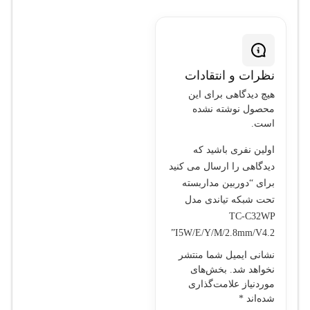
پشتیبانی از PoE و هوش
مصنوعی، انتخابی کارآمد و
مقرون به صرفه برای
پروژه‌های نظارتی شما به
نظرات و انتقادات
شمار می‌آید.
هیچ دیدگاهی برای این
محصول نوشته نشده
است.
اولین نفری باشید که
دیدگاهی را ارسال می کنید
برای “دوربین مداربسته
تحت شبکه تیاندی مدل
TC-C32WP
I5W/E/Y/M/2.8mm/V4.2”
نشانی ایمیل شما منتشر
نخواهد شد.
بخش‌های
موردنیاز علامت‌گذاری
شده‌اند
*