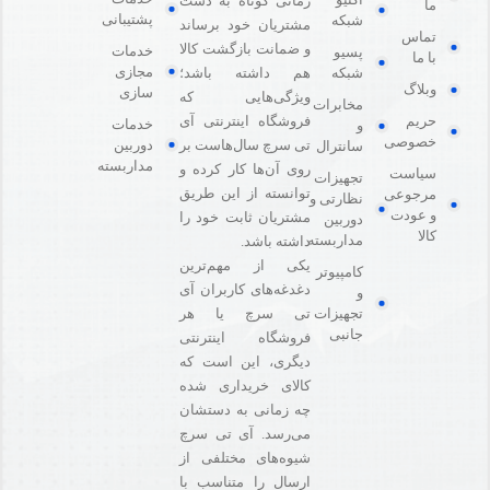
زمانی کوتاه به دست
ما
پشتیبانی
شبکه
مشتریان خود برساند
تماس
و ضمانت بازگشت کالا
خدمات
پسیو
با ما
مجازی
هم داشته باشد؛
شبکه
وبلاگ
سازی
ویژگی‌هایی که
مخابرات
فروشگاه اینترنتی آی
حریم
خدمات
و
خصوصی
دوربین
تی سرچ سال‌هاست بر
سانترال
مداربسته
روی آن‌ها کار کرده و
سیاست
تجهیزات
توانسته از این طریق
مرجوعی
نظارتی و
و عودت
مشتریان ثابت خود را
دوربین
کالا
مداربسته
داشته باشد.
یکی از مهم‌ترین
کامپیوتر
دغدغه‌های کاربران آی
و
تی سرچ یا هر
تجهیزات
جانبی
فروشگاه‌ اینترنتی
دیگری، این است که
کالای خریداری شده
چه زمانی به دستشان
می‌رسد. آی تی سرچ
شیوه‌های مختلفی از
ارسال را متناسب با