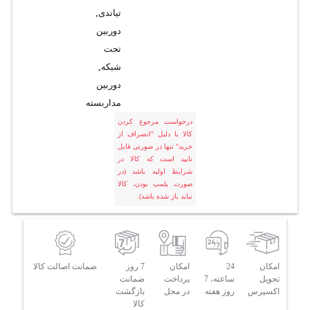
تیاندی
,
دوربین
تحت
شبکه
,
دوربین
مداربسته
درخواست مرجوع کردن
کالا با دلیل "انصراف از
خرید" تنها در صورتی قابل
تایید است که کالا در
شرایط اولیه باشد (در
صورت پلمپ بودن، کالا
نباید باز شده باشد).
امکان
24
امکان
7 روز
ضمانت اصالت کالا
تحویل
ساعته، 7
پرداخت
ضمانت
اکسپرس
روز هفته
در محل
بازگشت
کالا