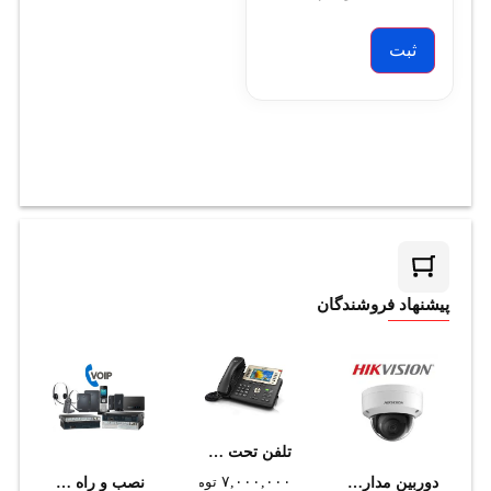
پیشنهاد فروشندگان
تلفن تحت شبکه یالینک مدل T29G (استوک)
۷,۰۰۰,۰۰۰
تومان
دوربین مداربسته هایک ویژن مدل DS-2CD2185FWD-I
نصب و راه اندازی سانترال تحت شبکه