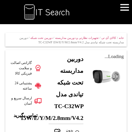
خانه
/
کالای آی تی
/
تجهیزات نظارتی و دوربین مداربسته
/
دوربین تحت شبکه
/ دوربین
مداربسته تحت شبکه تیاندی مدل TC-C32WP I5W/E/Y/M/2.8mm/V4.2
Loading...
دوربین
گارانتی اصالت
و سلامت
مداربسته
فیزیکی کالا
تحت شبکه
پشتیبانی 24
ساعته
تیاندی مدل
ارسال سریع و
آسان
TC-C32WP
تماس بگیرید
I5W/E/Y/M/2.8mm/V4.2
بدون