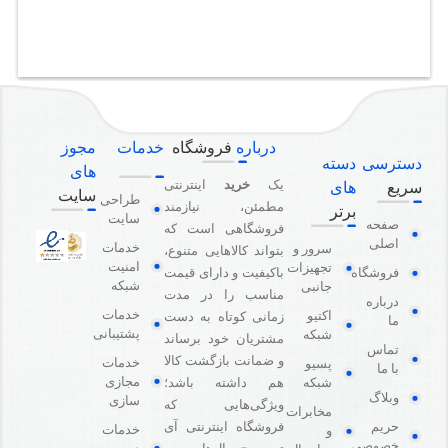
درباره
فروشگاه
خدمات
مجوز
دسترسی
دسته
های
یک
خرید
اینترنتی
سریع
های
سایت
طراحی
مطمئن، نیازمند
برتر
سایت
صفحه
فروشگاهی است که
اصلی
خدمات
سرور و
بتواند کالاهایی متنوع،
امنیت
تجهیزات
باکیفیت و دارای قیمت
فروشگاه
شبکه
جانبی
مناسب را در مدت
درباره
خدمات
اکتیو
زمانی کوتاه به دست
ما
پشتیبانی
شبکه
مشتریان خود برساند
تماس
و ضمانت بازگشت کالا
خدمات
پسیو
با ما
مجازی
هم داشته باشد؛
شبکه
وبلاگ
سازی
ویژگی‌هایی که
مخابرات
فروشگاه اینترنتی آی
حریم
خدمات
و
خصوصی