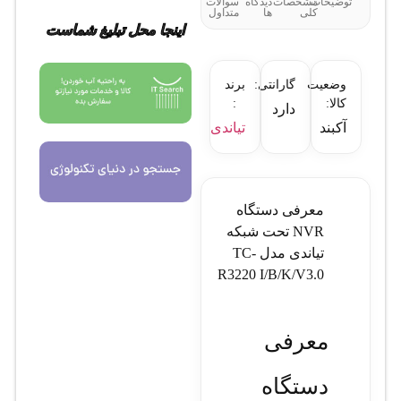
توضیحات
مشخصات
دیدگاه
سوالات
کلی
ها
متداول
اینجا محل تبلیغ شماست
وضعیت
گارانتی:
برند
کالا:
:
دارد
آکبند
تیاندی
معرفی دستگاه
NVR تحت شبکه
تیاندی مدل TC-
R3220 I/B/K/V3.0
معرفی
دستگاه