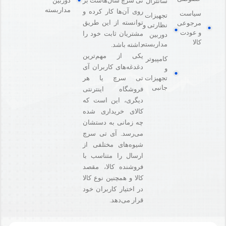
دوربین
تی سرچ سال‌هاست بر
سانترال
مداربسته
روی آن‌ها کار کرده و
سیاست
تجهیزات
توانسته از این طریق
مرجوعی
نظارتی و
و عودت
مشتریان ثابت خود را
دوربین
کالا
مداربسته
داشته باشد.
یکی از مهم‌ترین
کامپیوتر
دغدغه‌های کاربران آی
و
تی سرچ یا هر
تجهیزات
جانبی
فروشگاه‌ اینترنتی
دیگری، این است که
کالای خریداری شده
چه زمانی به دستشان
می‌رسد. آی تی سرچ
شیوه‌های مختلفی از
ارسال را متناسب با
فروشنده کالا،‌ مقصد
کالا و همچنین نوع کالا
در اختیار کاربران خود
قرار می‌دهد.