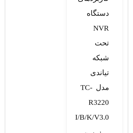
دستگاه
NVR
تحت
شبکه
تیاندی
مدل TC-
R3220
I/B/K/V3.0