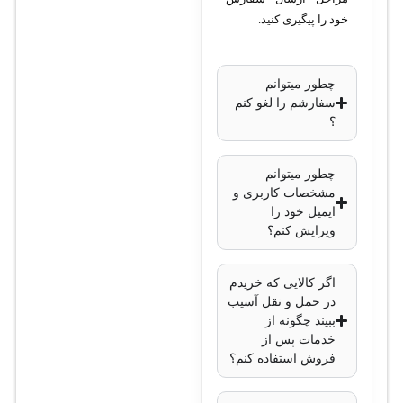
تحت شبکه • خروجی
خود را پیگیری کنید.
ویدئو: HDMI و VGA •
پورت شبکه: 1 پورت
چطور میتوانم
گیگابیتی • قابلیت‌های
سفارشم را لغو کنم
هوشمند: تشخیص حرکت،
؟
عبور از خط، شمارش
افراد • پروتکل‌ها: ONVIF •
چطور میتوانم
مشخصات کاربری و
ولتاژ کاری: 220 ولت AC •
ایمیل خود را
ابعاد: 440×390×70
ویرایش کنم؟
میلی‌متر • وزن: 4.8
کیلوگرم
اگر کالایی که خریدم
در حمل و نقل آسیب
ببیند چگونه از
خدمات پس از
فروش استفاده کنم؟