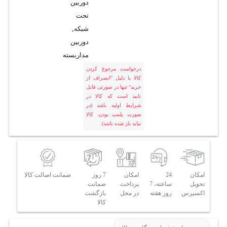
دوربین
تحت
شبکه
,
دوربین
مداربسته
درخواست مرجوع کردن
کالا با دلیل "انصراف از
خرید" تنها در صورتی قابل
تایید است که کالا در
شرایط اولیه باشد (در
صورت پلمپ بودن، کالا
نباید باز شده باشد).
امکان
24
امکان
7 روز
ضمانت اصالت کالا
تحویل
ساعته، 7
پرداخت
ضمانت
اکسپرس
روز هفته
در محل
بازگشت
کالا