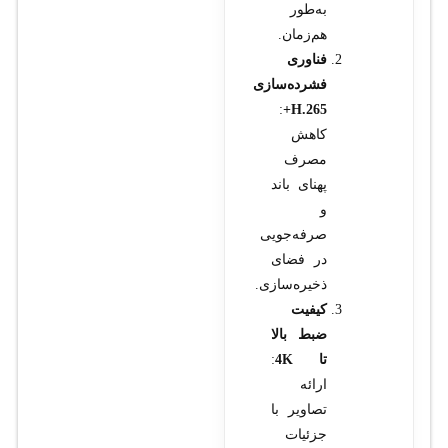
به‌طور
هم‌زمان.
فناوری
فشرده‌سازی
:
H.265+
کاهش
مصرف
پهنای باند
و
صرفه‌جویی
در فضای
ذخیره‌سازی.
کیفیت
ضبط بالا
تا 4K
:
ارائه
تصاویر با
جزئیات