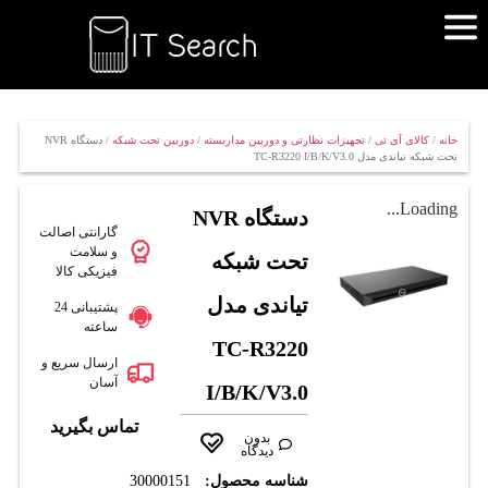
خانه
/
کالای آی تی
/
تجهیزات نظارتی و دوربین مداربسته
/
دوربین تحت شبکه
/ دستگاه NVR
تحت شبکه تیاندی مدل TC-R3220 I/B/K/V3.0
Loading...
دستگاه NVR
گارانتی اصالت
و سلامت
تحت شبکه
فیزیکی کالا
تیاندی مدل
پشتیبانی 24
ساعته
TC-R3220
ارسال سریع و
آسان
I/B/K/V3.0
تماس بگیرید
بدون
دیدگاه
شناسه محصول:
30000151