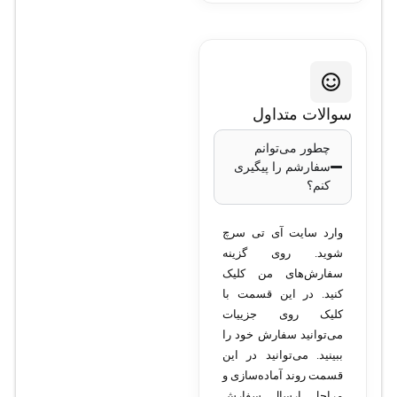
تحت شبکه
تیاندی مدل
TC-R3220
سوالات متداول
I/B/K/V3.0
چطور می‌توانم
سفارشم را پیگیری
کنم؟
• مدل: TC-R3220
I/B/K/V3.0 • تعداد کانال:
وارد سایت آی تی سرچ
20 کانال • رزولوشن ضبط:
شوید. روی گزینه
تا 4K • فشرده‌سازی:
سفارش‌های من کلیک
H.265+ / H.265 / H.264 •
کنید. در این قسمت با
کلیک روی جزییات
تعداد هارد دیسک: پشتیبانی
می‌توانید سفارش خود را
از 4 هارد دیسک با ظرفیت
ببینید. می‌توانید در این
هرکدام تا 10 ترابایت •
قسمت روند آماده‌سازی و
ورودی ویدئو: 20 کانال
مراحل ارسال سفارش