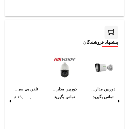
پیشنهاد فروشندگان
دوربین مداربسته تحت شبکه تیاندی مدل TC-C321N I3/E/Y/2.8mm
دوربین مداربسته هایک ویژن مدل DS-2DE4225IW-DE-T5
تلفن بی سیم تحت شبکه گرنداستریم مدل WP822
تماس بگیرید
تماس بگیرید
۱۹,۰۰۰,۰۰۰
تومان