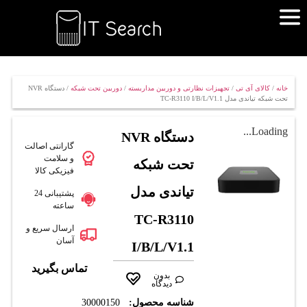
خانه
/
کالای آی تی
/
تجهیزات نظارتی و دوربین مداربسته
/
دوربین تحت شبکه
/ دستگاه NVR
تحت شبکه تیاندی مدل TC-R3110 I/B/L/V1.1
Loading...
دستگاه NVR
گارانتی اصالت
و سلامت
تحت شبکه
فیزیکی کالا
تیاندی مدل
پشتیبانی 24
ساعته
TC-R3110
ارسال سریع و
آسان
I/B/L/V1.1
تماس بگیرید
بدون
دیدگاه
شناسه محصول:
30000150