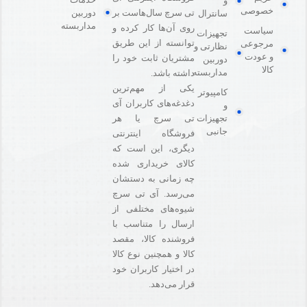
و
خصوصی
دوربین
تی سرچ سال‌هاست بر
سانترال
مداربسته
روی آن‌ها کار کرده و
سیاست
تجهیزات
توانسته از این طریق
مرجوعی
نظارتی و
و عودت
مشتریان ثابت خود را
دوربین
کالا
مداربسته
داشته باشد.
یکی از مهم‌ترین
کامپیوتر
دغدغه‌های کاربران آی
و
تی سرچ یا هر
تجهیزات
جانبی
فروشگاه‌ اینترنتی
دیگری، این است که
کالای خریداری شده
چه زمانی به دستشان
می‌رسد. آی تی سرچ
شیوه‌های مختلفی از
ارسال را متناسب با
فروشنده کالا،‌ مقصد
کالا و همچنین نوع کالا
در اختیار کاربران خود
قرار می‌دهد.