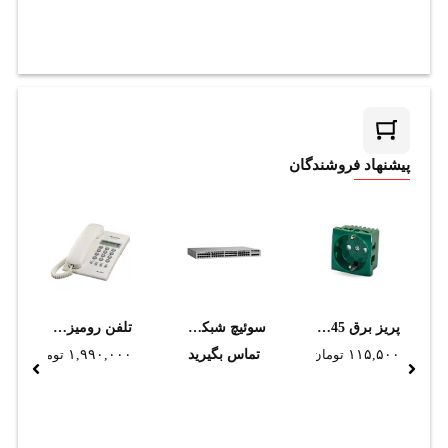
پیشنهاد فروشندگان
پريز برق 45.45 سبز دانوب
سوئیچ شبکه سیسکو 48 پورت C9200L-48T-4X-E
تلفن رومیزی پاناسونیک مدل KX-T7703X (استوک)
۱۱۵,۵۰۰
تومان
تماس بگیرید
۱,۹۹۰,۰۰۰
تومان