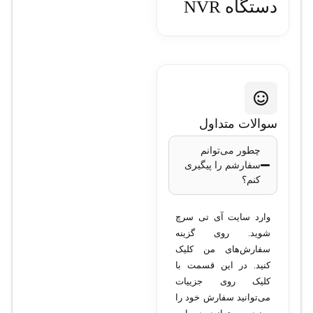
دستگاه NVR
تحت شبکه
تیاندی مدل
TC-R3110
سوالات متداول
I/B/L/V1.1
چطور می‌توانم
سفارشم را پیگیری
کنم؟
• مدل: TC-R3110
I/B/L/V1.1 • تعداد کانال:
وارد سایت آی تی سرچ
10 کانال • رزولوشن ضبط:
شوید. روی گزینه
تا 4K • فشرده‌سازی:
سفارش‌های من کلیک
H.265+ / H.265 / H.264 •
کنید. در این قسمت با
کلیک روی جزییات
تعداد هارد دیسک: 1 هارد
می‌توانید سفارش خود را
دیسک با ظرفیت حداکثر 10