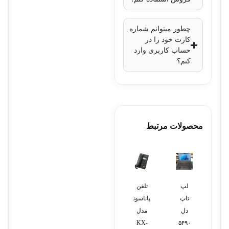
چطور میتوانم شماره
کارت خود را در
حساب کاربری وارد
کنم؟
محصولات مرتبط
لپ
تلفن
تلفن
لپ
کارت
تاپ
پاناسونیک
سانترال
تاپ اچ
آنالوگ
دل
مدل
پاناسونیک
پی
سانترال
۵۴۹۰
KX-
مدل
15s-
00