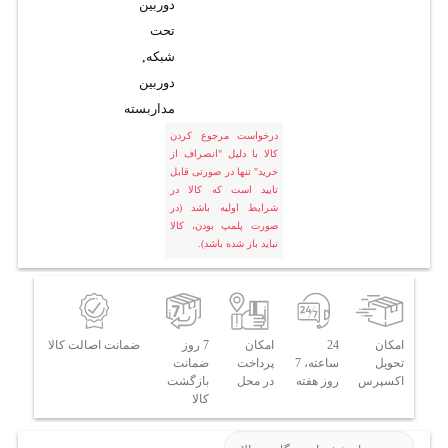
دوربین
تحت
شبکه
,
دوربین
مداربسته
درخواست مرجوع کردن
کالا با دلیل "انصراف از
خرید" تنها در صورتی قابل
تایید است که کالا در
شرایط اولیه باشد (در
صورت پلمپ بودن، کالا
نباید باز شده باشد).
امکان
24
امکان
7 روز
ضمانت اصالت کالا
تحویل
ساعته، 7
پرداخت
ضمانت
اکسپرس
روز هفته
در محل
بازگشت
کالا