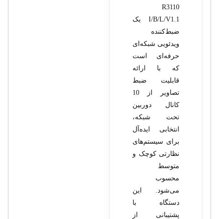
R3110
I/B/L/V1.1 یک
ضبط‌کننده
ویدئویی شبکه‌ای
حرفه‌ای است
که با ارائه
قابلیت ضبط
تصاویر از 10
کانال دوربین
تحت شبکه،
انتخابی ایده‌آل
برای سیستم‌های
نظارتی کوچک و
متوسط
محسوب
می‌شود. این
دستگاه با
پشتیبانی از