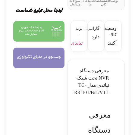
توضیحات
مشخصات
دیدگاه
سوالات
کلی
ها
متداول
اینجا محل تبلیغ شماست
وضعیت
گارانتی:
برند
کالا:
:
دارد
آکبند
تیاندی
معرفی دستگاه
NVR تحت شبکه
تیاندی مدل TC-
R3110 I/B/L/V1.1
معرفی
دستگاه