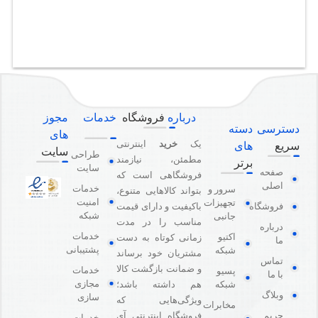
درباره
فروشگاه
خدمات
مجوز
دسترسی
دسته
های
یک
خرید
اینترنتی
سریع
های
سایت
طراحی
مطمئن، نیازمند
برتر
سایت
صفحه
فروشگاهی است که
اصلی
خدمات
سرور و
بتواند کالاهایی متنوع،
امنیت
تجهیزات
باکیفیت و دارای قیمت
فروشگاه
شبکه
جانبی
مناسب را در مدت
درباره
خدمات
اکتیو
زمانی کوتاه به دست
ما
پشتیبانی
شبکه
مشتریان خود برساند
تماس
و ضمانت بازگشت کالا
خدمات
پسیو
با ما
مجازی
هم داشته باشد؛
شبکه
وبلاگ
سازی
ویژگی‌هایی که
مخابرات
فروشگاه اینترنتی آی
حریم
خدمات