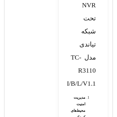
NVR
تحت
شبکه
تیاندی
مدل TC-
R3110
I/B/L/V1.1
مدیریت
امنیت
محیط‌های