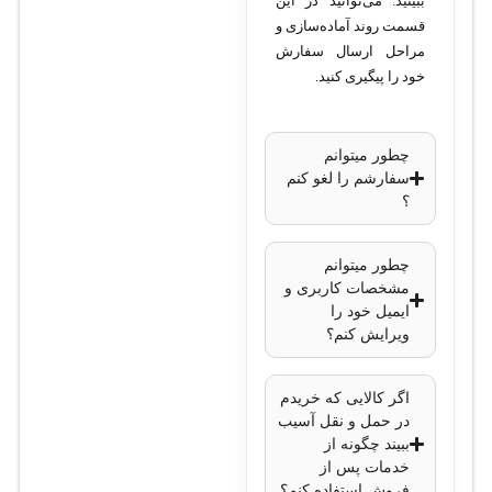
ببینید. می‌توانید در این
ترابایت • ورودی ویدئو: 10
قسمت روند آماده‌سازی و
کانال تحت شبکه • خروجی
مراحل ارسال سفارش
ویدئو: HDMI و VGA •
خود را پیگیری کنید.
پورت شبکه: 1 پورت
گیگابیتی • قابلیت‌های
چطور میتوانم
هوشمند: تشخیص حرکت،
سفارشم را لغو کنم
عبور از خط • پروتکل‌ها:
؟
ONVIF • ولتاژ کاری: 220
ولت AC • ابعاد:
چطور میتوانم
مشخصات کاربری و
300×240×50 میلی‌متر •
ایمیل خود را
وزن: 2.2 کیلوگرم
ویرایش کنم؟
اگر کالایی که خریدم
در حمل و نقل آسیب
ببیند چگونه از
خدمات پس از
فروش استفاده کنم؟