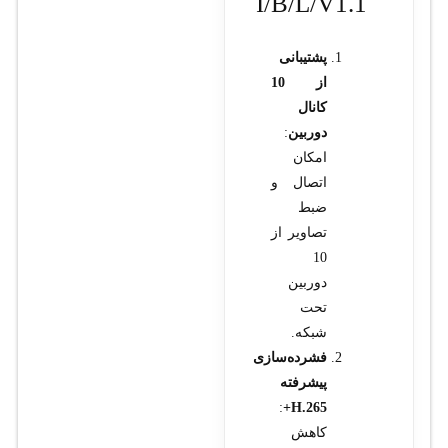
I/B/L/V1.1
پشتیبانی
از 10
کانال
دوربین
:
امکان
اتصال و
ضبط
تصاویر از
10
دوربین
تحت
شبکه.
فشرده‌سازی
پیشرفته
:
H.265+
کاهش