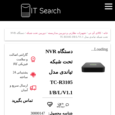
خانه
/
کالای آی تی
/
تجهیزات نظارتی و دوربین مداربسته
/
دوربین تحت شبکه
/ دستگاه NVR
تحت شبکه تیاندی مدل TC-R3105 I/B/L/V1.1
Loading...
دستگاه NVR
گارانتی اصالت
و سلامت
تحت شبکه
فیزیکی کالا
تیاندی مدل
پشتیبانی 24
ساعته
TC-R3105
ارسال سریع و
آسان
I/B/L/V1.1
تماس بگیرید
بدون
دیدگاه
شناسه محصول:
30000147