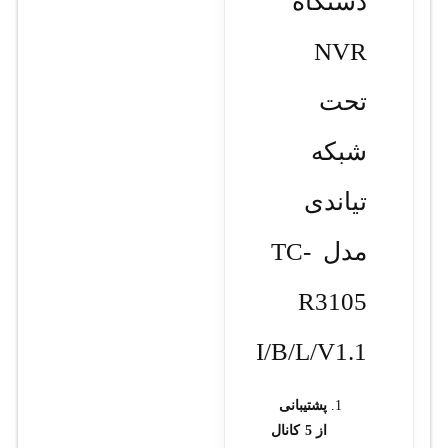
دستگاه
NVR
تحت
شبکه
تیاندی
مدل TC-
R3105
I/B/L/V1.1
پشتیبانی
از 5 کانال