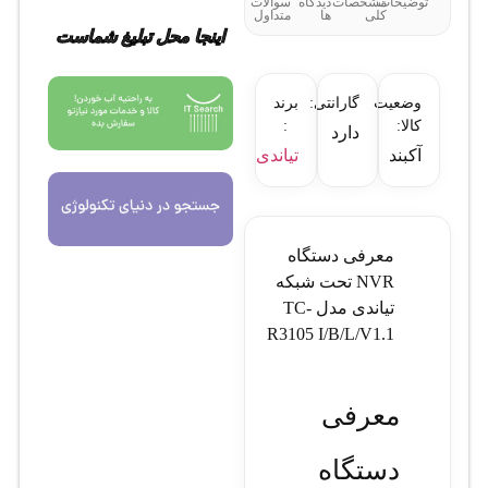
توضیحات
مشخصات
دیدگاه
سوالات
کلی
ها
متداول
اینجا محل تبلیغ شماست
وضعیت
گارانتی:
برند
کالا:
:
دارد
آکبند
تیاندی
معرفی دستگاه
NVR تحت شبکه
تیاندی مدل TC-
R3105 I/B/L/V1.1
معرفی
دستگاه