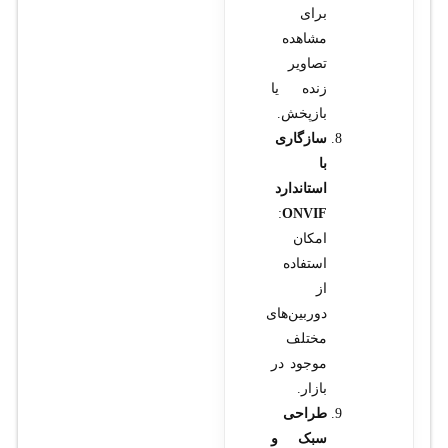
برای
مشاهده
تصاویر
زنده یا
بازپخش.
سازگاری
با
استاندارد
:
ONVIF
امکان
استفاده
از
دوربین‌های
مختلف
موجود در
بازار.
طراحی
سبک و