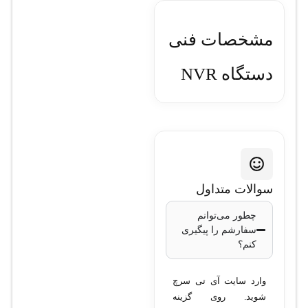
مشخصات فنی
دستگاه NVR
تحت شبکه
تیاندی مدل
TC-R3105
سوالات متداول
I/B/L/V1.1
چطور می‌توانم
سفارشم را پیگیری
کنم؟
• مدل: TC-R3105
I/B/L/V1.1 • تعداد کانال: 5
وارد سایت آی تی سرچ
کانال • رزولوشن ضبط: تا
شوید. روی گزینه
1080p • فشرده‌سازی: