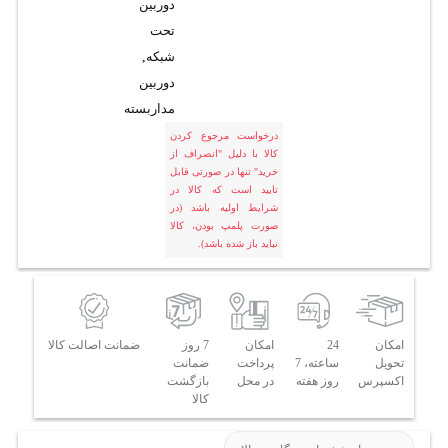
دوربین
تحت
شبکه
,
دوربین
مداربسته
درخواست مرجوع کردن
کالا با دلیل "انصراف از
خرید" تنها در صورتی قابل
تایید است که کالا در
شرایط اولیه باشد (در
صورت پلمپ بودن، کالا
نباید باز شده باشد).
امکان
24
امکان
7 روز
ضمانت اصالت کالا
تحویل
ساعته، 7
پرداخت
ضمانت
اکسپرس
روز هفته
در محل
بازگشت
کالا