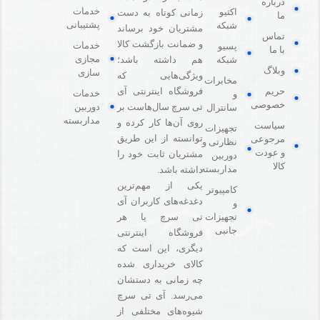
درباره
خدمات
اکتیو
زمانی کوتاه به دست
ما
پشتیبانی
شبکه
مشتریان خود برساند
تماس
و ضمانت بازگشت کالا
خدمات
پسیو
با ما
مجازی
هم داشته باشد؛
شبکه
وبلاگ
سازی
ویژگی‌هایی که
مخابرات
فروشگاه اینترنتی آی
حریم
خدمات
و
خصوصی
دوربین
تی سرچ سال‌هاست بر
سانترال
مداربسته
روی آن‌ها کار کرده و
سیاست
تجهیزات
توانسته از این طریق
مرجوعی
نظارتی و
و عودت
مشتریان ثابت خود را
دوربین
کالا
مداربسته
داشته باشد.
یکی از مهم‌ترین
کامپیوتر
دغدغه‌های کاربران آی
و
تی سرچ یا هر
تجهیزات
جانبی
فروشگاه‌ اینترنتی
دیگری، این است که
کالای خریداری شده
چه زمانی به دستشان
می‌رسد. آی تی سرچ
شیوه‌های مختلفی از