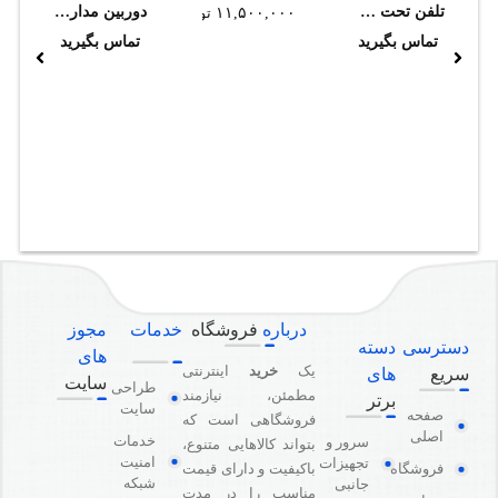
تلفن تحت شبکه گرنداستریم مدل GXP1625 (استوک)
دوربین مداربسته تحت شبکه تیاندی مدل TC-C32WP I5/E/Y/2.8mm/V4.0
۱۱,۵۰۰,۰۰۰
تومان
تماس بگیرید
تماس بگیرید
درباره
فروشگاه
خدمات
مجوز
دسترسی
دسته
های
یک
خرید
اینترنتی
سریع
های
سایت
طراحی
مطمئن، نیازمند
برتر
سایت
صفحه
فروشگاهی است که
اصلی
خدمات
سرور و
بتواند کالاهایی متنوع،
امنیت
تجهیزات
باکیفیت و دارای قیمت
فروشگاه
شبکه
جانبی
مناسب را در مدت