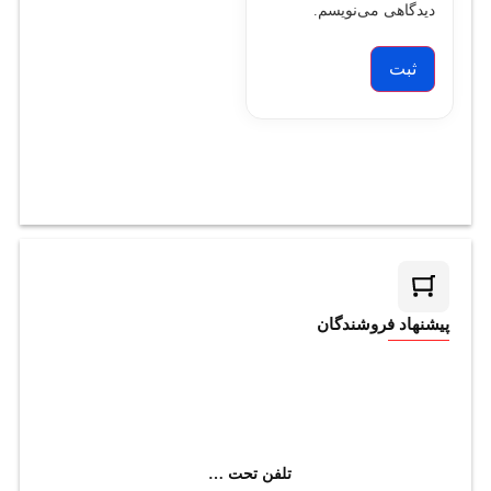
دیدگاهی می‌نویسم.
پیشنهاد فروشندگان
تلفن تحت شبکه یالینک مدل T53W (استوک)