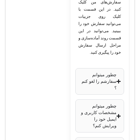
سفارش‌های من کلیک
H.265 / H.264 • تعداد هارد
کنید. در این قسمت با
کلیک روی جزییات
دیسک: 1 عدد با ظرفیت
می‌توانید سفارش خود را
حداکثر 6 ترابایت • ورودی
ببینید. می‌توانید در این
ویدئو: 5 کانال تحت شبکه •
قسمت روند آماده‌سازی و
خروجی ویدئو: HDMI و
مراحل ارسال سفارش
VGA • پورت شبکه: 1
خود را پیگیری کنید.
پورت 10/100 مگابیتی •
قابلیت هوشمند: تشخیص
چطور میتوانم
حرکت • پروتکل‌ها: ONVIF
سفارشم را لغو کنم
• ولتاژ کاری: 12 ولت DC •
؟
ابعاد: 260×220×45
میلی‌متر • وزن: 1.2
چطور میتوانم
مشخصات کاربری و
کیلوگرم
ایمیل خود را
ویرایش کنم؟