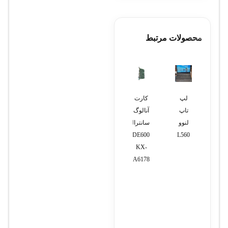
دور
: از طریق
نرم‌افزار iVMS-
4200 یا Hik-Connect
محصولات مرتبط
ابعاد
: 375×315×45
میلی‌متر
وزن
: حدود 3.5
کیلوگرم (بدون هارد
لپ
کارت
ضبط
دوربین
مادربرد
دیسک)
تاپ
آنالوگ
کننده
مداربسته
ایسوس
دستگاه
IDS-7216HQHI-
لنوو
سانترال
ویدئویی
بولت
مدل
M2/S
با ویژگی‌های
L560
TDE600مدل
دوربین
2
PRIME
پیشرفته‌ای همچون
KX-
مداربسته
مگاپیکسل
Z390-
TDA6178
هشت
مدل
P
پشتیبانی از تصاویر با
کانال
CBM238536-
کیفیت 4K، فشرده‌سازی
K2012A
1080
H.265+، و قابلیت‌های
Full
هوش مصنوعی، یکی از
HD
بهترین انتخاب‌ها برای
5M