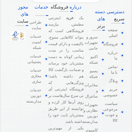
درباره
فروشگاه
خدمات
مجوز
دسترسی
دسته
های
یک
خرید
اینترنتی
سریع
های
سایت
طراحی
مطمئن، نیازمند
برتر
سایت
صفحه
فروشگاهی است که
اصلی
خدمات
سرور و
بتواند کالاهایی متنوع،
امنیت
تجهیزات
باکیفیت و دارای قیمت
فروشگاه
شبکه
جانبی
مناسب را در مدت
درباره
خدمات
اکتیو
زمانی کوتاه به دست
ما
پشتیبانی
شبکه
مشتریان خود برساند
تماس
و ضمانت بازگشت کالا
خدمات
پسیو
با ما
مجازی
هم داشته باشد؛
شبکه
وبلاگ
سازی
ویژگی‌هایی که
مخابرات
فروشگاه اینترنتی آی
حریم
خدمات
و
خصوصی
دوربین
تی سرچ سال‌هاست بر
سانترال
مداربسته
روی آن‌ها کار کرده و
سیاست
تجهیزات
توانسته از این طریق
مرجوعی
نظارتی و
و عودت
مشتریان ثابت خود را
دوربین
کالا
مداربسته
داشته باشد.
یکی از مهم‌ترین
کامپیوتر