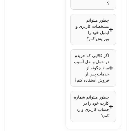
حداکثر 10 ترابایت
؟
برای هر هارد
پورت‌های شبکه
: 1
چطور میتوانم
مشخصات کاربری و
پورت اترنت
ایمیل خود را
10/100/1000
ویرایش کنم؟
پورت‌های USB
: 2
عدد USB 2.0 و 1
اگر کالایی که خریدم
عدد USB 3.0
در حمل و نقل آسیب
خروجی تصویر
:
ببیند چگونه از
خدمات پس از
HDMI (4K) و VGA
فروش استفاده کنم؟
پهنای باند ورودی
:
128 مگابیت بر ثانیه
چطور میتوانم شماره
پهنای باند خروجی
:
کارت خود را در
80 مگابیت بر ثانیه
حساب کاربری وارد
کنم؟
پشتیبانی از
دسترسی از راه