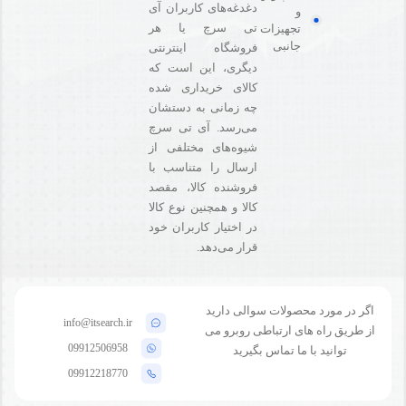
دغدغه‌های کاربران آی
و
تی سرچ یا هر
تجهیزات
جانبی
فروشگاه‌ اینترنتی
دیگری، این است که
کالای خریداری شده
چه زمانی به دستشان
می‌رسد. آی تی سرچ
شیوه‌های مختلفی از
ارسال را متناسب با
فروشنده کالا،‌ مقصد
کالا و همچنین نوع کالا
در اختیار کاربران خود
قرار می‌دهد.
اگر در مورد محصولات سوالی دارید
info@itsearch.ir
از طریق راه های ارتباطی روبرو می
09912506958
توانید با ما تماس بگیرید
09912218770