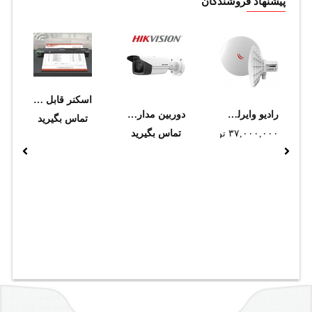
پیشنهاد فروشندگان
اسکنر قابل حمل اپسون ES-60W (استوک)
رادیو وایرلس میکروتیک مدل DynaDish5
دوربین مداربسته هایک ویژن مدل DS-2CD2347G2-L (2.8mm)
تماس بگیرید
۳۷,۰۰۰,۰۰۰
تومان
تماس بگیرید