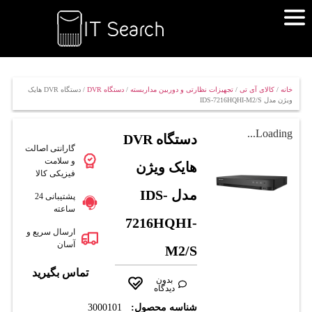
خانه
/
کالای آی تی
/
تجهیزات نظارتی و دوربین مداربسته
/
دستگاه DVR
/ دستگاه DVR هایک
ویژن مدل IDS-7216HQHI-M2/S
Loading...
دستگاه DVR
گارانتی اصالت
و سلامت
هایک ویژن
فیزیکی کالا
مدل IDS-
پشتیبانی 24
ساعته
7216HQHI-
ارسال سریع و
آسان
M2/S
تماس بگیرید
بدون
دیدگاه
شناسه محصول:
3000101