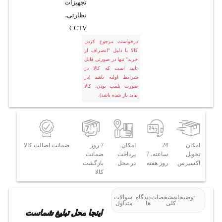
تجهیزات
نظارتی،
CCTV
درخواست مرجوع کردن
کالا با دلیل "انصراف از
خرید" تنها در صورتی قابل
تایید است که کالا در
شرایط اولیه باشد (در
صورت پلمپ بودن، کالا
نباید باز شده باشد).
امکان
24
امکان
7 روز
ضمانت اصالت کالا
تحویل
ساعته، 7
پرداخت
ضمانت
اکسپرس
روز هفته
در محل
بازگشت
کالا
توضیحات
مشخصات
دیدگاه
سوالات
کلی
ها
متداول
اینجا محل تبلیغ شماست