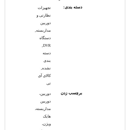
دسته بندی:
تجهیزات
نظارتی و
دوربین
مداربسته
,
دستگاه
,
DVR
دسته
بندی
نشده
,
کالای آی
تی
برچسب زدن
دوربین،
دوربین
مداربسته،
هایک
ویژن،