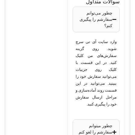
سوالات متداول
M2/S
چطور می‌توانم
سفارشم را پیگیری
کنم؟
تعداد کانال‌ها
: 16
کانال دوربین آنالوگ
وارد سایت آی تی سرچ
HD و تحت شبکه
شوید. روی گزینه
رزولوشن ضبط
:
سفارش‌های من کلیک
حداکثر 4K (8
کنید. در این قسمت با
کلیک روی جزییات
مگاپیکسل)
می‌توانید سفارش خود را
فناوری
ببینید. می‌توانید در این
فشرده‌سازی
:
قسمت روند آماده‌سازی و
H.265+, H.265,
مراحل ارسال سفارش
H.264+
خود را پیگیری کنید.
ظرفیت هارد دیسک
:
پشتیبانی از 2 هارد
چطور میتوانم
SATA با ظرفیت
سفارشم را لغو کنم