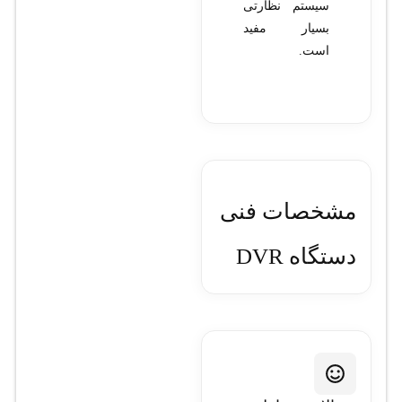
سیستم نظارتی
بسیار مفید
است.
مشخصات فنی
دستگاه DVR
هایک ویژن
مدل IDS-
7216HQHI-