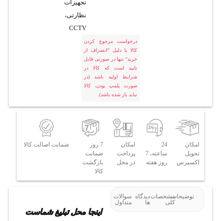
تجهیزات
نظارتی،
CCTV
درخواست مرجوع کردن
کالا با دلیل "انصراف از
خرید" تنها در صورتی قابل
تایید است که کالا در
شرایط اولیه باشد (در
صورت پلمپ بودن، کالا
نباید باز شده باشد).
امکان
24
امکان
7 روز
ضمانت اصالت کالا
تحویل
ساعته، 7
پرداخت
ضمانت
اکسپرس
روز هفته
در محل
بازگشت
کالا
توضیحات
مشخصات
دیدگاه
سوالات
کلی
ها
متداول
اینجا محل تبلیغ شماست