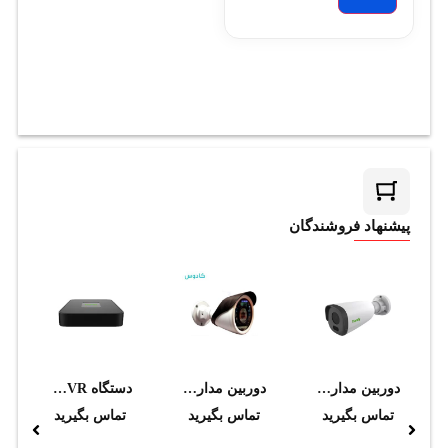
پیشنهاد فروشندگان
دوربین مداربسته تحت شبکه تیاندی مدل TC-C32GN I5/E/Y/C/2.8mm/V4.1
دوربین مداربسته بولت 2 مگاپیکسل مدل CBM238536-K2012A
دستگاه NVR تحت شبکه تیاندی مدل TC-R3105 I/B/L/S/Eu
تماس بگیرید
تماس بگیرید
تماس بگیرید