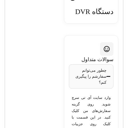
دستگاه DVR
هایک ویژن
مدل IDS-
7204HUHI-
سوالات متداول
M1/S
چطور می‌توانم
سفارشم را پیگیری
کنم؟
تعداد کانال‌ها
: 4
کانال آنالوگ + 4
وارد سایت آی تی سرچ
کانال IP (تا 8
شوید. روی گزینه
مگاپیکسل)
سفارش‌های من کلیک
کیفیت ضبط
:
کنید. در این قسمت با
کلیک روی جزییات
پشتیبانی از