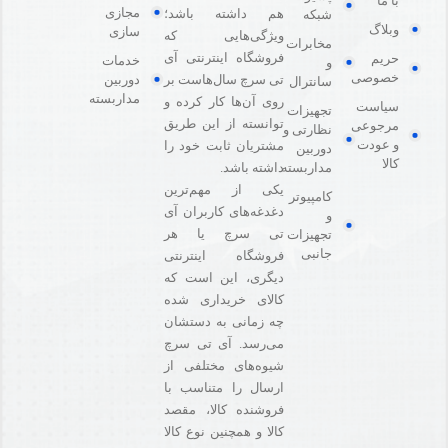
با ما
مجازی
هم داشته باشد؛
شبکه
وبلاگ
سازی
ویژگی‌هایی که
مخابرات
فروشگاه اینترنتی آی
حریم
خدمات
و
خصوصی
دوربین
تی سرچ سال‌هاست بر
سانترال
مداربسته
روی آن‌ها کار کرده و
سیاست
تجهیزات
توانسته از این طریق
مرجوعی
نظارتی و
و عودت
مشتریان ثابت خود را
دوربین
کالا
مداربسته
داشته باشد.
یکی از مهم‌ترین
کامپیوتر
دغدغه‌های کاربران آی
و
تی سرچ یا هر
تجهیزات
جانبی
فروشگاه‌ اینترنتی
دیگری، این است که
کالای خریداری شده
چه زمانی به دستشان
می‌رسد. آی تی سرچ
شیوه‌های مختلفی از
ارسال را متناسب با
فروشنده کالا،‌ مقصد
کالا و همچنین نوع کالا