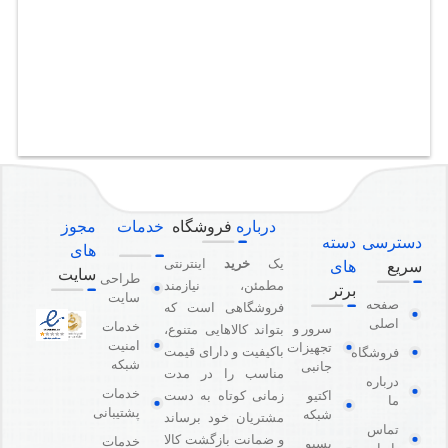
درباره
فروشگاه
خدمات
مجوز
دسترسی
دسته
های
یک
خرید
اینترنتی
سریع
های
سایت
طراحی
مطمئن، نیازمند
برتر
سایت
صفحه
فروشگاهی است که
اصلی
خدمات
سرور و
بتواند کالاهایی متنوع،
امنیت
تجهیزات
باکیفیت و دارای قیمت
فروشگاه
شبکه
جانبی
مناسب را در مدت
درباره
خدمات
اکتیو
زمانی کوتاه به دست
ما
پشتیبانی
شبکه
مشتریان خود برساند
تماس
و ضمانت بازگشت کالا
خدمات
پسیو