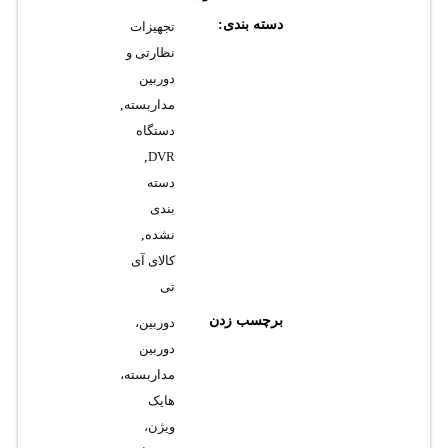
دسته بندی:
تجهیزات
نظارتی و
دوربین
مداربسته
,
دستگاه
,
DVR
دسته
بندی
نشده
,
کالای آی
تی
برچسب زدن
دوربین،
دوربین
مداربسته،
هایک
ویژن،