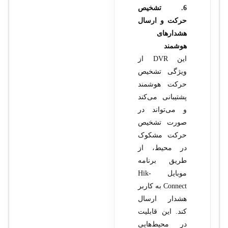
6. تشخیص
حرکت و ارسال
هشدارهای
هوشمند
این DVR از
ویژگی تشخیص
حرکت هوشمند
پشتیبانی می‌کند
و می‌تواند در
صورت تشخیص
حرکت مشکوک
در محیط، از
طریق برنامه
موبایل Hik-
Connect به کاربر
هشدار ارسال
کند. این قابلیت
در محیط‌هایی