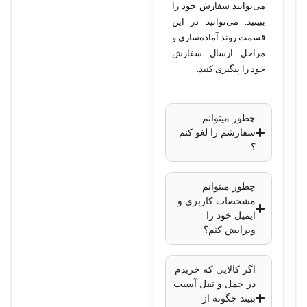
می‌توانید سفارش خود را
رزولوشن تا 4K
ببینید. می‌توانید در این
برای کانال‌های
قسمت روند آماده‌سازی و
HDTVI
مراحل ارسال سفارش
فناوری
خود را پیگیری کنید.
فشرده‌سازی ویدئو
:
H.265 Pro+, H.265,
چطور میتوانم
H.264+, H.264
سفارشم را لغو کنم
خروجی ویدئو
:
؟
HDMI (4K) و VGA
(1080p)
چطور میتوانم
مشخصات کاربری و
پشتیبانی از
ایمیل خود را
ویژگی‌های هوشمند
:
ویرایش کنم؟
تشخیص چهره و
تشخیص حرکت
اگر کالایی که خریدم
(AcuSense)
در حمل و نقل آسیب
ظرفیت هارد دیسک
:
ببیند چگونه از