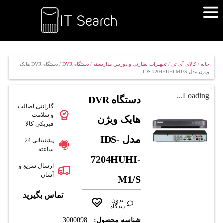
خانه
/
کالای آی تی
/
تجهیزات نظارتی و دوربین مداربسته
/
دستگاه DVR
/ دستگاه DVR هایک
ویژن مدل IDS-7204HUHI-M1/S
Loading...
دستگاه DVR
گارانتی اصالت
و سلامت
هایک ویژن
فیزیکی کالا
مدل IDS-
پشتیبانی 24
ساعته
7204HUHI-
ارسال سریع و
آسان
M1/S
تماس بگیرید
بدون
دیدگاه
شناسه محصول:
3000098