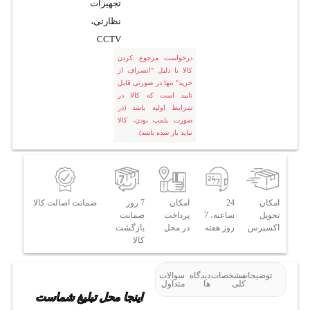
تجهیزات
نظارتی،
CCTV
درخواست مرجوع کردن
کالا با دلیل "انصراف از
خرید" تنها در صورتی قابل
تایید است که کالا در
شرایط اولیه باشد (در
صورت پلمپ بودن، کالا
نباید باز شده باشد).
امکان
24
امکان
7 روز
ضمانت اصالت کالا
تحویل
ساعته، 7
پرداخت
ضمانت
اکسپرس
روز هفته
در محل
بازگشت
کالا
توضیحات
مشخصات
دیدگاه
سوالات
کلی
ها
متداول
اینجا محل تبلیغ شماست