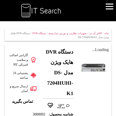
خانه
/
کالای آی تی
/
تجهیزات نظارتی و دوربین مداربسته
/
دستگاه DVR
/ دستگاه DVR هایک
ویژن مدل DS-7204HUHI-K1
Loading...
دستگاه DVR
گارانتی اصالت
و سلامت
هایک ویژن
فیزیکی کالا
مدل DS-
پشتیبانی 24
ساعته
7204HUHI-
ارسال سریع و
آسان
K1
تماس بگیرید
بدون
دیدگاه
شناسه محصول:
3000092