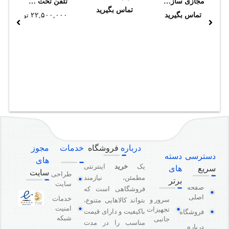
مجازی سازی سرور با VMware ESXi
تلفن تحت شبکه گرند استریم GXV3380 (استوک)
تماس بگیرید
تماس بگیرید
۲۲,۵۰۰,۰۰۰
تومان
درباره
فروشگاه
خدمات
مجوز
دسترسی
دسته
های
یک
خرید
اینترنتی
سریع
های
سایت
طراحی
مطمئن، نیازمند
برتر
سایت
صفحه
فروشگاهی است که
اصلی
خدمات
سرور و
بتواند کالاهایی متنوع،
امنیت
تجهیزات
باکیفیت و دارای قیمت
فروشگاه
شبکه
جانبی
مناسب را در مدت
درباره