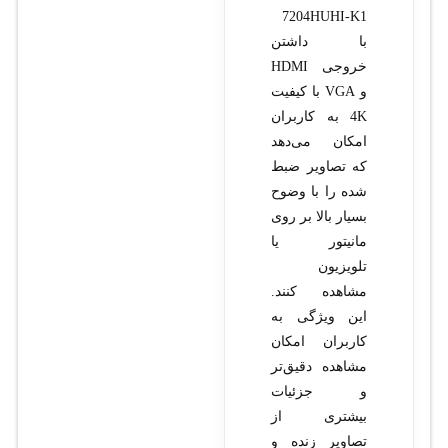
7204HUHI-K1
با داشتن
خروجی HDMI
و VGA با کیفیت
4K به کاربران
امکان می‌دهد
که تصاویر ضبط
شده را با وضوح
بسیار بالا بر روی
مانیتور یا
تلویزیون
مشاهده کنند.
این ویژگی به
کاربران امکان
مشاهده دقیق‌تر
و جزئیات
بیشتری از
تصاویر زنده و