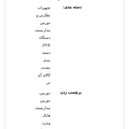
دسته بندی:
تجهیزات
نظارتی و
دوربین
مداربسته
,
دستگاه
,
DVR
دسته
بندی
نشده
,
کالای آی
تی
برچسب زدن
دوربین،
دوربین
مداربسته،
هایک
ویژن،