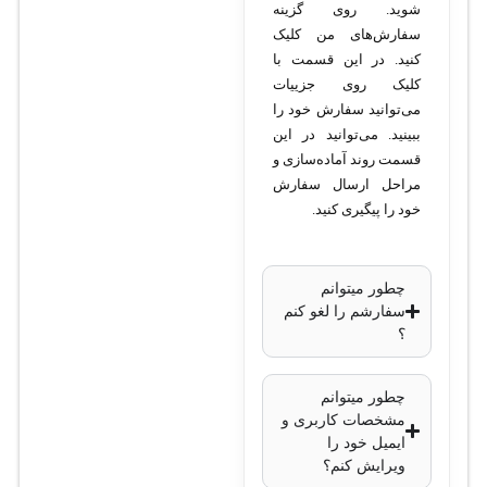
کیفیت ضبط
:
شوید. روی گزینه
پشتیبانی از
سفارش‌های من کلیک
کنید. در این قسمت با
رزولوشن 4K برای
کلیک روی جزییات
برخی از کانال‌های
می‌توانید سفارش خود را
HDTVI
ببینید. می‌توانید در این
فناوری
قسمت روند آماده‌سازی و
مراحل ارسال سفارش
فشرده‌سازی ویدئو
:
خود را پیگیری کنید.
H.265 Pro+, H.265,
H.264+, H.264
خروجی ویدئو
:
چطور میتوانم
HDMI و VGA با
سفارشم را لغو کنم
؟
کیفیت 4K
قابلیت تشخیص
چطور میتوانم
حرکت
: دارد
مشخصات کاربری و
ظرفیت هارد دیسک
:
ایمیل خود را
پشتیبانی از یک هارد
ویرایش کنم؟