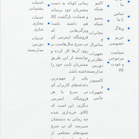
خدمات
اکتیو
زمانی کوتاه به دست
ما
پشتیبانی
شبکه
مشتریان خود برساند
تماس
و ضمانت بازگشت کالا
خدمات
پسیو
با ما
مجازی
هم داشته باشد؛
شبکه
وبلاگ
سازی
ویژگی‌هایی که
مخابرات
فروشگاه اینترنتی آی
حریم
خدمات
و
خصوصی
دوربین
تی سرچ سال‌هاست بر
سانترال
مداربسته
روی آن‌ها کار کرده و
سیاست
تجهیزات
توانسته از این طریق
مرجوعی
نظارتی و
و عودت
مشتریان ثابت خود را
دوربین
کالا
مداربسته
داشته باشد.
یکی از مهم‌ترین
کامپیوتر
دغدغه‌های کاربران آی
و
تی سرچ یا هر
تجهیزات
جانبی
فروشگاه‌ اینترنتی
دیگری، این است که
کالای خریداری شده
چه زمانی به دستشان
می‌رسد. آی تی سرچ
شیوه‌های مختلفی از