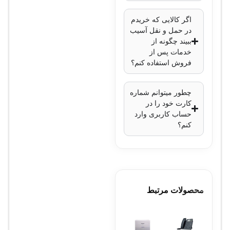
دیسک تا ظرفیت 10
ترابایت
اگر کالایی که خریدم
پورت‌های شبکه
: یک
در حمل و نقل آسیب
ببیند چگونه از
پورت RJ-45 10/100
خدمات پس از
Mbps
فروش استفاده کنم؟
پورت‌های USB
: دو
پورت USB (یک
چطور میتوانم شماره
USB 2.0 و یک USB
کارت خود را در
حساب کاربری وارد
3.0)
کنم؟
پشتیبانی از PoC
(Power over
Coaxial)
: ندارد
پشتیبانی از انتقال
تصویر از راه دور
: از
محصولات مرتبط
طریق نرم‌افزار
Hik-Connect و