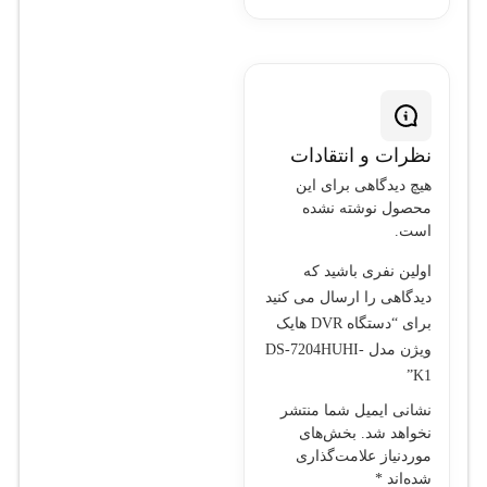
راهکار کامل و قابل اعتماد
برای نظارت تصویری در
محیط‌های مختلف است.
این DVR با فناوری‌های
به‌روز، ویژگی‌های
نظرات و انتقادات
فشرده‌سازی و کیفیت بالای
ضبط، گزینه‌ای مناسب
هیچ دیدگاهی برای این
محصول نوشته نشده
برای کاربرانی است که به
است.
دنبال نظارت حرفه‌ای و
اولین نفری باشید که
امنیت دقیق هستند.
دیدگاهی را ارسال می کنید
برای “دستگاه DVR هایک
ویژن مدل DS-7204HUHI-
K1”
نشانی ایمیل شما منتشر
نخواهد شد.
بخش‌های
موردنیاز علامت‌گذاری
شده‌اند
*