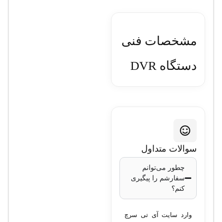
مشخصات فنی
دستگاه DVR
هایک ویژن
مدل DS-
7204HUHI-K1
سوالات متداول
تعداد کانال‌ها
: 4
چطور می‌توانم
سفارشم را پیگیری
کانال آنالوگ + 2
کنم؟
کانال IP (تا 8
مگاپیکسل)
وارد سایت آی تی سرچ