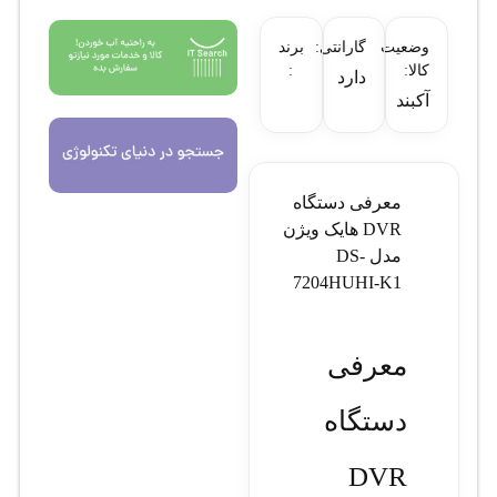
وضعیت
گارانتی:
برند
کالا:
:
دارد
آکبند
معرفی دستگاه
DVR هایک ویژن
مدل DS-
7204HUHI-K1
معرفی
دستگاه
DVR