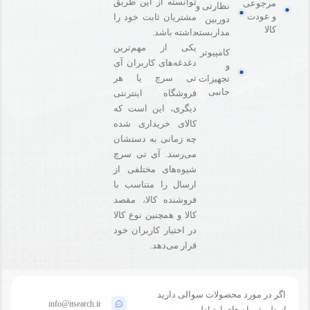
توانسته از این طریق
مرجوعی
نظارتی و
و عودت
مشتریان ثابت خود را
دوربین
کالا
مداربسته
داشته باشد.
یکی از مهم‌ترین
کامپیوتر
دغدغه‌های کاربران آی
و
تی سرچ یا هر
تجهیزات
جانبی
فروشگاه‌ اینترنتی
دیگری، این است که
کالای خریداری شده
چه زمانی به دستشان
می‌رسد. آی تی سرچ
شیوه‌های مختلفی از
ارسال را متناسب با
فروشنده کالا،‌ مقصد
کالا و همچنین نوع کالا
در اختیار کاربران خود
قرار می‌دهد.
اگر در مورد محصولات سوالی دارید
info@itsearch.ir
از طریق راه های ارتباطی روبرو می