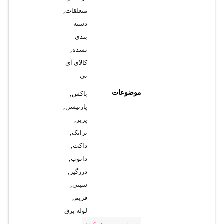
متعلقات
,
دسته
بندی
نشده
,
کالای آی
تی
موضوعات
باکس
,
پارتیشن
,
پریز
,
ترانک
,
داکت
,
دانوب
,
درزگیر
,
سینی
,
فریم
,
لوله برق