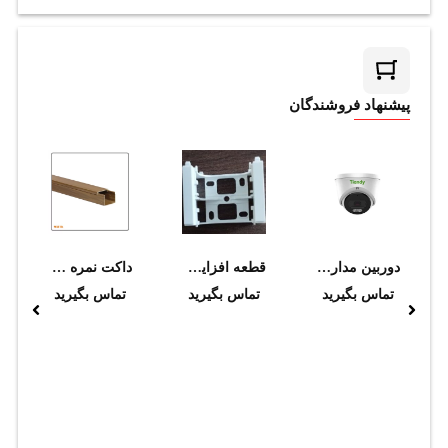
پیشنهاد فروشندگان
دوربین مداربسته تحت شبکه تیاندی مدل TC-C34XP W/E/Y/M/2.8mm/V4.0
قطعه افزايشي دانوب
داکت نمره 30*30 طرح چوب سوپيتا
تماس بگیرید
تماس بگیرید
تماس بگیرید