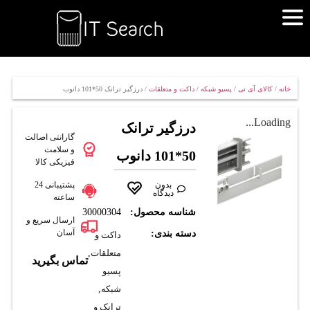
خانه
/
کالای آی تی
/
پسیو شبکه
/
داکت و متعلقات
/ درزگير ترانک 50*101 دانوب
Loading...
درزگير ترانک
گارانتی اصالت
و سلامت
50*101 دانوب
فیزیکی کالا
بدون
پشتیبانی 24
دیدگاه
ساعته
شناسه محصول:
30000304
ارسال سریع و
آسان
دسته بندی:
داکت و
متعلقات
,
تماس بگیرید
پسیو
شبکه
,
ترانک و