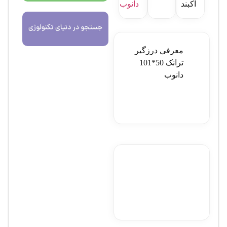
آکبند
دانوب
معرفی درزگير
ترانک 50*101
دانوب