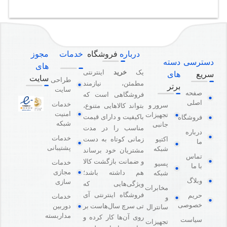
درباره
فروشگاه
خدمات
مجوز
دسترسی
دسته
های
یک
خرید
اینترنتی
سریع
های
سایت
طراحی
مطمئن، نیازمند
برتر
سایت
صفحه
فروشگاهی است که
اصلی
خدمات
سرور و
بتواند کالاهایی متنوع،
امنیت
تجهیزات
باکیفیت و دارای قیمت
فروشگاه
شبکه
جانبی
مناسب را در مدت
درباره
خدمات
اکتیو
زمانی کوتاه به دست
ما
پشتیبانی
شبکه
مشتریان خود برساند
تماس
و ضمانت بازگشت کالا
خدمات
پسیو
با ما
مجازی
هم داشته باشد؛
شبکه
وبلاگ
سازی
ویژگی‌هایی که
مخابرات
فروشگاه اینترنتی آی
حریم
خدمات
و
خصوصی
دوربین
تی سرچ سال‌هاست بر
سانترال
مداربسته
روی آن‌ها کار کرده و
سیاست
تجهیزات