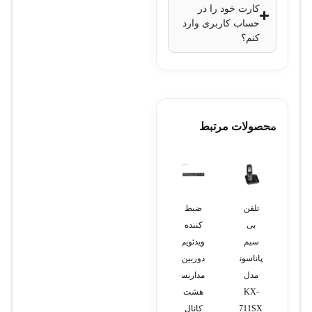
کارت خود را در
حساب کاربری وارد
کنم؟
محصولات مرتبط
تلفن
تلفن
ضبط
لپ
دستگاه
تحت
بی
کننده
تاپ
سانترال
شبکه
سیم
ویدئویی
دل
پاناسونیک
یالینک
پاناسونیک
دوربین
مدل
KX-
T31G
مدل
مداربسته
وسترو
TES824
(استوک)
KX-
هشت
TG3711SX
کانال