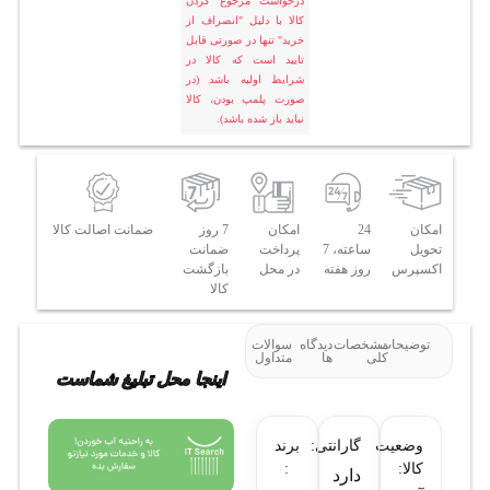
درخواست مرجوع کردن
کالا با دلیل "انصراف از
خرید" تنها در صورتی قابل
تایید است که کالا در
شرایط اولیه باشد (در
صورت پلمپ بودن، کالا
نباید باز شده باشد).
امکان
24
امکان
7 روز
ضمانت اصالت کالا
تحویل
ساعته، 7
پرداخت
ضمانت
اکسپرس
روز هفته
در محل
بازگشت
کالا
توضیحات
مشخصات
دیدگاه
سوالات
کلی
ها
متداول
اینجا محل تبلیغ شماست
وضعیت
گارانتی:
برند
کالا:
:
دارد