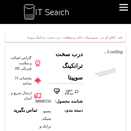
خانه
/
کالای آی تی
/
پسیو شبکه
/
داکت و متعلقات
/ درب سخت ترانکينگ سوپيتا
Loading...
درب سخت
گارانتی اصالت
و سلامت
ترانکينگ
فیزیکی کالا
سوپيتا
پشتیبانی 24
ساعته
بدون
ارسال سریع و
دیدگاه
آسان
شناسه محصول:
30000316
تماس بگیرید
دسته بندی:
پسیو
شبکه
,
ترانک و