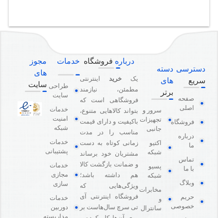
درباره
فروشگاه
خدمات
مجوز
دسترسی
دسته
های
یک
خرید
اینترنتی
سریع
های
سایت
طراحی
مطمئن، نیازمند
برتر
سایت
صفحه
فروشگاهی است که
اصلی
خدمات
سرور و
بتواند کالاهایی متنوع،
امنیت
تجهیزات
باکیفیت و دارای قیمت
فروشگاه
شبکه
جانبی
مناسب را در مدت
درباره
خدمات
اکتیو
زمانی کوتاه به دست
ما
پشتیبانی
شبکه
مشتریان خود برساند
تماس
و ضمانت بازگشت کالا
خدمات
پسیو
با ما
مجازی
هم داشته باشد؛
شبکه
وبلاگ
سازی
ویژگی‌هایی که
مخابرات
فروشگاه اینترنتی آی
حریم
خدمات
و
خصوصی
دوربین
تی سرچ سال‌هاست بر
سانترال
مداربسته
روی آن‌ها کار کرده و