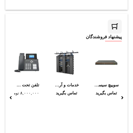
پیشنهاد فروشندگان
سوييچ سيسکو نکسوس N2K-C2348UPQ
خدمات و آرایش رک تا 42 یونیت
تلفن تحت شبکه گرنداستریم GRP2604 (استوک)
تماس بگیرید
تماس بگیرید
۸,۰۰۰,۰۰۰
تومان