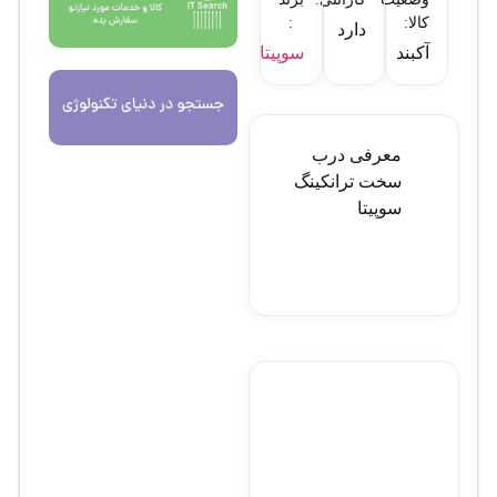
کالا:
:
دارد
آکبند
سوپیتا
معرفی درب
سخت ترانکينگ
سوپيتا