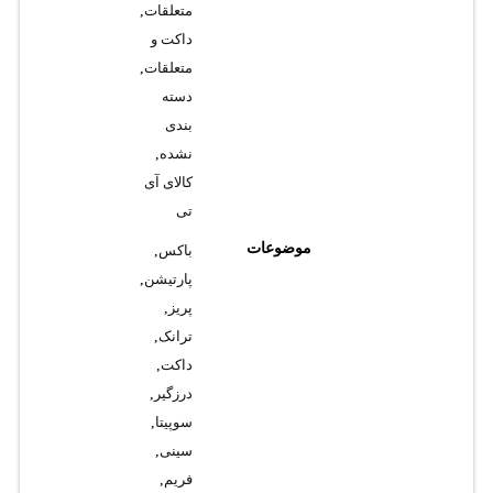
متعلقات
,
داکت و
متعلقات
,
دسته
بندی
نشده
,
کالای آی
تی
موضوعات
باکس
,
پارتیشن
,
پریز
,
ترانک
,
داکت
,
درزگیر
,
سوپیتا
,
سینی
,
فریم
,