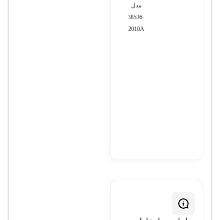
مدل
T7665
E2
CBM238536-
K2010A