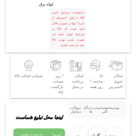
لوله برق
درخواست مرجوع کردن
کالا با دلیل "انصراف از
خرید" تنها در صورتی قابل
تایید است که کالا در
شرایط اولیه باشد (در
صورت پلمپ بودن، کالا
نباید باز شده باشد).
امکان
24
امکان
7 روز
ضمانت اصالت کالا
تحویل
ساعته، 7
پرداخت
ضمانت
اکسپرس
روز هفته
در محل
بازگشت
کالا
توضیحات
مشخصات
دیدگاه
سوالات
کلی
ها
متداول
اینجا محل تبلیغ شماست
وضعیت
گارانتی:
برند