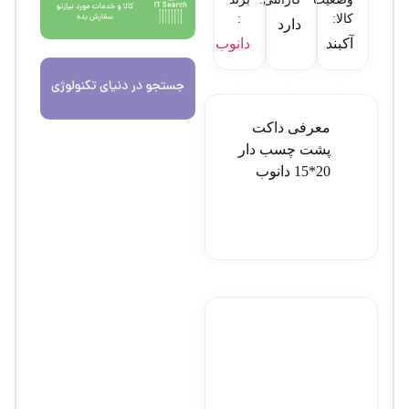
کالا:
:
دارد
آکبند
دانوب
معرفی داکت
پشت چسب دار
20*15 دانوب