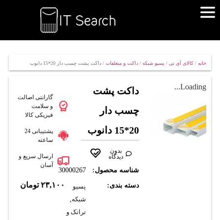
خانه
/
کالای آی تی
/
پسیو شبکه
/
داکت و متعلقات
/ داکت پشت چسب دار 20*15 دانوب
Loading...
داکت پشت
گارانتی اصالت
و سلامت
چسب دار
فیزیکی کالا
20*15 دانوب
پشتیبانی 24
ساعته
بدون
ارسال سریع و
دیدگاه
آسان
شناسه محصول:
30000267
۲۳,۱۰۰
تومان
دسته بندی:
پسیو
شبکه
,
ترانک و