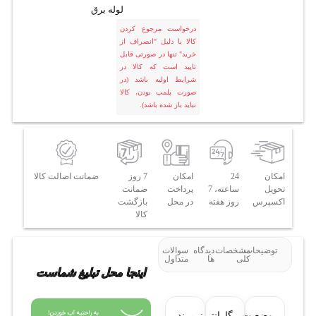
لوله برق
درخواست مرجوع کردن
کالا با دلیل "انصراف از
خرید" تنها در صورتی قابل
تایید است که کالا در
شرایط اولیه باشد (در
صورت پلمپ بودن، کالا
نباید باز شده باشد).
امکان
24
امکان
7 روز
ضمانت اصالت کالا
تحویل
ساعته، 7
پرداخت
ضمانت
اکسپرس
روز هفته
در محل
بازگشت
کالا
توضیحات
مشخصات
دیدگاه
سوالات
کلی
ها
متداول
اینجا محل تبلیغ شماست
وضعیت
گارانتی:
برند