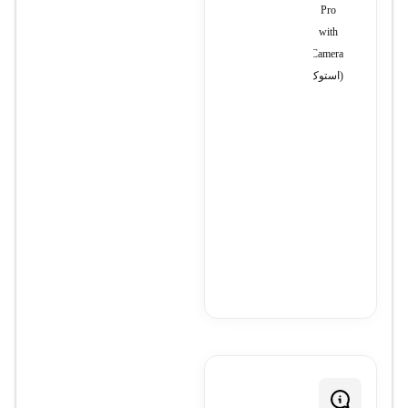
T7665
TDA6178
Pro
with
Camera
(استوک)