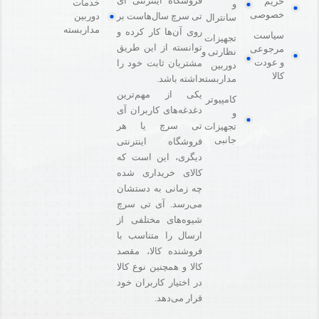
فروشگاه اینترنتی آی
حریم
خدمات
و
خصوصی
دوربین
تی سرچ سال‌هاست بر
سانترال
مداربسته
روی آن‌ها کار کرده و
سیاست
تجهیزات
توانسته از این طریق
مرجوعی
نظارتی و
و عودت
مشتریان ثابت خود را
دوربین
کالا
مداربسته
داشته باشد.
یکی از مهم‌ترین
کامپیوتر
دغدغه‌های کاربران آی
و
تی سرچ یا هر
تجهیزات
جانبی
فروشگاه‌ اینترنتی
دیگری، این است که
کالای خریداری شده
چه زمانی به دستشان
می‌رسد. آی تی سرچ
شیوه‌های مختلفی از
ارسال را متناسب با
فروشنده کالا،‌ مقصد
کالا و همچنین نوع کالا
در اختیار کاربران خود
قرار می‌دهد.