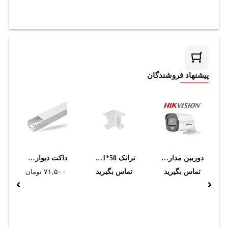
پیشنهاد فروشندگان
دوربین مداربسته هایک ویژن مدل DS-2CD2T67G2H-LI (4mm)
ترانک 50*101 گوشه داخلي دانوب
داکت ديواري دانوب 40*50
تماس بگیرید
تماس بگیرید
۷۱,۵۰۰
تومان