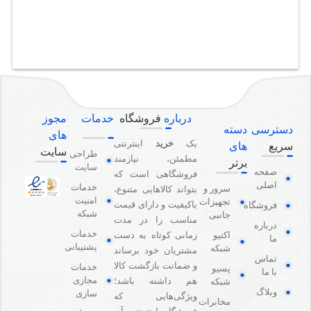
درباره
فروشگاه
خدمات
مجوز
دسترسی
دسته
های
یک
خرید
اینترنتی
سریع
های
سایت
طراحی
مطمئن، نیازمند
برتر
سایت
صفحه
فروشگاهی است که
اصلی
خدمات
سرور و
بتواند کالاهایی متنوع،
امنیت
تجهیزات
باکیفیت و دارای قیمت
فروشگاه
شبکه
جانبی
مناسب را در مدت
درباره
خدمات
اکتیو
زمانی کوتاه به دست
ما
پشتیبانی
شبکه
مشتریان خود برساند
تماس
و ضمانت بازگشت کالا
خدمات
پسیو
با ما
مجازی
هم داشته باشد؛
شبکه
وبلاگ
سازی
ویژگی‌هایی که
مخابرات