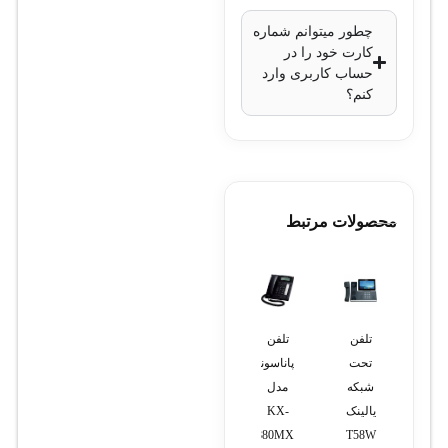
چطور میتوانم شماره
کارت خود را در
حساب کاربری وارد
کنم؟
محصولات مرتبط
تلفن
تلفن
تلفن
کارت
تلفن
تحت
پاناسونیک
رومیزی
آنالوگ
سانترال
شبکه
مدل
پاناسونیک
سانترال
پاناسونیک
یالینک
KX-
KX-
TDE600مدل
مدل
KX-
KX-
TSC60
TS880MX
T58W