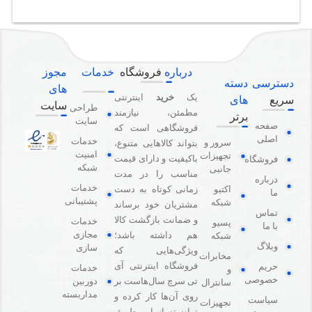
درباره
فروشگاه
خدمات
مجوز
دسترسی
دسته
های
یک
خرید
اینترنتی
سریع
های
سایت
طراحی
مطمئن، نیازمند
برتر
سایت
صفحه
فروشگاهی است که
اصلی
خدمات
سرور و
بتواند کالاهایی متنوع،
امنیت
تجهیزات
باکیفیت و دارای قیمت
فروشگاه
شبکه
جانبی
مناسب را در مدت
درباره
خدمات
اکتیو
زمانی کوتاه به دست
ما
پشتیبانی
شبکه
مشتریان خود برساند
تماس
و ضمانت بازگشت کالا
خدمات
پسیو
با ما
مجازی
هم داشته باشد؛
شبکه
وبلاگ
سازی
ویژگی‌هایی که
مخابرات
فروشگاه اینترنتی آی
حریم
خدمات
و
خصوصی
دوربین
تی سرچ سال‌هاست بر
سانترال
مداربسته
روی آن‌ها کار کرده و
سیاست
تجهیزات
توانسته از این طریق