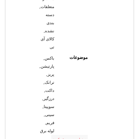
متعلقات
,
دسته
بندی
نشده
,
کالای آی
تی
موضوعات
باکس
,
پارتیشن
,
پریز
,
ترانک
,
داکت
,
درزگیر
,
سوپیتا
,
سینی
,
فریم
,
لوله برق