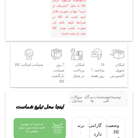
درخواست مرجوع کردن
کالا با دلیل "انصراف از
خرید" تنها در صورتی قابل
تایید است که کالا در
شرایط اولیه باشد (در
صورت پلمپ بودن، کالا
نباید باز شده باشد).
امکان
24
امکان
7 روز
ضمانت اصالت کالا
تحویل
ساعته، 7
پرداخت
ضمانت
اکسپرس
روز هفته
در محل
بازگشت
کالا
توضیحات
مشخصات
دیدگاه
سوالات
کلی
ها
متداول
اینجا محل تبلیغ شماست
وضعیت
گارانتی:
برند
کالا:
:
دارد