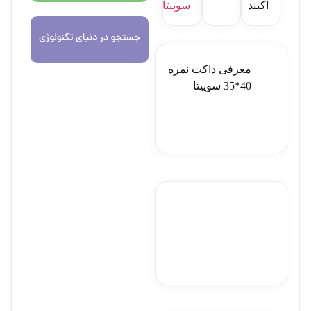
آکبند
سوپیتا
معرفی داکت نمره
40*35 سوپيتا