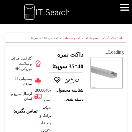
خانه
/
کالای آی تی
/
پسیو شبکه
/
داکت و متعلقات
/ داکت نمره 40*35 سوپيتا
Loading...
داکت نمره
گارانتی اصالت
و سلامت
40*35 سوپيتا
فیزیکی کالا
بدون
پشتیبانی 24
دیدگاه
ساعته
شناسه محصول:
30000407
ارسال سریع و
آسان
دسته بندی:
پسیو
شبکه
,
تماس بگیرید
ترانک و
متعلقات
,
داکت و