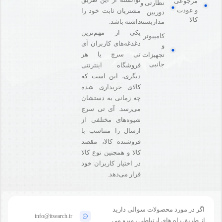
مرجوعی
نظارتی و
و عودت
مشتریان ثابت خود را
دوربین
کالا
مداربسته
داشته باشد.
یکی از مهم‌ترین
کامپیوتر
دغدغه‌های کاربران آی
و
تی سرچ یا هر
تجهیزات
جانبی
فروشگاه‌ اینترنتی
دیگری، این است که
کالای خریداری شده
چه زمانی به دستشان
می‌رسد. آی تی سرچ
شیوه‌های مختلفی از
ارسال را متناسب با
فروشنده کالا،‌ مقصد
کالا و همچنین نوع کالا
در اختیار کاربران خود
قرار می‌دهد.
اگر در مورد محصولات سوالی دارید
info@itsearch.ir
از طریق راه های ارتباطی روبرو می