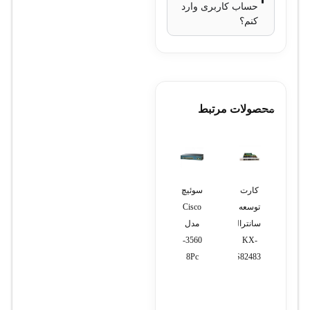
حساب کاربری وارد
کنم؟
محصولات مرتبط
تلفن
کارت
سوئیچ
تلفن
ضبط
تحت
توسعه
Cisco
تحت
کننده
شبکه
سانترال
مدل
شبکه
ویدئویی
یالینک
KX-
3560-
گرنداستریم
دوربین
T31G
TES82483
8Pc
مدل
مداربسته
(استوک)
GXP1625
هشت
(استوک)
کانال
1080