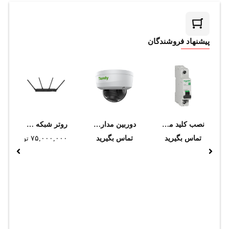
پیشنهاد فروشندگان
نصب کلید مینیاتوری
دوربین مداربسته تحت شبکه تیاندی مدل TC-C35WS I5/E/Y/C/H/2.8mm/V4.0
روتر شبکه میکروتیک مدل RB4011iGS+5HacQ2HnD-IN
تماس بگیرید
تماس بگیرید
۷۵,۰۰۰,۰۰۰
تومان