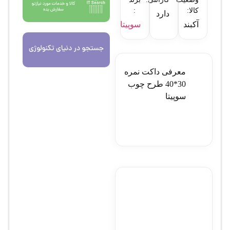
کالا:
:
دارد
آکبند
سوپیتا
معرفی داکت نمره
30*40 طرح چوب
سوپيتا