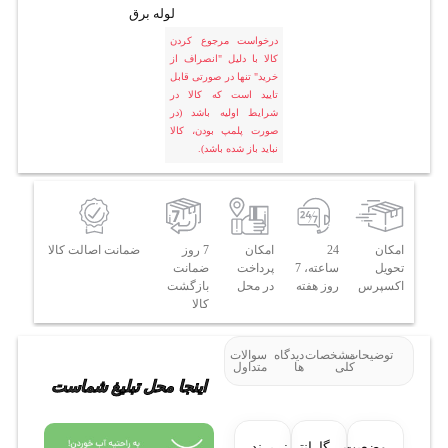
لوله برق
درخواست مرجوع کردن
کالا با دلیل "انصراف از
خرید" تنها در صورتی قابل
تایید است که کالا در
شرایط اولیه باشد (در
صورت پلمپ بودن، کالا
نباید باز شده باشد).
امکان
24
امکان
7 روز
ضمانت اصالت کالا
تحویل
ساعته، 7
پرداخت
ضمانت
اکسپرس
روز هفته
در محل
بازگشت
کالا
توضیحات
مشخصات
دیدگاه
سوالات
کلی
ها
متداول
اینجا محل تبلیغ شماست
وضعیت
گارانتی:
برند