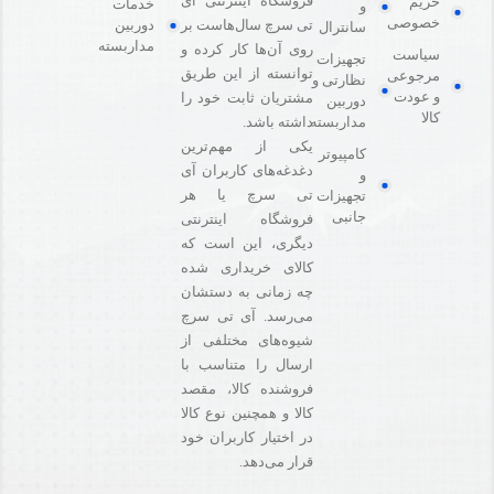
فروشگاه اینترنتی آی
حریم
خدمات
و
خصوصی
دوربین
تی سرچ سال‌هاست بر
سانترال
مداربسته
روی آن‌ها کار کرده و
سیاست
تجهیزات
توانسته از این طریق
مرجوعی
نظارتی و
و عودت
مشتریان ثابت خود را
دوربین
کالا
مداربسته
داشته باشد.
یکی از مهم‌ترین
کامپیوتر
دغدغه‌های کاربران آی
و
تی سرچ یا هر
تجهیزات
جانبی
فروشگاه‌ اینترنتی
دیگری، این است که
کالای خریداری شده
چه زمانی به دستشان
می‌رسد. آی تی سرچ
شیوه‌های مختلفی از
ارسال را متناسب با
فروشنده کالا،‌ مقصد
کالا و همچنین نوع کالا
در اختیار کاربران خود
قرار می‌دهد.