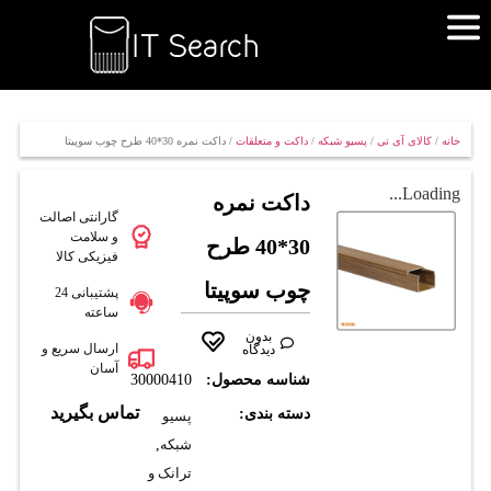
خانه
/
کالای آی تی
/
پسیو شبکه
/
داکت و متعلقات
/ داکت نمره 30*40 طرح چوب سوپيتا
Loading...
داکت نمره
گارانتی اصالت
و سلامت
30*40 طرح
فیزیکی کالا
چوب سوپيتا
پشتیبانی 24
ساعته
بدون
ارسال سریع و
دیدگاه
آسان
شناسه محصول:
30000410
تماس بگیرید
دسته بندی:
پسیو
شبکه
,
ترانک و