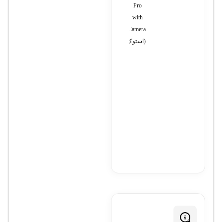
Pro
هشت
with
کانال
1080
Camera
(استوک)
Full
HD
5M