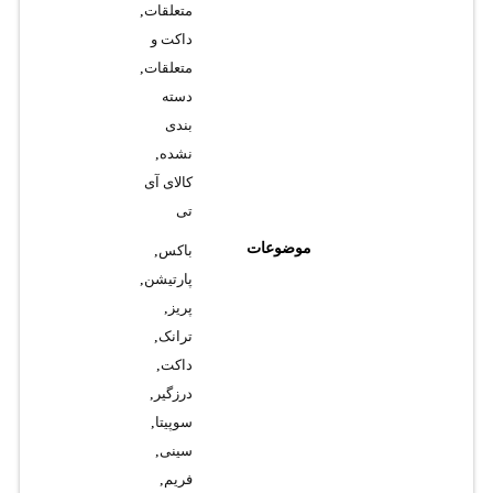
متعلقات
,
داکت و
متعلقات
,
دسته
بندی
نشده
,
کالای آی
تی
موضوعات
باکس
,
پارتیشن
,
پریز
,
ترانک
,
داکت
,
درزگیر
,
سوپیتا
,
سینی
,
فریم
,