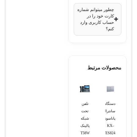
چطور میتوانم شماره
کارت خود را در
حساب کاربری وارد
کنم؟
محصولات مرتبط
دستگاه
تلفن
لپ
ضبط
لپ
سانترال
تحت
تاپ اچ
کننده
تاپ ام
پاناسونیک
شبکه
پی 15
ویدئویی
اس آی
KX-
یالینک
dw
دوربین
مدل
TES824
T58W
مداربسته
RTX4050