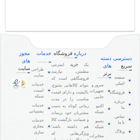
درباره
فروشگاه
خدمات
مجوز
دسترسی
دسته
های
یک
خرید
اینترنتی
سریع
های
سایت
طراحی
مطمئن، نیازمند
برتر
سایت
صفحه
فروشگاهی است که
اصلی
خدمات
سرور و
بتواند کالاهایی متنوع،
امنیت
تجهیزات
باکیفیت و دارای قیمت
فروشگاه
شبکه
جانبی
مناسب را در مدت
درباره
خدمات
اکتیو
زمانی کوتاه به دست
ما
پشتیبانی
شبکه
مشتریان خود برساند
تماس
و ضمانت بازگشت کالا
خدمات
پسیو
با ما
مجازی
هم داشته باشد؛
شبکه
وبلاگ
سازی
ویژگی‌هایی که
مخابرات