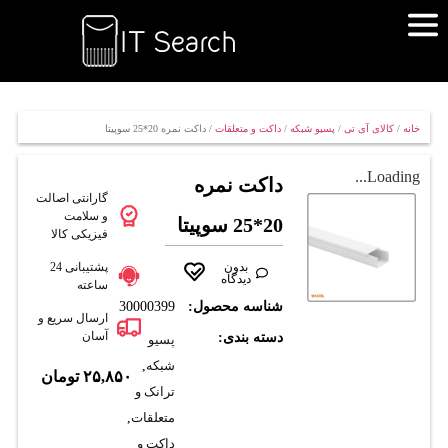
خانه
/
کالای آی تی
/
پسیو شبکه
/
داکت و متعلقات
/ داکت نمره 20*25 سوپيتا
Loading...
داکت نمره
گارانتی اصالت
و سلامت
20*25 سوپيتا
فیزیکی کالا
بدون
پشتیبانی 24
دیدگاه
ساعته
شناسه محصول:
30000399
ارسال سریع و
آسان
دسته بندی:
پسیو
شبکه
,
۲۵,۸۵۰
تومان
ترانک و
متعلقات
,
داکت و