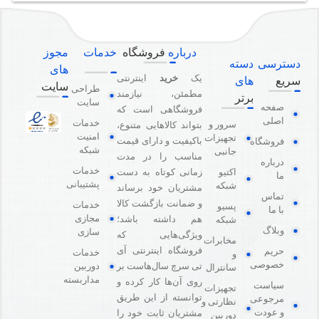
درباره
فروشگاه
خدمات
مجوز
دسترسی
دسته
های
یک
خرید
اینترنتی
سریع
های
سایت
طراحی
مطمئن، نیازمند
برتر
سایت
صفحه
فروشگاهی است که
اصلی
خدمات
سرور و
بتواند کالاهایی متنوع،
امنیت
تجهیزات
باکیفیت و دارای قیمت
فروشگاه
شبکه
جانبی
مناسب را در مدت
درباره
خدمات
اکتیو
زمانی کوتاه به دست
ما
پشتیبانی
شبکه
مشتریان خود برساند
تماس
و ضمانت بازگشت کالا
خدمات
پسیو
با ما
مجازی
هم داشته باشد؛
شبکه
وبلاگ
سازی
ویژگی‌هایی که
مخابرات
فروشگاه اینترنتی آی
حریم
خدمات
و
خصوصی
دوربین
تی سرچ سال‌هاست بر
سانترال
مداربسته
روی آن‌ها کار کرده و
سیاست
تجهیزات
توانسته از این طریق
مرجوعی
نظارتی و
و عودت
مشتریان ثابت خود را
دوربین