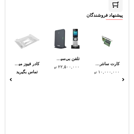
پیشنهاد فروشندگان
تلفن بی‌سیم تحت شبکه یالینک مدل W76P
کارت سانترال پاناسونیک مدل KX-TE82480 (استوک)
کادر فيوز مينياتوري سوپيتا
۲۲,۵۰۰,۰۰۰
تومان
۱۰,۰۰۰,۰۰۰
تومان
تماس بگیرید