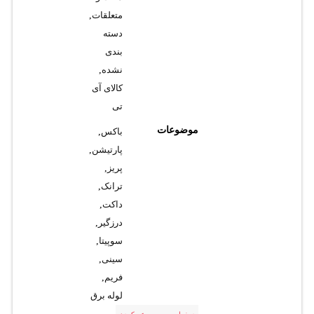
متعلقات
,
دسته
بندی
نشده
,
کالای آی
تی
موضوعات
باکس
,
پارتیشن
,
پریز
,
ترانک
,
داکت
,
درزگیر
,
سوپیتا
,
سینی
,
فریم
,
لوله برق