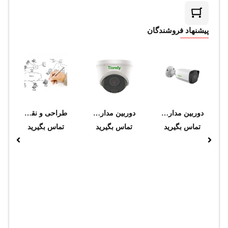
پیشنهاد فروشندگان
دوربین مداربسته تحت شبکه تیاندی مدل TC-C35US I8/A/E/Y/M/C/H/2.7-13.5mm/V4.0
دوربین مداربسته تحت شبکه تیاندی مدل TC-C34HS I3/E/Y/C/SD/2.8mm/V4.0
طراحی و نقشه‌کشی شبکه پسیو
تماس بگیرید
تماس بگیرید
تماس بگیرید