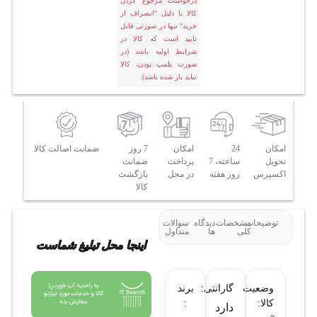
درخواست مرجوع کردن
کالا با دلیل "انصراف از
خرید" تنها در صورتی قابل
تایید است که کالا در
شرایط اولیه باشد (در
صورت پلمپ بودن، کالا
نباید باز شده باشد).
امکان
24
امکان
7 روز
ضمانت اصالت کالا
تحویل
ساعته، 7
پرداخت
ضمانت
اکسپرس
روز هفته
در محل
بازگشت
کالا
توضیحات
مشخصات
دیدگاه
سوالات
کلی
ها
متداول
اینجا محل تبلیغ شماست
وضعیت
گارانتی:
برند
کالا:
:
دارد