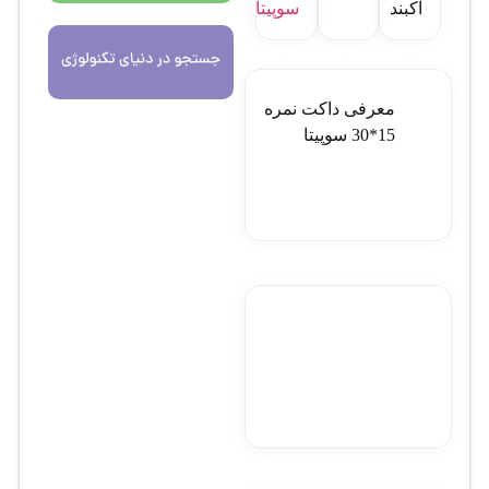
آکبند
سوپیتا
معرفی داکت نمره
15*30 سوپيتا