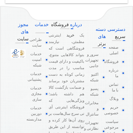
درباره
فروشگاه
خدمات
مجوز
دسترسی
دسته
های
یک
خرید
اینترنتی
سریع
های
سایت
طراحی
مطمئن، نیازمند
برتر
سایت
صفحه
فروشگاهی است که
اصلی
خدمات
سرور و
بتواند کالاهایی متنوع،
امنیت
تجهیزات
باکیفیت و دارای قیمت
فروشگاه
شبکه
جانبی
مناسب را در مدت
درباره
خدمات
اکتیو
زمانی کوتاه به دست
ما
پشتیبانی
شبکه
مشتریان خود برساند
تماس
و ضمانت بازگشت کالا
خدمات
پسیو
با ما
مجازی
هم داشته باشد؛
شبکه
وبلاگ
سازی
ویژگی‌هایی که
مخابرات
فروشگاه اینترنتی آی
حریم
خدمات
و
خصوصی
دوربین
تی سرچ سال‌هاست بر
سانترال
مداربسته
روی آن‌ها کار کرده و
سیاست
تجهیزات
توانسته از این طریق
مرجوعی
نظارتی و
و عودت