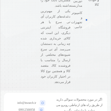
مشتریان ثابت خود را
دوربین
کالا
مداربسته
داشته باشد.
یکی از مهم‌ترین
کامپیوتر
دغدغه‌های کاربران آی
و
تی سرچ یا هر
تجهیزات
جانبی
فروشگاه‌ اینترنتی
دیگری، این است که
کالای خریداری شده
چه زمانی به دستشان
می‌رسد. آی تی سرچ
شیوه‌های مختلفی از
ارسال را متناسب با
فروشنده کالا،‌ مقصد
کالا و همچنین نوع کالا
در اختیار کاربران خود
قرار می‌دهد.
اگر در مورد محصولات سوالی دارید
info@itsearch.ir
از طریق راه های ارتباطی روبرو می
09912506958
توانید با ما تماس بگیرید