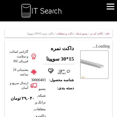
خانه
/
کالای آی تی
/
پسیو شبکه
/
داکت و متعلقات
/ داکت نمره 15*30 سوپيتا
Loading...
داکت نمره
گارانتی اصالت
و سلامت
15*30 سوپيتا
فیزیکی کالا
بدون
پشتیبانی 24
دیدگاه
ساعته
شناسه محصول:
30000403
ارسال سریع و
آسان
دسته بندی:
پسیو
شبکه
,
۲۹,۰۴۰
تومان
ترانک و
متعلقات
,
داکت و