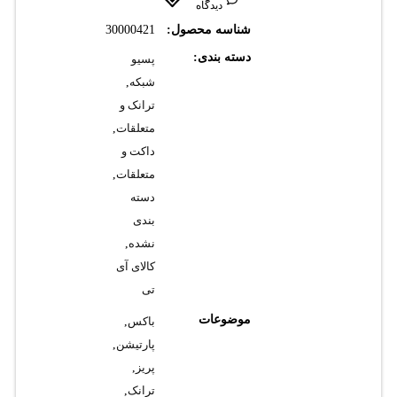
دیدگاه
شناسه محصول:
30000421
دسته بندی:
پسیو
شبکه
,
ترانک و
متعلقات
,
داکت و
متعلقات
,
دسته
بندی
نشده
,
کالای آی
تی
موضوعات
باکس
,
پارتیشن
,
پریز
,
ترانک
,