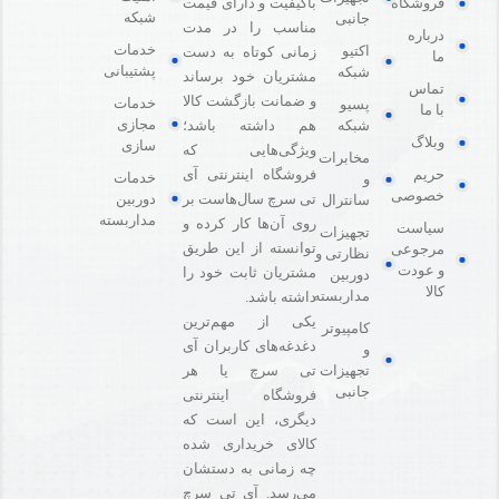
باکیفیت و دارای قیمت
فروشگاه
شبکه
جانبی
مناسب را در مدت
درباره
خدمات
اکتیو
زمانی کوتاه به دست
ما
پشتیبانی
شبکه
مشتریان خود برساند
تماس
و ضمانت بازگشت کالا
خدمات
پسیو
با ما
مجازی
هم داشته باشد؛
شبکه
وبلاگ
سازی
ویژگی‌هایی که
مخابرات
فروشگاه اینترنتی آی
حریم
خدمات
و
خصوصی
دوربین
تی سرچ سال‌هاست بر
سانترال
مداربسته
روی آن‌ها کار کرده و
سیاست
تجهیزات
توانسته از این طریق
مرجوعی
نظارتی و
و عودت
مشتریان ثابت خود را
دوربین
کالا
مداربسته
داشته باشد.
یکی از مهم‌ترین
کامپیوتر
دغدغه‌های کاربران آی
و
تی سرچ یا هر
تجهیزات
جانبی
فروشگاه‌ اینترنتی
دیگری، این است که
کالای خریداری شده
چه زمانی به دستشان
می‌رسد. آی تی سرچ