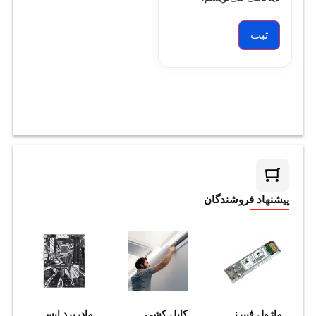
پیشنهاد فروشندگان
ماژول فيبرنوري سيسکو مدل SFP-10G-SR
کابل‌ کشی فیبر نوری و دراپ داخل ساختمان در شرایط عادی (داکت و ترانک و سینی)
مادربرد ایسوس مدل PRIME Z390-P