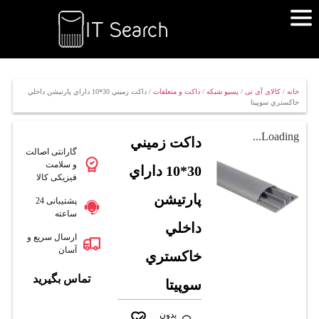
خانه
/
کالای آی تی
/
پسیو شبکه
/
داکت و متعلقات
/ داکت زميني 30*10 داراي پارتيشن داخلي
خاکستري سوپيتا
Loading...
داکت زميني
گارانتی اصالت
و سلامت
30*10 داراي
فیزیکی کالا
پارتيشن
پشتیبانی 24
ساعته
داخلي
ارسال سریع و
آسان
خاکستري
تماس بگیرید
سوپيتا
بدون