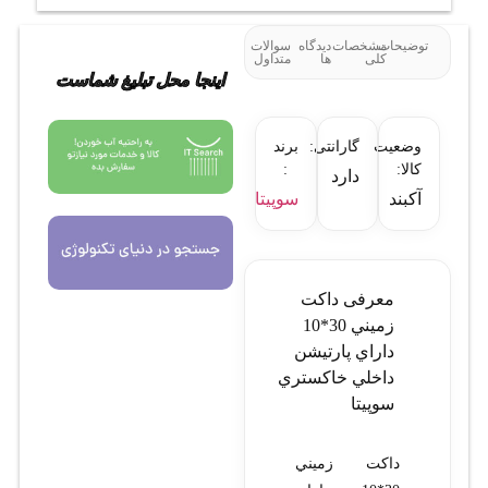
توضیحات
مشخصات
دیدگاه
سوالات
کلی
ها
متداول
اینجا محل تبلیغ شماست
وضعیت
گارانتی:
برند
کالا:
:
دارد
آکبند
سوپیتا
معرفی داکت
زميني 30*10
داراي پارتيشن
داخلي خاکستري
سوپيتا
داکت زميني