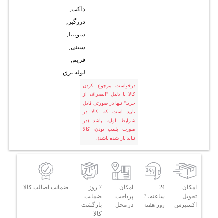
داکت
,
درزگیر
,
سوپیتا
,
سینی
,
فریم
,
لوله برق
درخواست مرجوع کردن
کالا با دلیل "انصراف از
خرید" تنها در صورتی قابل
تایید است که کالا در
شرایط اولیه باشد (در
صورت پلمپ بودن، کالا
نباید باز شده باشد).
امکان
24
امکان
7 روز
ضمانت اصالت کالا
تحویل
ساعته، 7
پرداخت
ضمانت
اکسپرس
روز هفته
در محل
بازگشت
کالا