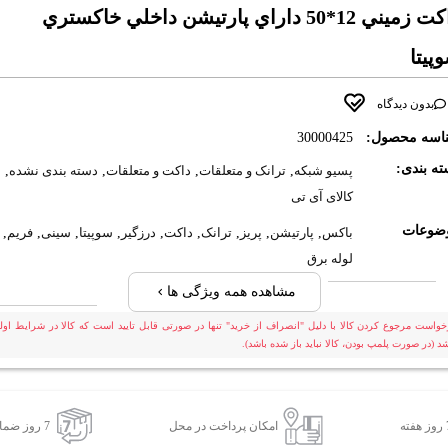
داکت زميني 12*50 داراي پارتيشن داخلي خاکستري
پيتا
بدون دیدگاه
اسه محصول:
30000425
ه بندی:
پسیو شبکه
,
ترانک و متعلقات
,
داکت و متعلقات
,
دسته بندی نشده
,
کالای آی تی
ضوعات
باکس
,
پارتیشن
,
پریز
,
ترانک
,
داکت
,
درزگیر
,
سوپیتا
,
سینی
,
فریم
,
لوله برق
مشاهده همه ویژگی ها
خواست مرجوع کردن کالا با دلیل "انصراف از خرید" تنها در صورتی قابل تایید است که کالا در شرایط اولی
شد (در صورت پلمپ بودن، کالا نباید باز شده باشد).
امکان پرداخت در محل
7 روز ضمانت بازگشت کالا