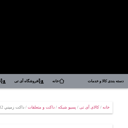
دسته بندی کالا و خدمات
خانه
فروشگاه آی تی
د
خانه
/
کالای آی تی
/
پسیو شبکه
/
داکت و متعلقات
/ داکت زميني 12*50 داراي پارتيشن داخلي خاکستري سوپيتا