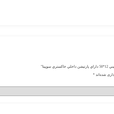
وپيتا”
اری شده‌اند
*