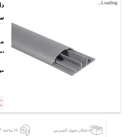
Loading...
سو
شن
دست
مو
در
با
امکان تحویل اکسپرس
24 ساعته، 7 روز هفته