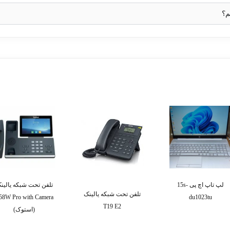
م؟
لپ تاپ اچ پی 15s-
تلفن تحت شبکه یالین
تلفن تحت شبکه یالینک
58W Pro with Camera
du1023tu
T19 E2
(استوک)