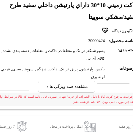
داکت زميني 10*30 داراي پارتيشن داخلي سفيد طرح
يد/مشکي سوپيتا
بدون دیدگاه
اسه محصول:
30000424
ه بندی:
پسیو شبکه
,
ترانک و متعلقات
,
داکت و متعلقات
,
دسته بندی نشده
,
کالای آی تی
ضوعات
باکس
,
پارتیشن
,
پریز
,
ترانک
,
داکت
,
درزگیر
,
سوپیتا
,
سینی
,
فریم
,
لوله برق
مشاهده همه ویژگی ها
خواست مرجوع کردن کالا با دلیل "انصراف از خرید" تنها در صورتی قابل تایید است که کالا در شرایط اولی
شد (در صورت پلمپ بودن، کالا نباید باز شده باشد).
امکان پرداخت در محل
7 روز ضمانت بازگشت کالا