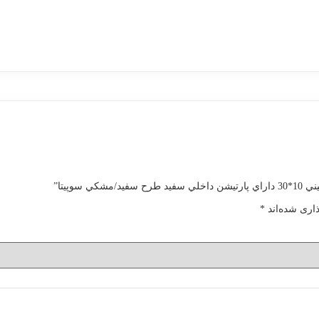
وپيتا”
اری شده‌اند
*