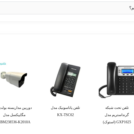
م؟
تلفن تحت شبکه
تلفن پاناسونیک مدل
گرنداستریم مدل
KX-TSC62
مگاپیکسل مدل
GXP1625 (استوک)
BM238536-K2010A