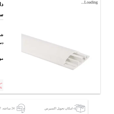
Loading...
سف
شن
دست
مو
در
با
امکان تحویل اکسپرس
24 ساعته، 7 روز هفته