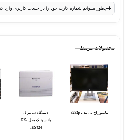
چطور میتوانم شماره کارت خود را در حساب کاربری وارد کن
محصولات مرتبط
مانیتور اچ پی مدل e232p
دستگاه سانترال
پاناسونیک مدل KX-
TES824