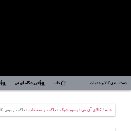
دسته بندی کالا و خدمات
خانه
فروشگاه آی تی
د
خانه
/
کالای آی تی
/
پسیو شبکه
/
داکت و متعلقات
/ داکت زميني 10*30 داراي پارتيشن داخلي سفيد طرح سفيد/مشکي سوپيتا