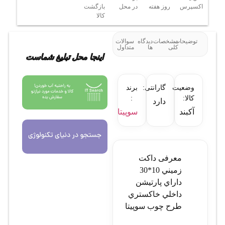
اکسپرس
روز هفته
در محل
بازگشت
کالا
توضیحات
مشخصات
دیدگاه
سوالات
کلی
ها
متداول
اینجا محل تبلیغ شماست
وضعیت
گارانتی:
برند
کالا:
:
دارد
آکبند
سوپیتا
معرفی داکت
زميني 10*30
داراي پارتيشن
داخلي خاکستري
طرح چوب سوپيتا