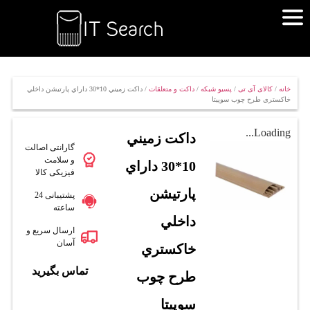
خانه
/
کالای آی تی
/
پسیو شبکه
/
داکت و متعلقات
/ داکت زميني 10*30 داراي پارتيشن داخلي
خاکستري طرح چوب سوپيتا
Loading...
داکت زميني
گارانتی اصالت
و سلامت
10*30 داراي
فیزیکی کالا
پارتيشن
پشتیبانی 24
ساعته
داخلي
ارسال سریع و
آسان
خاکستري
تماس بگیرید
طرح چوب
سوپيتا