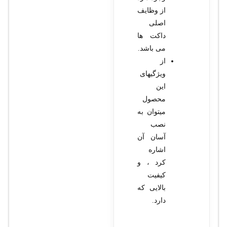
از وظایف
اصلی
داکت ها
می باشد.
از
ویژگیهای
این
محصول
میتوان به
نصب
آسان آن
اشاره
کرد ، و
کیفیت
بالایی که
دارد.