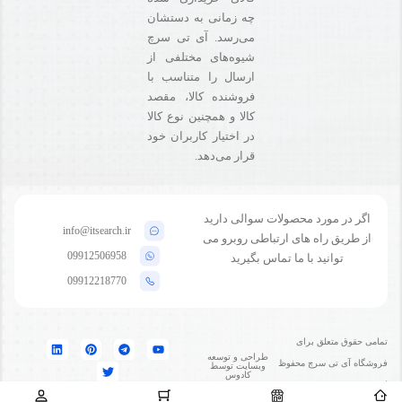
چه زمانی به دستشان
می‌رسد. آی تی سرچ
شیوه‌های مختلفی از
ارسال را متناسب با
فروشنده کالا،‌ مقصد
کالا و همچنین نوع کالا
در اختیار کاربران خود
قرار می‌دهد.
اگر در مورد محصولات سوالی دارید
info@itsearch.ir
از طریق راه های ارتباطی روبرو می
09912506958
توانید با ما تماس بگیرید
09912218770
تمامی حقوق متعلق برای
طراحی و توسعه
فروشگاه آی تی سرچ محفوظ
وبسایت توسط
کادوس
است