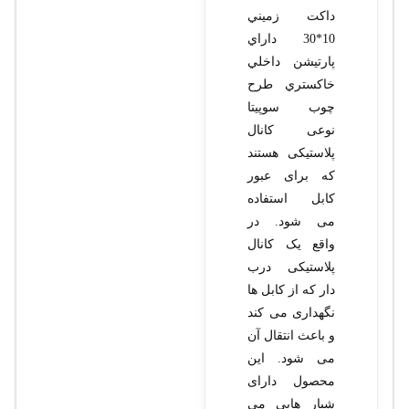
داکت زميني
10*30 داراي
پارتيشن داخلي
خاکستري طرح
چوب سوپيتا
نوعی کانال
پلاستیکی هستند
که برای عبور
کابل استفاده
می شود. در
واقع یک کانال
پلاستیکی درب
دار که از کابل ها
نگهداری می کند
و باعث انتقال آن
می شود. این
محصول دارای
شیار هایی می