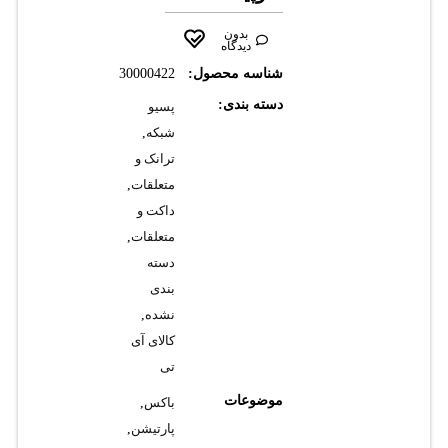
بدون
دیدگاه
شناسه محصول:
30000422
دسته بندی:
پسیو
شبکه
,
ترانک و
متعلقات
,
داکت و
متعلقات
,
دسته
بندی
نشده
,
کالای آی
تی
موضوعات
باکس
,
پارتیشن
,