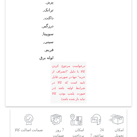
پریز
,
ترانک
,
داکت
,
درزگیر
,
سوپیتا
,
سینی
,
فریم
,
لوله برق
درخواست مرجوع کردن
کالا با دلیل "انصراف از
خرید" تنها در صورتی قابل
تایید است که کالا در
شرایط اولیه باشد (در
صورت پلمپ بودن، کالا
نباید باز شده باشد).
امکان
24
امکان
7 روز
ضمانت اصالت کالا
تحویل
ساعته، 7
پرداخت
ضمانت