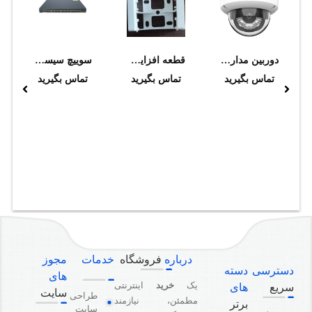
دوربین مداربسته هایک ویژن مدل DS-2CD1143G2-LIU (2.8mm)
قطعه افزايشي دانوب
سوييچ سيسکو مدل WS-C2960-48PST-L
تماس بگیرید
تماس بگیرید
تماس بگیرید
درباره
فروشگاه
خدمات
مجوز
دسترسی
دسته
های
یک
خرید
اینترنتی
سریع
های
سایت
طراحی
مطمئن، نیازمند
برتر
سایت