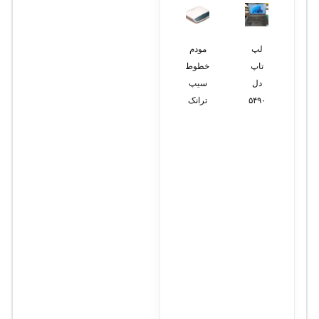
مودم
لپ
دوربین
تلفن
لپ
خطوط
تاپ
مداربسته
سانترال
تاپ
سیپ
دل
بولت
پاناسونیک
ایسر
ترانک
۵۴۹۰
2
مدل
Nitro
مگاپیکسل
KX-
5
مدل
T7730X
AN515
i7-
CBM238536-
11800H
K2012A