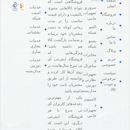
صفحه
فروشگاهی است که
اصلی
خدمات
سرور و
بتواند کالاهایی متنوع،
امنیت
تجهیزات
باکیفیت و دارای قیمت
فروشگاه
شبکه
جانبی
مناسب را در مدت
درباره
خدمات
اکتیو
زمانی کوتاه به دست
ما
پشتیبانی
شبکه
مشتریان خود برساند
تماس
و ضمانت بازگشت کالا
خدمات
پسیو
با ما
مجازی
هم داشته باشد؛
شبکه
وبلاگ
سازی
ویژگی‌هایی که
مخابرات
فروشگاه اینترنتی آی
حریم
خدمات
و
خصوصی
دوربین
تی سرچ سال‌هاست بر
سانترال
مداربسته
روی آن‌ها کار کرده و
سیاست
تجهیزات
توانسته از این طریق
مرجوعی
نظارتی و
و عودت
مشتریان ثابت خود را
دوربین
کالا
مداربسته
داشته باشد.
یکی از مهم‌ترین
کامپیوتر
دغدغه‌های کاربران آی
و
تی سرچ یا هر
تجهیزات
جانبی
فروشگاه‌ اینترنتی
دیگری، این است که
کالای خریداری شده