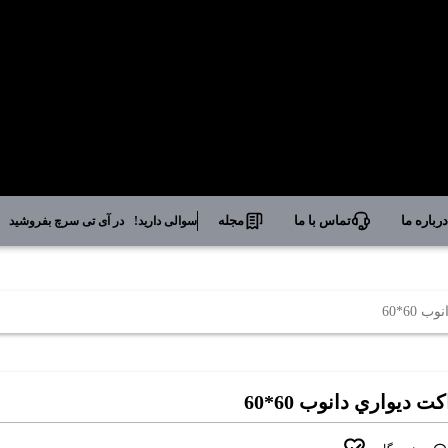
رباره ما
تماس با ما
مجله
سوالی دارید!
در آی تی سرچ بفروشید
 60*60
کت ديواري دانوب 60*60