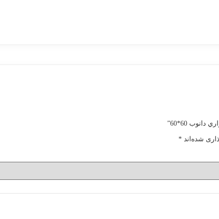
انوب 60*60”
اری شده‌اند
*