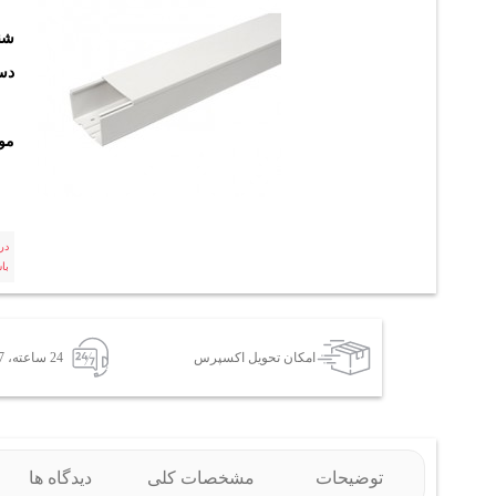
شن
دست
مو
در
با
امکان تحویل اکسپرس
24 ساعته، 7 روز هفته
توضیحات
مشخصات کلی
دیدگاه ها