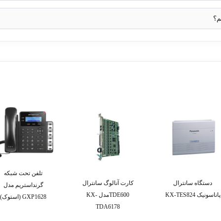
م؟
تلفن تحت شبکه
دستگاه سانترال
کارت آنالوگ سانترال
گرنداستریم مدل
پاناسونیک KX-TES824
TDE600مدل KX-
GXP1628 (استوک)
TDA6178