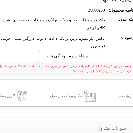
بدون دیدگاه
اسه محصول:
30000259
ه بندی:
داکت و متعلقات
,
پسیو شبکه
,
ترانک و متعلقات
,
دسته بندی نشده
,
کالای آی تی
ضوعات
باکس
,
پارتیشن
,
پریز
,
ترانک
,
داکت
,
دانوب
,
درزگیر
,
سینی
,
فریم
,
لوله برق
مشاهده همه ویژگی ها
خواست مرجوع کردن کالا با دلیل "انصراف از خرید" تنها در صورتی قابل تایید است که کالا در شرایط اولی
شد (در صورت پلمپ بودن، کالا نباید باز شده باشد).
امکان پرداخت در محل
7 روز ضمانت بازگشت کالا
سوالات متداول