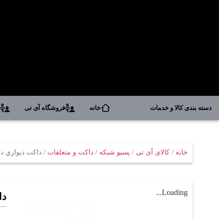
دسته بندی کالا و خدمات
خانه
فروشگاه آی تی
د
خانه
/
کالای آی تی
/
پسیو شبکه
/
داکت و متعلقات
/ داکت ديواري دانوب
Loading...
دا