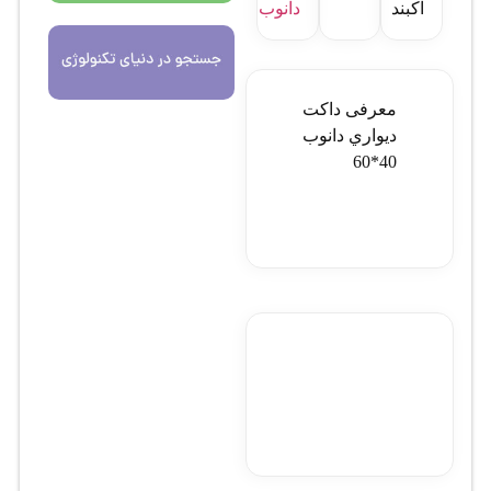
آکبند
دانوب
معرفی داکت
ديواري دانوب
40*60