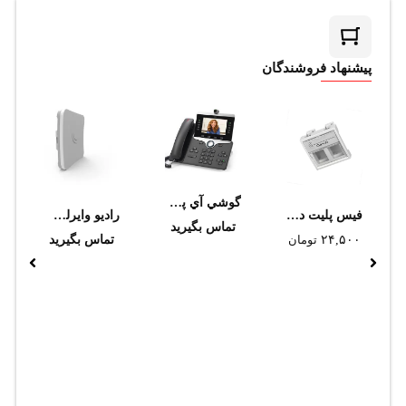
پیشنهاد فروشندگان
گوشي آي پي فون تصويري سيسکو CP-8845-3PCC-K9
فيس پليت دو پورت دانوب
رادیو وایرلس میکروتیک مدل SXTsq Lite5 _ RBSXTsq5nD
تماس بگیرید
۲۴,۵۰۰
تومان
تماس بگیرید