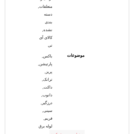
متعلقات
,
دسته
بندی
نشده
,
کالای آی
تی
موضوعات
باکس
,
پارتیشن
,
پریز
,
ترانک
,
داکت
,
دانوب
,
درزگیر
,
سینی
,
فریم
,
لوله برق