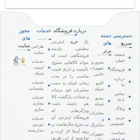
درباره
فروشگاه
خدمات
مجوز
دسترسی
دسته
های
یک
خرید
اینترنتی
سریع
های
سایت
طراحی
مطمئن، نیازمند
برتر
سایت
صفحه
فروشگاهی است که
اصلی
خدمات
سرور و
بتواند کالاهایی متنوع،
امنیت
تجهیزات
باکیفیت و دارای قیمت
فروشگاه
شبکه
جانبی
مناسب را در مدت
درباره
خدمات
اکتیو
زمانی کوتاه به دست
ما
پشتیبانی
شبکه
مشتریان خود برساند
تماس
و ضمانت بازگشت کالا
خدمات
پسیو
با ما
مجازی
هم داشته باشد؛
شبکه
وبلاگ
سازی
ویژگی‌هایی که
مخابرات
فروشگاه اینترنتی آی
حریم
خدمات
و
خصوصی
دوربین
تی سرچ سال‌هاست بر
سانترال
مداربسته
روی آن‌ها کار کرده و
سیاست
تجهیزات
توانسته از این طریق
مرجوعی
نظارتی و