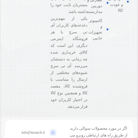
و عودت
مشتریان ثابت خود را
دوربین
کالا
مداربسته
داشته باشد.
یکی از مهم‌ترین
کامپیوتر
دغدغه‌های کاربران آی
و
تی سرچ یا هر
تجهیزات
جانبی
فروشگاه‌ اینترنتی
دیگری، این است که
کالای خریداری شده
چه زمانی به دستشان
می‌رسد. آی تی سرچ
شیوه‌های مختلفی از
ارسال را متناسب با
فروشنده کالا،‌ مقصد
کالا و همچنین نوع کالا
در اختیار کاربران خود
قرار می‌دهد.
اگر در مورد محصولات سوالی دارید
info@itsearch.ir
از طریق راه های ارتباطی روبرو می