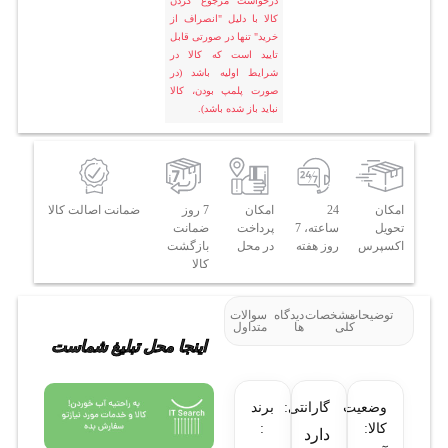
درخواست مرجوع کردن
کالا با دلیل "انصراف از
خرید" تنها در صورتی قابل
تایید است که کالا در
شرایط اولیه باشد (در
صورت پلمپ بودن، کالا
نباید باز شده باشد).
امکان
24
امکان
7 روز
ضمانت اصالت کالا
تحویل
ساعته، 7
پرداخت
ضمانت
اکسپرس
روز هفته
در محل
بازگشت
کالا
توضیحات
مشخصات
دیدگاه
سوالات
کلی
ها
متداول
اینجا محل تبلیغ شماست
وضعیت
گارانتی:
برند
کالا:
:
دارد