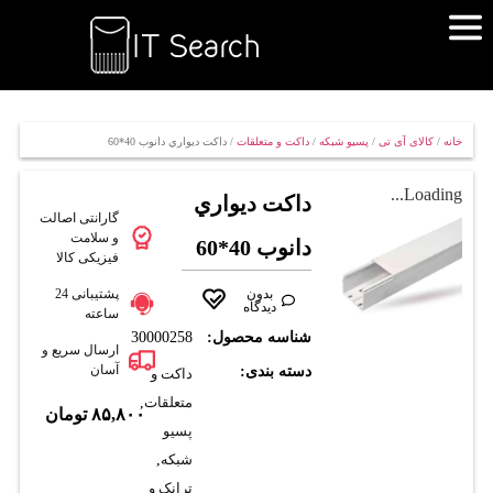
خانه
/
کالای آی تی
/
پسیو شبکه
/
داکت و متعلقات
/ داکت ديواري دانوب 40*60
Loading...
داکت ديواري
گارانتی اصالت
و سلامت
دانوب 40*60
فیزیکی کالا
بدون
پشتیبانی 24
دیدگاه
ساعته
شناسه محصول:
30000258
ارسال سریع و
آسان
دسته بندی:
داکت و
متعلقات
,
۸۵,۸۰۰
تومان
پسیو
شبکه
,
ترانک و