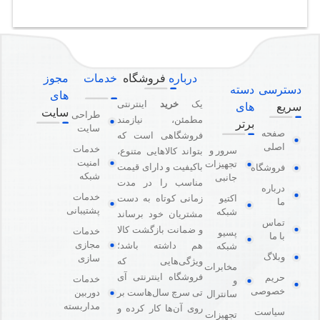
درباره
فروشگاه
خدمات
مجوز
دسترسی
دسته
های
یک
خرید
اینترنتی
سریع
های
سایت
طراحی
مطمئن، نیازمند
برتر
سایت
صفحه
فروشگاهی است که
اصلی
خدمات
سرور و
بتواند کالاهایی متنوع،
امنیت
تجهیزات
باکیفیت و دارای قیمت
فروشگاه
شبکه
جانبی
مناسب را در مدت
درباره
خدمات
اکتیو
زمانی کوتاه به دست
ما
پشتیبانی
شبکه
مشتریان خود برساند
تماس
و ضمانت بازگشت کالا
خدمات
پسیو
با ما
مجازی
هم داشته باشد؛
شبکه
وبلاگ
سازی
ویژگی‌هایی که
مخابرات
فروشگاه اینترنتی آی
حریم
خدمات
و
خصوصی
دوربین
تی سرچ سال‌هاست بر
سانترال
مداربسته
روی آن‌ها کار کرده و
سیاست
تجهیزات