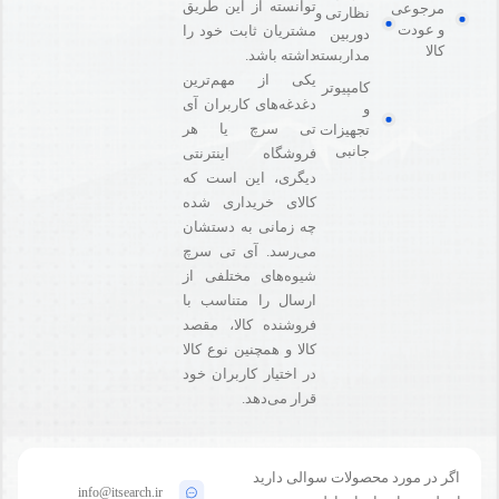
توانسته از این طریق
مرجوعی
نظارتی و
و عودت
مشتریان ثابت خود را
دوربین
کالا
مداربسته
داشته باشد.
یکی از مهم‌ترین
کامپیوتر
دغدغه‌های کاربران آی
و
تی سرچ یا هر
تجهیزات
جانبی
فروشگاه‌ اینترنتی
دیگری، این است که
کالای خریداری شده
چه زمانی به دستشان
می‌رسد. آی تی سرچ
شیوه‌های مختلفی از
ارسال را متناسب با
فروشنده کالا،‌ مقصد
کالا و همچنین نوع کالا
در اختیار کاربران خود
قرار می‌دهد.
اگر در مورد محصولات سوالی دارید
info@itsearch.ir