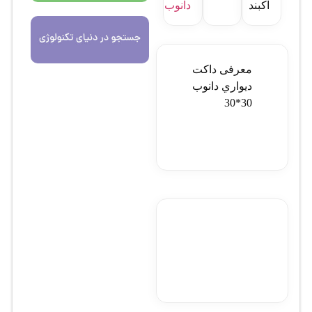
آکبند
دانوب
معرفی داکت
ديواري دانوب
30*30