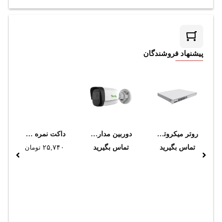
پیشنهاد فروشندگان
روتر میکروتیک مدل CCR2216-1G-12XS-2XQ
دوربین مداربسته تحت شبکه تیاندی مدل TC-C32WS I5/E/Y/M/4mm/V4.0
داکت نمره 20*20 طرج چوب سوپيتا
تماس بگیرید
تماس بگیرید
۲۵,۷۴۰
تومان