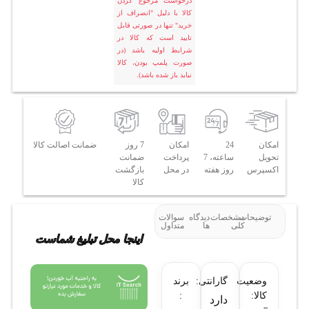
درخواست مرجوع کردن
کالا با دلیل "انصراف از
خرید" تنها در صورتی قابل
تایید است که کالا در
شرایط اولیه باشد (در
صورت پلمپ بودن، کالا
نباید باز شده باشد).
امکان
24
امکان
7 روز
ضمانت اصالت کالا
تحویل
ساعته، 7
پرداخت
ضمانت
اکسپرس
روز هفته
در محل
بازگشت
کالا
توضیحات
مشخصات
دیدگاه
سوالات
کلی
ها
متداول
اینجا محل تبلیغ شماست
وضعیت
گارانتی:
برند
کالا:
:
دارد