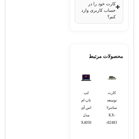
کارت خود را در
حساب کاربری وارد
کنم؟
محصولات مرتبط
تلفن
تلفن
کارت
لپ
ضبط
تحت
تحت
توسعه
تاپ ام
کننده
شبکه
شبکه
سانترال
اس آی
ویدئویی
یالینک
یالینک
KX-
مدل
دوربین
مدل
T31G
TES82483
RTX4050
مداربسته
T53W
(استوک)
هشت
(استوک)
کانال