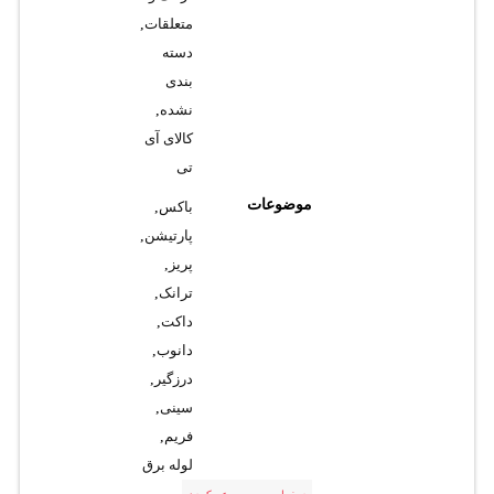
متعلقات
,
دسته
بندی
نشده
,
کالای آی
تی
موضوعات
باکس
,
پارتیشن
,
پریز
,
ترانک
,
داکت
,
دانوب
,
درزگیر
,
سینی
,
فریم
,
لوله برق