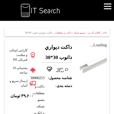
خانه
/
کالای آی تی
/
پسیو شبکه
/
داکت و متعلقات
/ داکت ديواري دانوب 30*30
Loading...
داکت ديواري
گارانتی اصالت
و سلامت
دانوب 30*30
فیزیکی کالا
بدون
پشتیبانی 24
دیدگاه
ساعته
شناسه محصول:
30000253
ارسال سریع و
آسان
دسته بندی:
داکت و
متعلقات
,
۳۹,۶۰۰
تومان
پسیو
شبکه
,
ترانک و