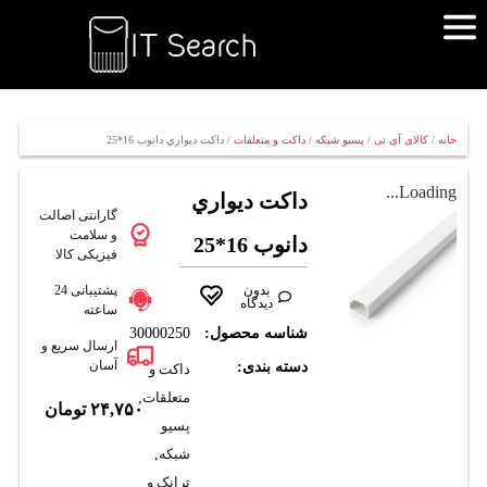
خانه
/
کالای آی تی
/
پسیو شبکه
/
داکت و متعلقات
/ داکت ديواري دانوب 16*25
Loading...
داکت ديواري
گارانتی اصالت
و سلامت
دانوب 16*25
فیزیکی کالا
بدون
پشتیبانی 24
دیدگاه
ساعته
شناسه محصول:
30000250
ارسال سریع و
آسان
دسته بندی:
داکت و
متعلقات
,
۲۴,۷۵۰
تومان
پسیو
شبکه
,
ترانک و