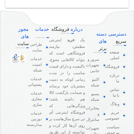
درباره
فروشگاه
خدمات
مجوز
دسترسی
دسته
های
یک
خرید
اینترنتی
سریع
های
سایت
طراحی
مطمئن، نیازمند
برتر
سایت
صفحه
فروشگاهی است که
اصلی
خدمات
سرور و
بتواند کالاهایی متنوع،
امنیت
تجهیزات
باکیفیت و دارای قیمت
فروشگاه
شبکه
جانبی
مناسب را در مدت
درباره
خدمات
اکتیو
زمانی کوتاه به دست
ما
پشتیبانی
شبکه
مشتریان خود برساند
تماس
و ضمانت بازگشت کالا
خدمات
پسیو
با ما
مجازی
هم داشته باشد؛
شبکه
وبلاگ
سازی
ویژگی‌هایی که
مخابرات
فروشگاه اینترنتی آی
حریم
خدمات
و
خصوصی
دوربین
تی سرچ سال‌هاست بر
سانترال
مداربسته
روی آن‌ها کار کرده و
سیاست
تجهیزات
توانسته از این طریق
مرجوعی
نظارتی و