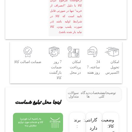
درخواست مرجوع کردن
کالا با دلیل "انصراف از
خرید" تنها در صورتی قابل
تایید است که کالا در
شرایط اولیه باشد (در
صورت پلمپ بودن، کالا
نباید باز شده باشد).
امکان
24
امکان
7 روز
ضمانت اصالت کالا
تحویل
ساعته، 7
پرداخت
ضمانت
اکسپرس
روز هفته
در محل
بازگشت
کالا
توضیحات
مشخصات
دیدگاه
سوالات
کلی
ها
متداول
اینجا محل تبلیغ شماست
وضعیت
گارانتی:
برند
کالا:
:
دارد