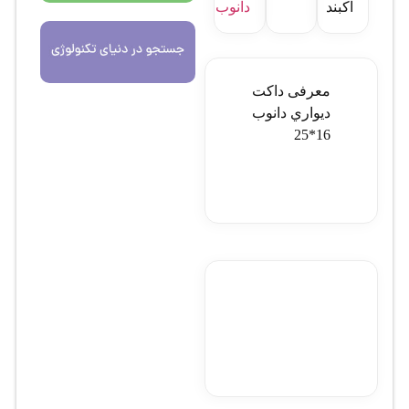
آکبند
دانوب
معرفی داکت
ديواري دانوب
16*25