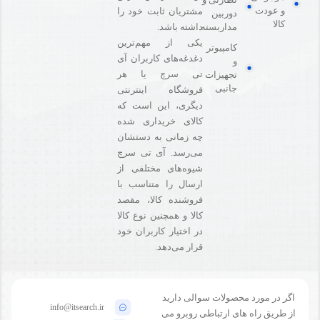
و عودت
مشتریان ثابت خود را
دوربین
کالا
مداربسته
داشته باشد.
یکی از مهم‌ترین
کامپیوتر
دغدغه‌های کاربران آی
و
تی سرچ یا هر
تجهیزات
جانبی
فروشگاه‌ اینترنتی
دیگری، این است که
کالای خریداری شده
چه زمانی به دستشان
می‌رسد. آی تی سرچ
شیوه‌های مختلفی از
ارسال را متناسب با
فروشنده کالا،‌ مقصد
کالا و همچنین نوع کالا
در اختیار کاربران خود
قرار می‌دهد.
اگر در مورد محصولات سوالی دارید
info@itsearch.ir
از طریق راه های ارتباطی روبرو می