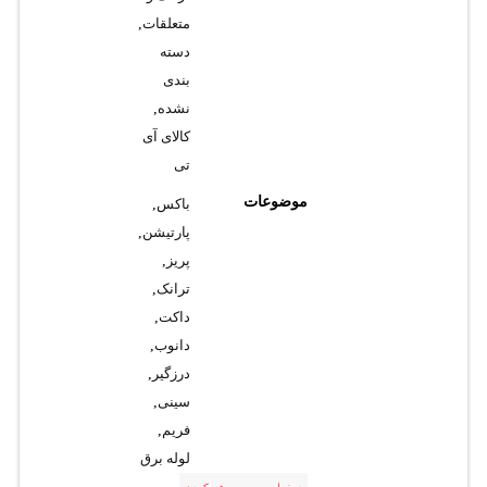
متعلقات
,
دسته
بندی
نشده
,
کالای آی
تی
موضوعات
باکس
,
پارتیشن
,
پریز
,
ترانک
,
داکت
,
دانوب
,
درزگیر
,
سینی
,
فریم
,
لوله برق