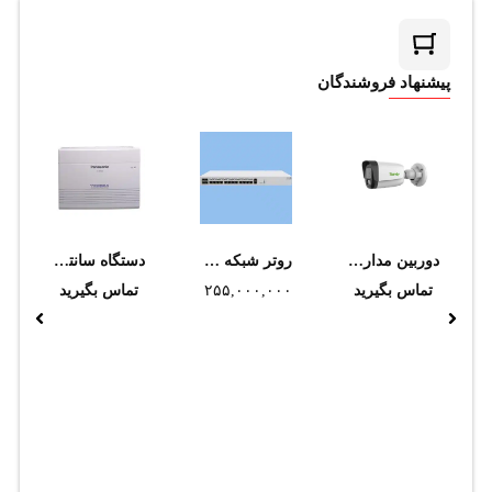
پیشنهاد فروشندگان
دوربین مداربسته تحت شبکه تیاندی مدل TC-C34QN I3/E/Y/4mm/V5.0
روتر شبکه میکروتیک مدل CCR2116-12G-4S+
دستگاه سانترال پاناسونیک مدل KX-TES824
تماس بگیرید
۲۵۵,۰۰۰,۰۰۰
تومان
تماس بگیرید