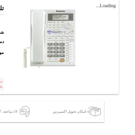
Loading...
تلف
شن
دست
مو
در
با
امکان تحویل اکسپرس
24 ساعته، 7 روز هفته