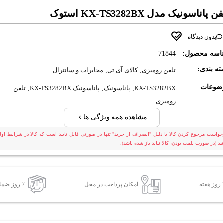
ن پاناسونیک مدل KX-TS3282BX استوک
بدون دیدگاه
اسه محصول:
71844
ه بندی:
تلفن رومیزی
,
کالای آی تی
,
مخابرات و سانترال
ضوعات
KX-TS3282BX
,
پاناسونیک
,
پاناسونیک KX-TS3282BX
,
تلفن
رومیزی
مشاهده همه ویژگی ها
خواست مرجوع کردن کالا با دلیل "انصراف از خرید" تنها در صورتی قابل تایید است که کالا در شرایط اولی
شد (در صورت پلمپ بودن، کالا نباید باز شده باشد).
امکان پرداخت در محل
7 روز ضمانت بازگشت کالا