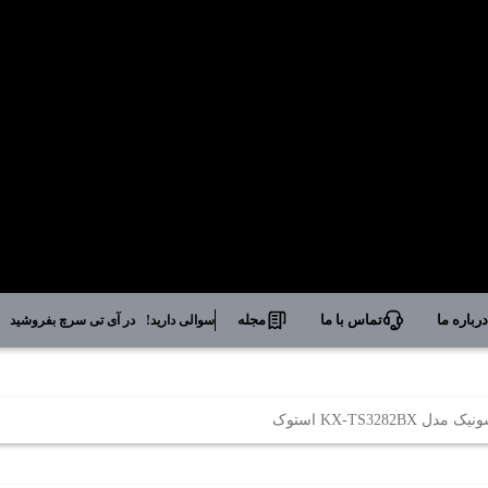
رباره ما
تماس با ما
مجله
سوالی دارید!
در آی تی سرچ بفروشید
 KX-TS3282BX استوک