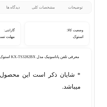
توضیحات
مشخصات کلی
دیدگاه ها
وضعیت کالا:
گارانتی:
استوک
مهلت تست
معرفی تلفن پاناسونیک مدل KX-TS3282BX استوک
* شایان ذکر است این محصول ا
میباشد.