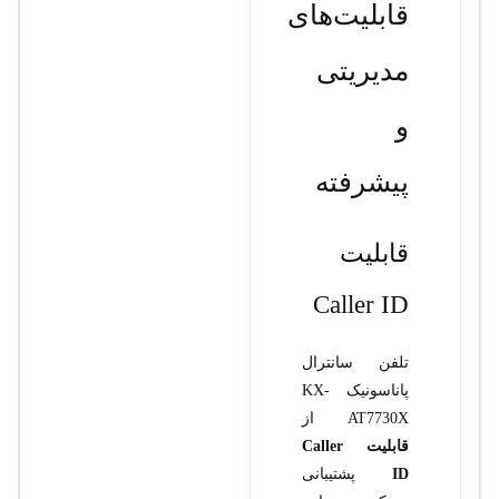
قابلیت‌های
مدیریتی
و
پیشرفته
قابلیت
Caller ID
تلفن سانترال
پاناسونیک KX-
AT7730X از
قابلیت Caller
ID
پشتیبانی