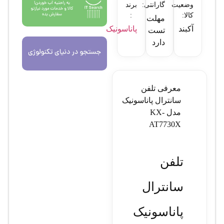
وضعیت
گارانتی:
برند
کالا:
:
مهلت
آکبند
پاناسونیک
تست
دارد
معرفی تلفن
سانترال پاناسونیک
مدل KX-
AT7730X
تلفن
سانترال
پاناسونیک