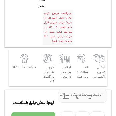
نشده
درخواست مرجوع کردن
کالا با دلیل "انصراف از
خرید" تنها در صورتی قابل
تایید است که کالا در
شرایط اولیه باشد (در
صورت پلمپ بودن، کالا
نباید باز شده باشد).
امکان
24
امکان
7 روز
ضمانت اصالت کالا
تحویل
ساعته، 7
پرداخت
ضمانت
اکسپرس
روز هفته
در محل
بازگشت
کالا
توضیحات
مشخصات
دیدگاه
سوالات
کلی
ها
متداول
اینجا محل تبلیغ شماست