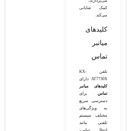
می‌پردازند،
کمک شایانی
می‌کند.
کلیدهای
میانبر
تماس
تلفن KX-
AT7730X دارای
کلیدهای میانبر
تماس
برای
دسترسی سریع
به ویژگی‌های
مختلف سیستم
تلفنی مانند
انتقال تماس،