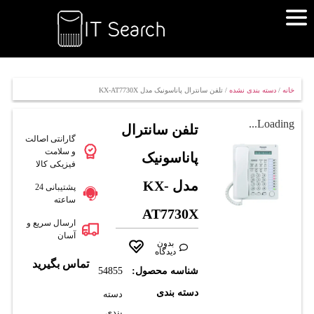
خانه
/
دسته بندی نشده
/ تلفن سانترال پاناسونیک مدل KX-AT7730X
Loading...
تلفن سانترال
گارانتی اصالت
و سلامت
پاناسونیک
فیزیکی کالا
مدل KX-
پشتیبانی 24
ساعته
AT7730X
ارسال سریع و
آسان
بدون
دیدگاه
تماس بگیرید
شناسه محصول:
54855
دسته بندی
دسته
بندی