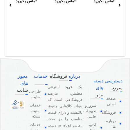
تماس بگیرید
تماس بگیرید
تماس بگیرید
درباره
فروشگاه
خدمات
مجوز
دسترسی
دسته
های
یک
خرید
اینترنتی
سریع
های
سایت
طراحی
مطمئن، نیازمند
برتر
سایت
صفحه
فروشگاهی است که
اصلی
خدمات
سرور و
بتواند کالاهایی متنوع،
امنیت
تجهیزات
باکیفیت و دارای قیمت
فروشگاه
شبکه
جانبی
مناسب را در مدت
درباره
خدمات
اکتیو
زمانی کوتاه به دست
ما