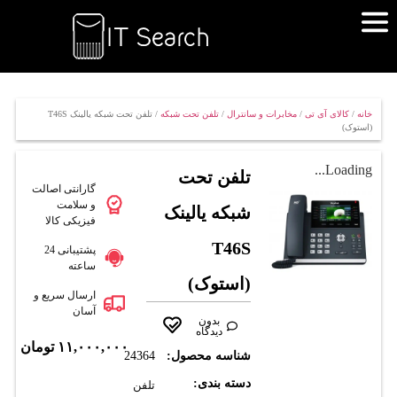
خانه
/
کالای آی تی
/
مخابرات و سانترال
/
تلفن تحت شبکه
/ تلفن تحت شبکه یالینک T46S
(استوک)
Loading...
تلفن تحت
گارانتی اصالت
و سلامت
شبکه یالینک
فیزیکی کالا
T46S
پشتیبانی 24
ساعته
(استوک)
ارسال سریع و
آسان
بدون
دیدگاه
۱۱,۰۰۰,۰۰۰
تومان
شناسه محصول:
24364
دسته بندی:
تلفن