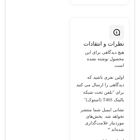
خروجی، از
دست رفته)
مدیریت مخاطبین:
ظرفیت
ذخیره‌سازی
نظرات و انتقادات
بالای
هیچ دیدگاهی برای این
محصول نوشته نشده
مخاطبین
است.
منبع تغذیه:
اولین نفری باشید که
پشتیبانی از
دیدگاهی را ارسال می کنید
PoE یا آداپتور
برای “تلفن تحت شبکه
AC (اختیاری)
یالینک T46S (استوک)”
ابعاد:
نشانی ایمیل شما منتشر
ابعاد: 240
نخواهد شد.
بخش‌های
mm x 220
موردنیاز علامت‌گذاری
شده‌اند
*
mm x 50
mm