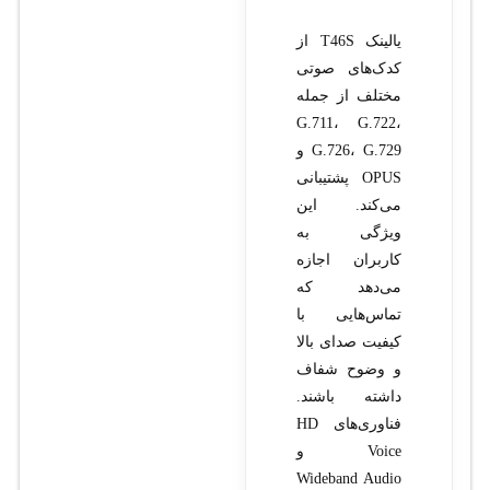
یالینک T46S از
کدک‌های صوتی
مختلف از جمله
G.711، G.722،
G.726، G.729 و
OPUS پشتیبانی
می‌کند. این
ویژگی به
کاربران اجازه
می‌دهد که
تماس‌هایی با
کیفیت صدای بالا
و وضوح شفاف
داشته باشند.
فناوری‌های HD
Voice و
Wideband Audio