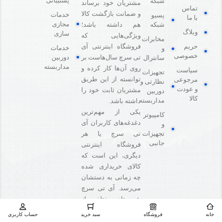
پشتیبانی
شبکه
مشتریان خود برساند
تماس
و ضمانت بازگشت کالا
خدمات
پسیو
با ما
مجازی
هم داشته باشد؛
شبکه
وبلاگ
سازی
ویژگی‌هایی که
مخابرات
فروشگاه اینترنتی آی
حریم
خدمات
و
خصوصی
دوربین
تی سرچ سال‌هاست بر
سانترال
مداربسته
روی آن‌ها کار کرده و
سیاست
تجهیزات
توانسته از این طریق
مرجوعی
نظارتی و
و عودت
مشتریان ثابت خود را
دوربین
کالا
مداربسته
داشته باشد.
یکی از مهم‌ترین
کامپیوتر
دغدغه‌های کاربران آی
و
تی سرچ یا هر
تجهیزات
جانبی
فروشگاه‌ اینترنتی
دیگری، این است که
کالای خریداری شده
چه زمانی به دستشان
می‌رسد. آی تی سرچ
شیوه‌های مختلفی از
ارسال را متناسب با
خانه
فروشگاه
سبد خرید
حساب کاربری
فروشنده کالا،‌ مقصد