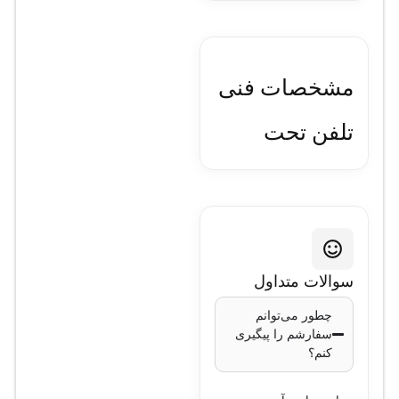
مشخصات فنی
تلفن تحت
شبکه یالینک
مدل T46S
صفحه نمایش:
سوالات متداول
نوع: LCD
چطور می‌توانم
رنگی
سفارشم را پیگیری
اندازه: 4.3
کنم؟
اینچ
رزولوشن: