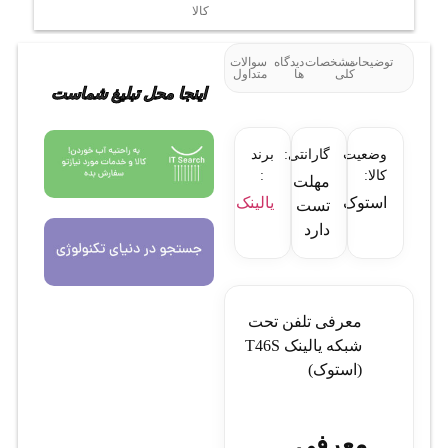
کالا
توضیحات
مشخصات
دیدگاه
سوالات
کلی
ها
متداول
اینجا محل تبلیغ شماست
وضعیت
گارانتی:
برند
کالا:
:
مهلت
استوک
یالینک
تست
دارد
معرفی تلفن تحت
شبکه یالینک T46S
(استوک)
معرفی