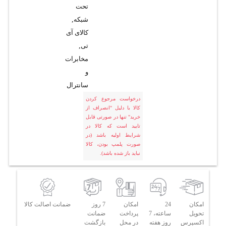
تحت
شبکه
,
کالای آی
تی
,
مخابرات
و
سانترال
درخواست مرجوع کردن
کالا با دلیل "انصراف از
خرید" تنها در صورتی قابل
تایید است که کالا در
شرایط اولیه باشد (در
صورت پلمپ بودن، کالا
نباید باز شده باشد).
امکان
24
امکان
7 روز
ضمانت اصالت کالا
تحویل
ساعته، 7
پرداخت
ضمانت
اکسپرس
روز هفته
در محل
بازگشت