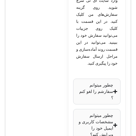
وارد سایت آی تی سرچ
480 × 272
شوید. روی گزینه
سفارش‌های من کلیک
پیکسل
کنید. در این قسمت با
حساب‌های SIP:
کلیک روی جزییات
تعداد: 16
می‌توانید سفارش خود را
حساب SIP
ببینید. می‌توانید در این
قسمت روند آماده‌سازی و
کدک‌های صوتی:
مراحل ارسال سفارش
پشتیبانی از
خود را پیگیری کنید.
کدک‌های
G.711
(A/U)،
چطور میتوانم
سفارشم را لغو کنم
G.722،
؟
G.726،
G.729،
چطور میتوانم
OPUS
مشخصات کاربری و
کیفیت صدا:
ایمیل خود را
کیفیت HD
ویرایش کنم؟