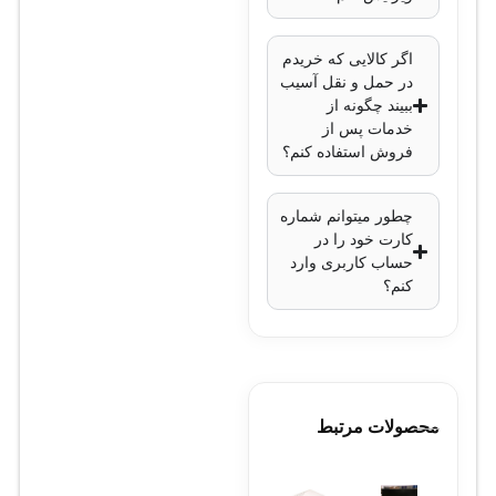
Voice و
Wideband
اگر کالایی که خریدم
در حمل و نقل آسیب
Audio
ببیند چگونه از
فناوری حذف
خدمات پس از
نویز
فروش استفاده کنم؟
پورت‌ها:
1 پورت LAN
چطور میتوانم شماره
کارت خود را در
10/100/1000
حساب کاربری وارد
Mbps
کنم؟
1 پورت PC
10/100/1000
Mbps
پشتیبانی از
محصولات مرتبط
PoE (Power
over
Ethernet)