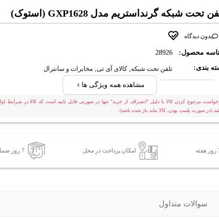
ن تحت شبکه گرنداستریم مدل GXP1628 (استوک)
بدون دیدگاه
اسه محصول:
28926
ه بندی:
تلفن تحت شبکه
,
کالای آی تی
,
مخابرات و سانترال
مشاهده همه ویژگی ها
خواست مرجوع کردن کالا با دلیل "انصراف از خرید" تنها در صورتی قابل تایید است که کالا در شرایط اولی
شد (در صورت پلمپ بودن، کالا نباید باز شده باشد).
امکان پرداخت در محل
7 روز ضمانت بازگشت کالا
سوالات متداول