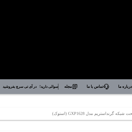
رباره ما
تماس با ما
مجله
سوالی دارید!
در آی تی سرچ بفروشید
شبکه گرنداستریم مدل GXP1628 (استوک)