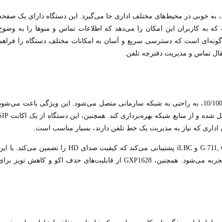
ده و کاربردی خود، به خوبی در محیط‌های مختلف اداری جا می‌گیرد. این دستگاه دارای یک صفحه
 نور پس‌زمینه است که به کاربران این امکان را می‌دهد که اطلاعات تماس و منوها را به وضوح
ه گونه‌ای است که دسترسی سریع و آسان به امکانات مختلف دستگاه را فراهم
تقال تماس و مدیریت دفترچه تلفن.
تلفن تحت شبکه گرنداستریم GXP1628 با دو پورت اترنت 10/100، به راحتی به شبکه سازمانی متصل می‌شود. این ویژگی باعث می‌شو
که دستگاه بتواند به سرعت و به طور کارآمد به شبکه متصل شده و از منابع شبکه بهره‌برداری کند. همچنین، این
اداری که نیاز به مدیریت یک خط تلفن دارند، بسیار مناسب است.
این تلفن از کدک‌های صوتی استاندارد شامل G.711, G.722, G.729 و iLBC پشتیبانی می‌کند که کیفیت صدای HD را تضمین می‌کند. با 
کدک‌ها، مکالمات صوتی با وضوح بالا و بدون افت کیفیت تجربه می‌شود. همچنین، GXP1628 از قابلیت‌های حذف اکو و کاهش نویز برا