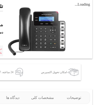
Loading...
تلف
شن
دست
در
با
امکان تحویل اکسپرس
24 ساعته، 7 روز هفته
توضیحات
مشخصات کلی
دیدگاه ها