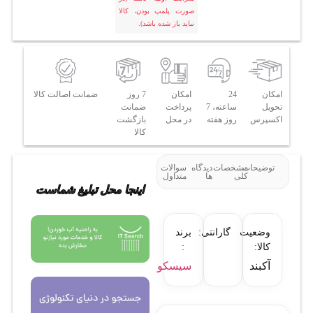
صورت پلمپ بودن، کالا
نباید باز شده باشد).
امکان
24
امکان
7 روز
ضمانت اصالت کالا
تحویل
ساعته، 7
پرداخت
ضمانت
اکسپرس
روز هفته
در محل
بازگشت
کالا
توضیحات
مشخصات
دیدگاه
سوالات
کلی
ها
متداول
اینجا محل تبلیغ شماست
وضعیت
گارانتی:
برند
کالا:
:
آکبند
سیسکو