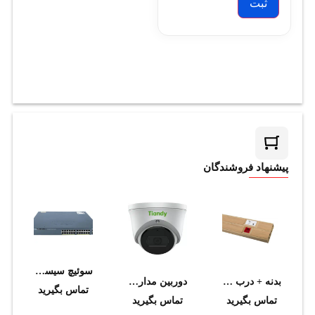
پیشنهاد فروشندگان
سوئیچ سیسکو مدل WS-C2960XR-24PS-I
بدنه + درب باريک 2 تکه 50*150 طرح چوب سوپيتا
دوربین مداربسته تحت شبکه تیاندی مدل TC-C32XP I5W/E/Y/2.8mm/V4.2
تماس بگیرید
تماس بگیرید
تماس بگیرید