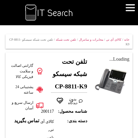
خانه
/
کالای آی تی
/
مخابرات و سانترال
/
تلفن تحت شبکه
/ تلفن تحت شبکه سيسکو CP-8811-
K9
Loading...
تلفن تحت
گارانتی اصالت
و سلامت
شبکه سيسکو
فیزیکی کالا
CP-8811-K9
پشتیبانی 24
ساعته
بدون
ارسال سریع و
دیدگاه
آسان
شناسه محصول:
200117
تماس بگیرید
دسته بندی:
کالای آی
تی
,
تلفن