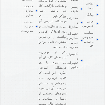
مشتریان خود برساند
تماس
و ضمانت بازگشت کالا
خدمات
پسیو
با ما
مجازی
هم داشته باشد؛
شبکه
وبلاگ
سازی
ویژگی‌هایی که
مخابرات
فروشگاه اینترنتی آی
حریم
خدمات
و
خصوصی
دوربین
تی سرچ سال‌هاست بر
سانترال
مداربسته
روی آن‌ها کار کرده و
سیاست
تجهیزات
توانسته از این طریق
مرجوعی
نظارتی و
و عودت
مشتریان ثابت خود را
دوربین
کالا
مداربسته
داشته باشد.
یکی از مهم‌ترین
کامپیوتر
دغدغه‌های کاربران آی
و
تی سرچ یا هر
تجهیزات
جانبی
فروشگاه‌ اینترنتی
دیگری، این است که
کالای خریداری شده
چه زمانی به دستشان
می‌رسد. آی تی سرچ
شیوه‌های مختلفی از
ارسال را متناسب با
فروشنده کالا،‌ مقصد