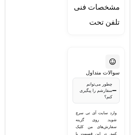
مشخصات فنی
تلفن تحت
شبکه سيسکو
CP-8811-K9
مدل
: CP-8811-K9
سوالات متداول
صفحه نمایش
: 5
چطور می‌توانم
اینچی سیاه و سفید
سفارشم را پیگیری
با رزولوشن بالا
کنم؟
پشتیبانی از PoE
:
بله
وارد سایت آی تی سرچ
پورت‌ها
:
شوید. روی گزینه
سفارش‌های من کلیک
دو پورت
کنید. در این قسمت با