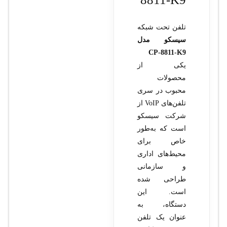
تلفن تحت شبکه
سیسکو مدل
CP-8811-K9
یکی از
محصولات
محبوب در سری
تلفن‌های VoIP از
شرکت سیسکو
است که به‌طور
خاص برای
محیط‌های اداری
و سازمانی
طراحی شده
است. این
دستگاه، به
عنوان یک تلفن