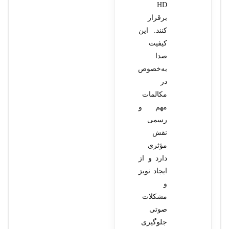
HD
برقرار
کنند. این
کیفیت
صدا
به‌خصوص
در
مکالمات
مهم و
رسمی
نقش
مؤثری
دارد و از
ایجاد نویز
و
مشکلات
صوتی
جلوگیری