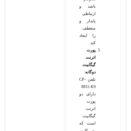
باشد و
ارتباطی
پایدار و
منعطف
را ایجاد
کند.
پورت
اترنت
گیگابیت
دوگانه
:
تلفن CP-
8811-K9
دارای دو
پورت
اترنت
گیگابیت
است که
به کاربر