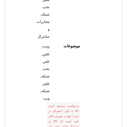
تحت
شبکه
,
مخابرات
و
سانترال
موضوعات
,
voip
تلفن
,
تلفن
تحت
شبکه
,
تلفن
شبکه
,
ویپ
درخواست مرجوع کردن
کالا با دلیل "انصراف از
خرید" تنها در صورتی قابل
تایید است که کالا در
شرایط اولیه باشد (در