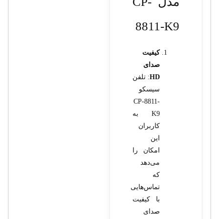
مدل CP-
8811-K9
کیفیت
صدای
HD
: تلفن
سیسکو
CP-8811-
K9 به
کاربران
این
امکان را
می‌دهد
که
تماس‌هایی
با کیفیت
صدای