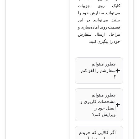
اترنت
کلیک روی جزییات
گیگابیت
می‌توانید سفارش خود را
پروتکل‌های پشتیبانی
ببینید. می‌توانید در این
قسمت روند آماده‌سازی و
شده
: SIP و SCCP
مراحل ارسال سفارش
کیفیت صدا
: HD
خود را پیگیری کنید.
Voice برای
تماس‌های با کیفیت
بالا
چطور میتوانم
سفارشم را لغو کنم
امنیت و رمزنگاری
:
؟
پشتیبانی از
پروتکل‌های
چطور میتوانم
SRTP و TLS
مشخصات کاربری و
برای امنیت
ایمیل خود را
تماس
ویرایش کنم؟
پشتیبانی از کدک‌ها
:
G.711a، G.711u،
اگر کالایی که خریدم