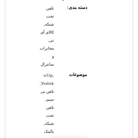
دسته بندی:
تلفن
تحت
شبکه
,
کالای آی
تی
,
مخابرات
و
سانترال
موضوعات
w53p
,
,
Yealink
تلفن بی
سیم
,
تلفن
تحت
شبکه
,
یالینک