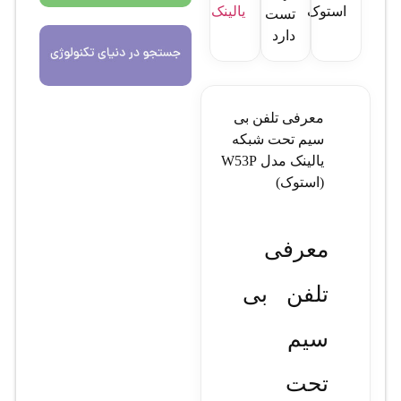
استوک
یالینک
تست
دارد
معرفی تلفن بی
سیم تحت شبکه
یالینک مدل W53P
(استوک)
معرفی
تلفن بی‌
سیم
تحت