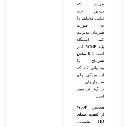
می‌دهد که
چندین خط
تلفنی مختلف را
به صورت
همزمان مدیریت
کنند. ایستگاه
پایه
W53P
قادر
است تا
8 تماس
همزمان
را
پشتیبانی کند که
این ویژگی برای
سازمان‌های
بزرگ‌تر نیز مفید
است.
همچنین
W53P
از
کیفیت صدای
HD
پشتیبانی