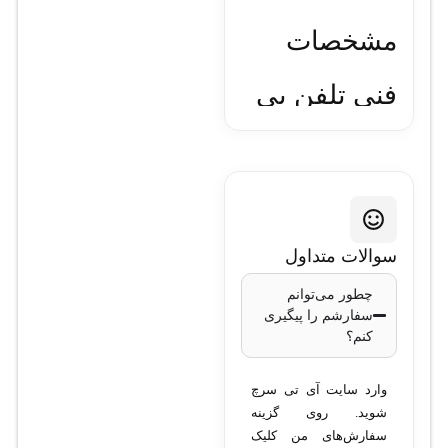
مشخصات
فنی تلفن بی‌
سیم تحت
شبکه یالینک
مدل W53P
سوالات متداول
چطور می‌توانم
سفارشم را پیگیری
مشخصات
کنم؟
عمومی:
وارد سایت آی تی سرچ
شوید. روی گزینه
مدل:
Yealink W53P
سفارش‌های من کلیک