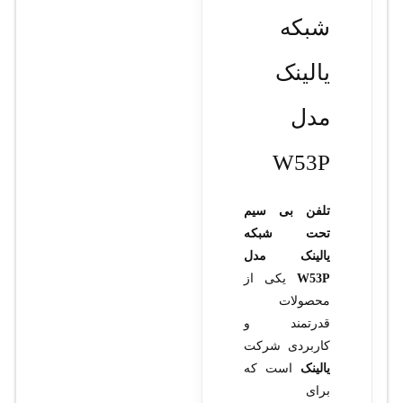
شبکه
یالینک
مدل
W53P
تلفن بی‌ سیم
تحت شبکه
یالینک مدل
W53P
یکی از
محصولات
قدرتمند و
کاربردی شرکت
یالینک
است که
برای