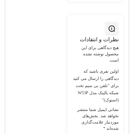
زمان استندبای:
تا
200 ساعت
قابلیت‌ها:
نظرات و انتقادات
کنفرانس صوتی:
هیچ دیدگاهی برای این
بله، کنفرانس
محصول نوشته نشده
سه‌طرفه
است.
انتقال تماس:
بله
اولین نفری باشید که
انتظار تماس:
بله
دیدگاهی را ارسال می کنید
دفترچه تلفن
برای “تلفن بی سیم تحت
شبکه یالینک مدل W53P
داخلی:
ذخیره‌سازی
(استوک)”
تا 500 شماره
نشانی ایمیل شما منتشر
ویژگی‌های
نخواهد شد.
بخش‌های
موردنیاز علامت‌گذاری
شده‌اند
*
امنیتی: