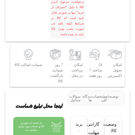
درخواست مرجوع کردن
کالا با دلیل "انصراف از
خرید" تنها در صورتی قابل
تایید است که کالا در
شرایط اولیه باشد (در
صورت پلمپ بودن، کالا
نباید باز شده باشد).
امکان
24
امکان
7 روز
ضمانت اصالت کالا
تحویل
ساعته، 7
پرداخت
ضمانت
اکسپرس
روز هفته
در محل
بازگشت
کالا
توضیحات
مشخصات
دیدگاه
سوالات
کلی
ها
متداول
اینجا محل تبلیغ شماست
وضعیت
گارانتی:
برند
کالا:
:
مهلت