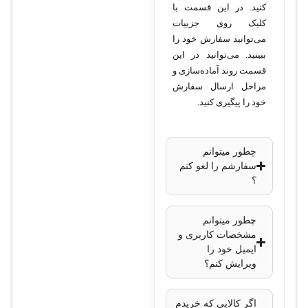
نوع تلفن:
بی‌سیم
کنید. در این قسمت با
کلیک روی جزییات
تحت شبکه (DECT
می‌توانید سفارش خود را
IP Phone)
ببینید. می‌توانید در این
پشتیبانی از پروتکل
قسمت روند آماده‌سازی و
SIP:
بله، تا 8 اکانت
مراحل ارسال سفارش
خود را پیگیری کنید.
SIP
تعداد تماس‌های
همزمان:
8 تماس
چطور میتوانم
همزمان
سفارشم را لغو کنم
؟
صفحه نمایش:
چطور میتوانم
نوع نمایشگر:
صفحه
مشخصات کاربری و
ایمیل خود را
نمایش رنگی 1.8
ویرایش کنم؟
اینچی
پورت‌ها و
اگر کالایی که خریدم