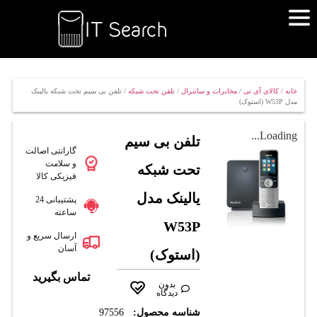
خانه
/
کالای آی تی
/
مخابرات و سانترال
/
تلفن تحت شبکه
/ تلفن بی سیم تحت شبکه یالینک
مدل W53P (استوک)
Loading...
تلفن بی سیم
گارانتی اصالت
و سلامت
تحت شبکه
فیزیکی کالا
یالینک مدل
پشتیبانی 24
ساعته
W53P
ارسال سریع و
آسان
(استوک)
تماس بگیرید
بدون
دیدگاه
شناسه محصول:
97556