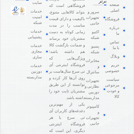
برتر
سایت
صفحه
فروشگاهی است که
اصلی
خدمات
سرور و
بتواند کالاهایی متنوع،
امنیت
تجهیزات
باکیفیت و دارای قیمت
فروشگاه
شبکه
جانبی
مناسب را در مدت
درباره
خدمات
اکتیو
زمانی کوتاه به دست
ما
پشتیبانی
شبکه
مشتریان خود برساند
تماس
و ضمانت بازگشت کالا
خدمات
پسیو
با ما
مجازی
هم داشته باشد؛
شبکه
وبلاگ
سازی
ویژگی‌هایی که
مخابرات
فروشگاه اینترنتی آی
حریم
خدمات
و
خصوصی
دوربین
تی سرچ سال‌هاست بر
سانترال
مداربسته
روی آن‌ها کار کرده و
سیاست
تجهیزات
توانسته از این طریق
مرجوعی
نظارتی و
و عودت
مشتریان ثابت خود را
دوربین
کالا
مداربسته
داشته باشد.
یکی از مهم‌ترین
کامپیوتر
دغدغه‌های کاربران آی
و
تی سرچ یا هر
تجهیزات
جانبی
فروشگاه‌ اینترنتی
دیگری، این است که