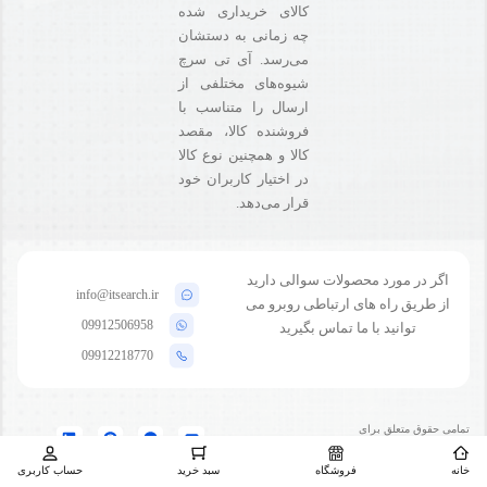
کالای خریداری شده
چه زمانی به دستشان
می‌رسد. آی تی سرچ
شیوه‌های مختلفی از
ارسال را متناسب با
فروشنده کالا،‌ مقصد
کالا و همچنین نوع کالا
در اختیار کاربران خود
قرار می‌دهد.
اگر در مورد محصولات سوالی دارید
info@itsearch.ir
از طریق راه های ارتباطی روبرو می
09912506958
توانید با ما تماس بگیرید
09912218770
تمامی حقوق متعلق برای
طراحی و توسعه
فروشگاه آی تی سرچ محفوظ
وبسایت توسط
کادوس
خانه
فروشگاه
سبد خرید
حساب کاربری
است