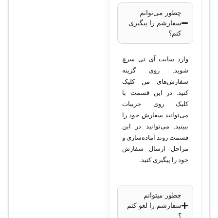
صفحه نمایش:
چطور می‌توانم
سفارشم را پیگیری
نوع: LCD
کنم؟
اندازه: 2.4
اینچ
وارد سایت آی تی سرچ
حساب‌های SIP:
شوید. روی گزینه
تعداد: 10
سفارش‌های من کلیک
کنید. در این قسمت با
حساب SIP
کلیک روی جزییات
کدک‌های صوتی:
می‌توانید سفارش خود را
پشتیبانی از
ببینید. می‌توانید در این
کدک‌های
قسمت روند آماده‌سازی و
G.711
مراحل ارسال سفارش
خود را پیگیری کنید.
(A/U)،
G.722
کیفیت صدا:
چطور میتوانم
کیفیت HD
سفارشم را لغو کنم
؟
Voice