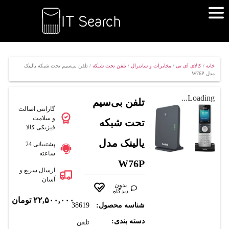
خانه
/
کالای آی تی
/
مخابرات و سانترال
/
تلفن تحت شبکه
/ تلفن بی‌سیم تحت شبکه یالینک
مدل W76P
Loading...
تلفن بی‌سیم
گارانتی اصالت
و سلامت
تحت شبکه
فیزیکی کالا
یالینک مدل
پشتیبانی 24
ساعته
W76P
ارسال سریع و
آسان
بدون
دیدگاه
۲۲,۵۰۰,۰۰۰
تومان
شناسه محصول:
38619
دسته بندی:
تلفن