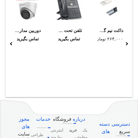
داکت نيم گرد زميني ساده 25*120 دانوب
تلفن تحت شبکه اسنوم مدل D760
دوربین مداربسته هایک ویژن مدل DS-2CE78D0T-IT3FS
۲۶۴,۰۰۰
تومان
تماس بگیرید
تماس بگیرید
درباره
فروشگاه
خدمات
مجوز
دسترسی
دسته
های
یک
خرید
اینترنتی
سریع
های
سایت
طراحی
مطمئن، نیازمند