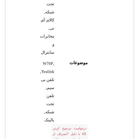
تحت
شبکه
,
کالای آی
تی
,
مخابرات
و
سانترال
موضوعات
W76P
,
,
Yealink
تلفن بی
سیم
,
تلفن
تحت
شبکه
,
یالینک
درخواست مرجوع کردن
کالا با دلیل "انصراف از