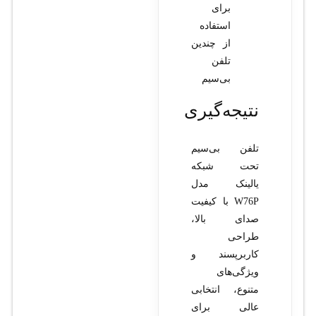
برای
استفاده
از چندین
تلفن
بی‌سیم
نتیجه‌گیری
تلفن بی‌سیم
تحت شبکه
یالینک مدل
W76P با کیفیت
صدای بالا،
طراحی
کاربرپسند و
ویژگی‌های
متنوع، انتخابی
عالی برای