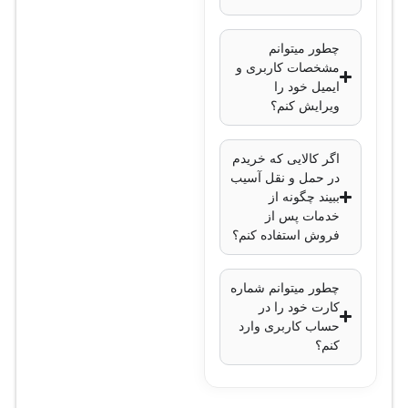
پورت‌ها:
چطور میتوانم
پشتیبانی از
مشخصات کاربری و
PoE (Power
ایمیل خود را
over
ویرایش کنم؟
Ethernet)
دکمه‌ها:
اگر کالایی که خریدم
دکمه‌های
در حمل و نقل آسیب
ببیند چگونه از
قابل
خدمات پس از
برنامه‌ریزی
فروش استفاده کنم؟
و کلیدهای
عملکردی
چطور میتوانم شماره
ویژگی‌های تماس:
کارت خود را در
حساب کاربری وارد
قابلیت تماس
کنم؟
کنفرانسی
مدیریت مخاطبین:
ظرفیت