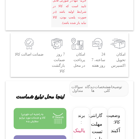
خرید" تنها در صورتی قابل
تایید است که کالا در
شرایط اولیه باشد (در
صورت پلمپ بودن، کالا
نباید باز شده باشد).
امکان
24
امکان
7 روز
ضمانت اصالت کالا
تحویل
ساعته، 7
پرداخت
ضمانت
اکسپرس
روز هفته
در محل
بازگشت
کالا
توضیحات
مشخصات
دیدگاه
سوالات
کلی
ها
متداول
اینجا محل تبلیغ شماست
وضعیت
گارانتی:
برند
کالا:
:
مهلت
آکبند
یالینک
تست
دارد