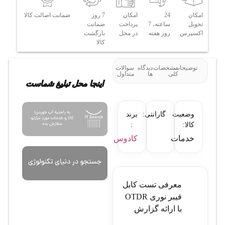
امکان
24
امکان
7 روز
ضمانت اصالت کالا
تحویل
ساعته، 7
پرداخت
ضمانت
اکسپرس
روز هفته
در محل
بازگشت
کالا
توضیحات
مشخصات
دیدگاه
سوالات
کلی
ها
متداول
اینجا محل تبلیغ شماست
وضعیت
گارانتی:
برند
کالا:
:
خدمات
کادوس
معرفی تست کابل
فیبر نوری OTDR
با ارائه گزارش