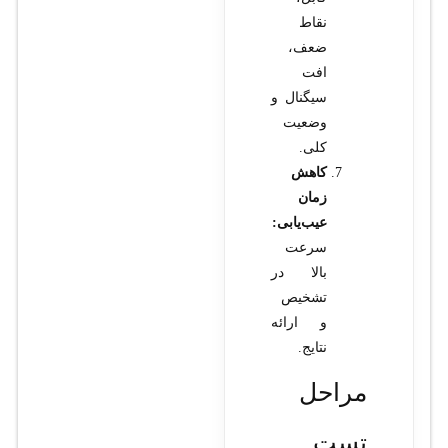
نقاط
ضعف،
افت
سیگنال و
وضعیت
کلی.
کاهش
زمان
عیب‌یابی:
سرعت
بالا در
تشخیص
و ارائه
نتایج.
مراحل
تست