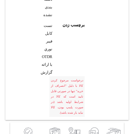
بندی
نشده
برچسب زدن
تست
کابل
فيبر
نوري
OTDR
با ارائه
گزارش
درخواست مرجوع کردن
کالا با دلیل "انصراف از
خرید" تنها در صورتی قابل
تایید است که کالا در
شرایط اولیه باشد (در
صورت پلمپ بودن، کالا
نباید باز شده باشد).