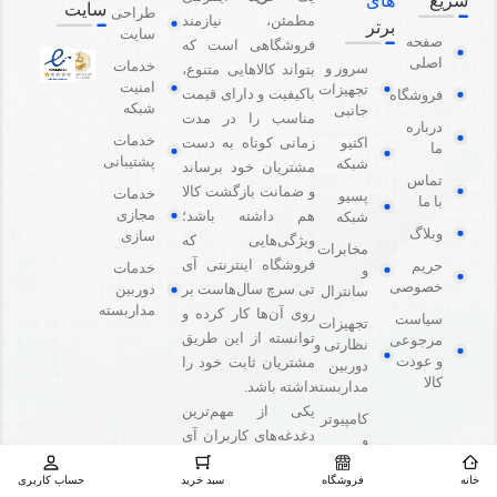
سریع
های
سایت
طراحی
مطمئن، نیازمند
برتر
سایت
صفحه
فروشگاهی است که
اصلی
خدمات
سرور و
بتواند کالاهایی متنوع،
امنیت
تجهیزات
باکیفیت و دارای قیمت
فروشگاه
شبکه
جانبی
مناسب را در مدت
درباره
خدمات
اکتیو
زمانی کوتاه به دست
ما
پشتیبانی
شبکه
مشتریان خود برساند
تماس
و ضمانت بازگشت کالا
خدمات
پسیو
با ما
مجازی
هم داشته باشد؛
شبکه
وبلاگ
سازی
ویژگی‌هایی که
مخابرات
فروشگاه اینترنتی آی
حریم
خدمات
و
خصوصی
دوربین
تی سرچ سال‌هاست بر
سانترال
مداربسته
روی آن‌ها کار کرده و
سیاست
تجهیزات
توانسته از این طریق
مرجوعی
نظارتی و
و عودت
مشتریان ثابت خود را
دوربین
کالا
مداربسته
داشته باشد.
یکی از مهم‌ترین
کامپیوتر
دغدغه‌های کاربران آی
و
تی سرچ یا هر
تجهیزات
جانبی
خانه
فروشگاه
سبد خرید
حساب کاربری
فروشگاه‌ اینترنتی