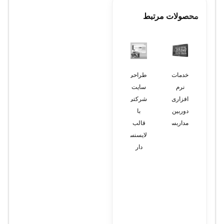
محصولات مرتبط
خدمات
طراحی
طراحی
نصب
نصب
نرم
سایت
سایت
پچ پنل
ترانک
افزاری
شرکتی
شرکتی
فیبر
به
دوربین
با
با
نوری
همراه
مداربسته
قالب
قالب
اتصالات
لایسنس
آماده
دار