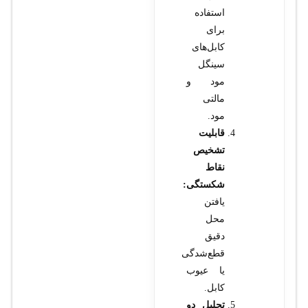
استفاده
برای
کابل‌های
سینگل
مود و
مالتی
مود.
قابلیت
تشخیص
نقاط
شکستگی:
یافتن
محل
دقیق
قطع‌شدگی
یا عیوب
کابل.
تحلیل دو