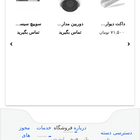
داکت ديواري دانوب 40*50
دوربین مداربسته تحت شبکه تیاندی مدل TC-C34HS I3/E/Y/C/SD/2.8mm/V4.2
سوييچ سيسکو Cisco C9500-24Y4C-E
۷۱,۵۰۰
تومان
تماس بگیرید
تماس بگیرید
درباره
فروشگاه
خدمات
مجوز
دسترسی
دسته
های
یک
خرید
اینترنتی