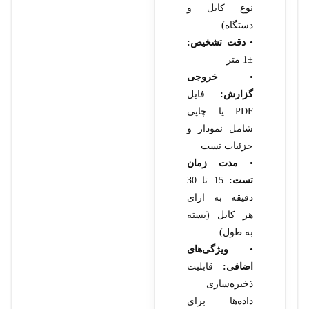
نوع کابل و
دستگاه)
•
دقت تشخیص:
±1 متر
•
خروجی
گزارش:
فایل
PDF یا چاپی
شامل نمودار و
جزئیات تست
•
مدت زمان
تست:
15 تا 30
دقیقه به ازای
هر کابل (بسته
به طول)
•
ویژگی‌های
اضافی:
قابلیت
ذخیره‌سازی
داده‌ها برای