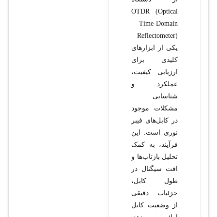
OTDR (Optical
Time-Domain
Reflectometer)
یکی از ابزارهای
کلیدی برای
ارزیابی کیفیت،
عملکرد و
شناسایی
مشکلات موجود
در کابل‌های فیبر
نوری است. این
فرآیند، به کمک
تحلیل بازتاب‌ها و
افت سیگنال در
طول کابل،
جزئیات دقیقی
از وضعیت کابل