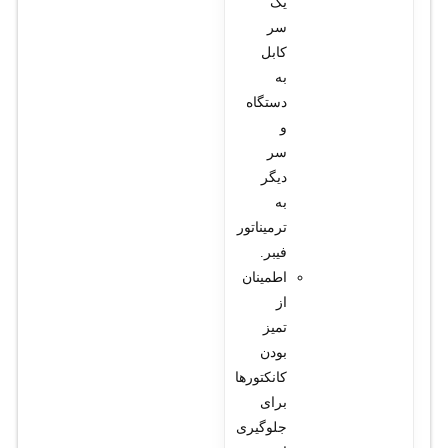
یک
سر
کابل
به
دستگاه
و
سر
دیگر
به
ترمیناتور
فیبر.
اطمینان
از
تمیز
بودن
کانکتورها
برای
جلوگیری