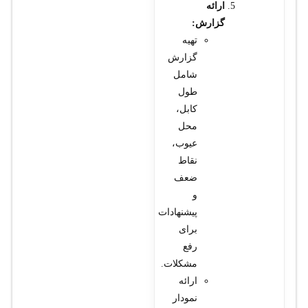
ارائه
گزارش:
تهیه
گزارش
شامل
طول
کابل،
محل
عیوب،
نقاط
ضعف
و
پیشنهادات
برای
رفع
مشکلات.
ارائه
نمودار