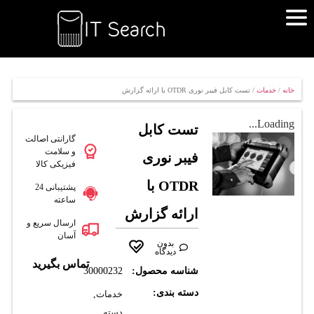
خانه
/
خدمات
/ تست کابل فیبر نوری OTDR با ارائه گزارش
Loading...
تست کابل
گارانتی اصالت
و سلامت
فیبر نوری
فیزیکی کالا
OTDR با
پشتیبانی 24
ساعته
ارائه گزارش
ارسال سریع و
آسان
بدون
دیدگاه
تماس بگیرید
شناسه محصول:
30000232
دسته بندی:
خدمات
,
دسته