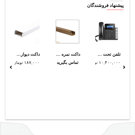
پیشنهاد فروشندگان
تلفن تحت شبکه گرند استریم مدل GXP1628
داکت نمره 40*35 طرح چوب سوپيتا
داکت ديواري دانوب 60*120
۱۰,۴۰۰,۰۰۰
تومان
تماس بگیرید
۱۸۷,۰۰۰
تومان