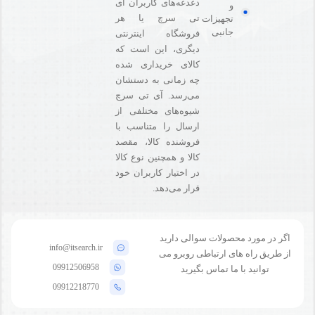
دغدغه‌های کاربران آی
و
تی سرچ یا هر
تجهیزات
جانبی
فروشگاه‌ اینترنتی
دیگری، این است که
کالای خریداری شده
چه زمانی به دستشان
می‌رسد. آی تی سرچ
شیوه‌های مختلفی از
ارسال را متناسب با
فروشنده کالا،‌ مقصد
کالا و همچنین نوع کالا
در اختیار کاربران خود
قرار می‌دهد.
اگر در مورد محصولات سوالی دارید
info@itsearch.ir
از طریق راه های ارتباطی روبرو می
09912506958
توانید با ما تماس بگیرید
09912218770