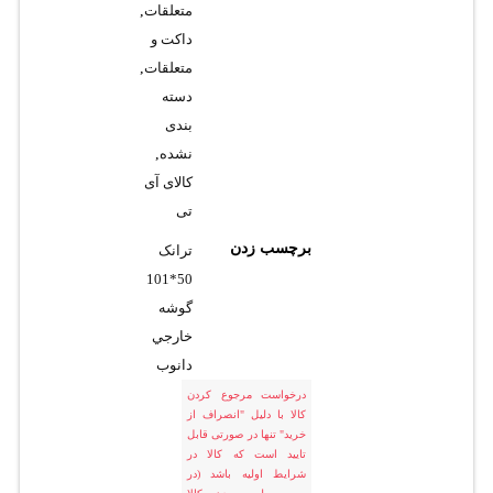
متعلقات
,
داکت و
متعلقات
,
دسته
بندی
نشده
,
کالای آی
تی
برچسب زدن
ترانک
50*101
گوشه
خارجي
دانوب
درخواست مرجوع کردن
کالا با دلیل "انصراف از
خرید" تنها در صورتی قابل
تایید است که کالا در
شرایط اولیه باشد (در