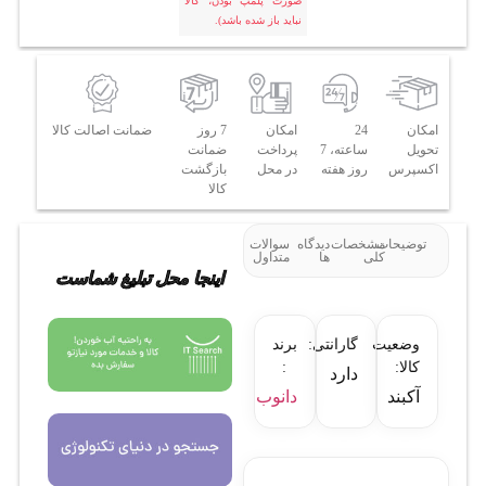
صورت پلمپ بودن، کالا
نباید باز شده باشد).
امکان
24
امکان
7 روز
ضمانت اصالت کالا
تحویل
ساعته، 7
پرداخت
ضمانت
اکسپرس
روز هفته
در محل
بازگشت
کالا
توضیحات
مشخصات
دیدگاه
سوالات
کلی
ها
متداول
اینجا محل تبلیغ شماست
وضعیت
گارانتی:
برند
کالا:
:
دارد
آکبند
دانوب