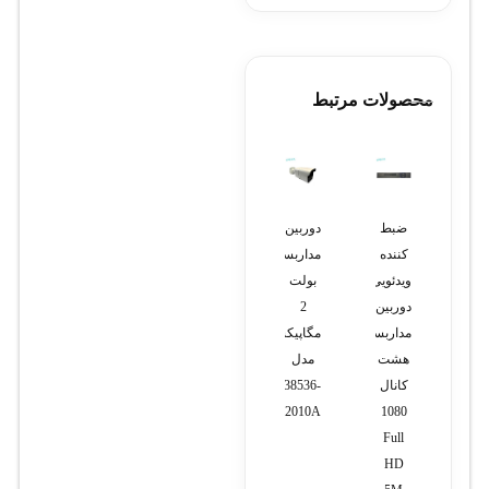
محصولات مرتبط
ضبط
دوربین
کارت
تلفن
تلفن
کننده
مداربسته
توسعه
سانترال
تحت
ویدئویی
بولت
سانترال
پاناسونیک
شبکه
دوربین
2
KX-
مدل
یالینک
مداربسته
مگاپیکسل
TES82483
KX-
T58W
هشت
مدل
T7665
Pro
کانال
CBM238536-
with
Camera
K2010A
1080
Full
(استوک)
HD