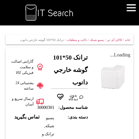
خانه
/
کالای آی تی
/
پسیو شبکه
/
داکت و متعلقات
/ ترانک 50*101 گوشه خارجي دانوب
Loading...
ترانک 50*101
گارانتی اصالت
و سلامت
گوشه خارجي
فیزیکی کالا
دانوب
پشتیبانی 24
ساعته
بدون
ارسال سریع و
دیدگاه
آسان
شناسه محصول:
30000301
تماس بگیرید
دسته بندی:
پسیو
شبکه
,
ترانک و