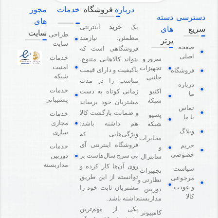
درباره
فروشگاه
خدمات
مجوز
دسترسی
دسته
های
یک
خرید
اینترنتی
سریع
های
سایت
طراحی
مطمئن، نیازمند
برتر
سایت
صفحه
فروشگاهی است که
اصلی
خدمات
سرور و
بتواند کالاهایی متنوع،
امنیت
تجهیزات
باکیفیت و دارای قیمت
فروشگاه
شبکه
جانبی
مناسب را در مدت
درباره
خدمات
اکتیو
زمانی کوتاه به دست
ما
پشتیبانی
شبکه
مشتریان خود برساند
تماس
و ضمانت بازگشت کالا
خدمات
پسیو
با ما
مجازی
هم داشته باشد؛
شبکه
وبلاگ
سازی
ویژگی‌هایی که
مخابرات
فروشگاه اینترنتی آی
حریم
خدمات
و
خصوصی
دوربین
تی سرچ سال‌هاست بر
سانترال
مداربسته
روی آن‌ها کار کرده و
سیاست
تجهیزات
توانسته از این طریق
مرجوعی
نظارتی و
و عودت
مشتریان ثابت خود را
دوربین
کالا
مداربسته
داشته باشد.
یکی از مهم‌ترین
کامپیوتر