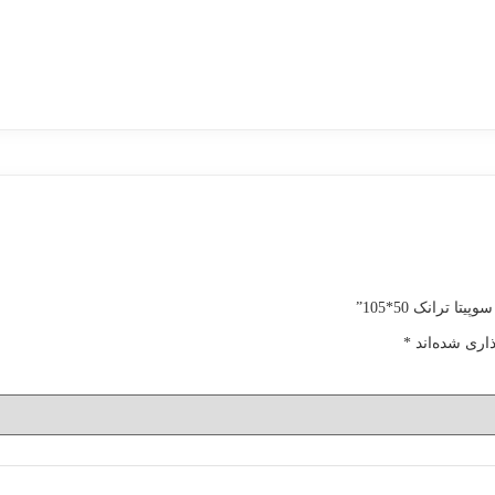
ترانک 50*105”
اری شده‌اند
*