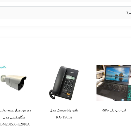
م؟
لپ تاپ دل ۵۵۹۰
تلفن پاناسونیک مدل
KX-TSC62
مگاپیکسل مدل
BM238536-K2010A