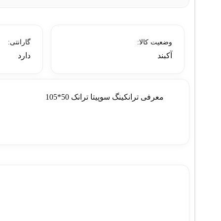
وضعیت کالا:
گارانتی:
آکبند
دارد
معرفی ترانکينگ سوپيتا ترانک 50*105