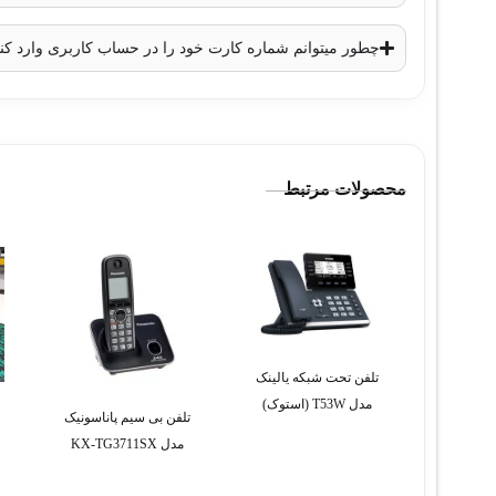
چطور میتوانم شماره کارت خود را در حساب کاربری وارد کن
محصولات مرتبط
تلفن تحت شبکه یالینک
مدل T53W (استوک)
تلفن بی سیم پاناسونیک
مدل KX-TG3711SX