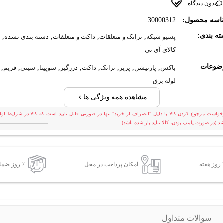
بدون دیدگاه
اسه محصول:
30000312
ه بندی:
پسیو شبکه
,
ترانک و متعلقات
,
داکت و متعلقات
,
دسته بندی نشده
,
کالای آی تی
ضوعات
باکس
,
پارتیشن
,
پریز
,
ترانک
,
داکت
,
درزگیر
,
سوپیتا
,
سینی
,
فریم
,
لوله برق
مشاهده همه ویژگی ها
خواست مرجوع کردن کالا با دلیل "انصراف از خرید" تنها در صورتی قابل تایید است که کالا در شرایط اولی
شد (در صورت پلمپ بودن، کالا نباید باز شده باشد).
امکان پرداخت در محل
7 روز ضمانت بازگشت کالا
سوالات متداول