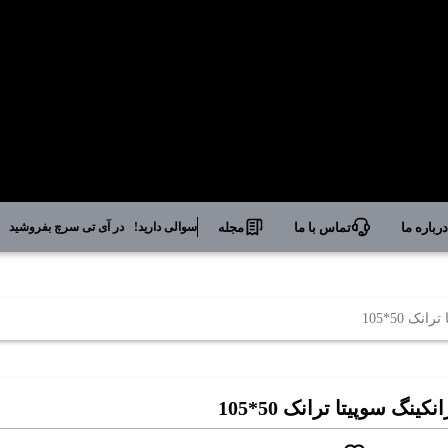
رباره ما
تماس با ما
مجله
سوالی دارید!
در آی تی سرچ بفروشید
نک 50*105
نکينگ سوپيتا ترانک 50*105