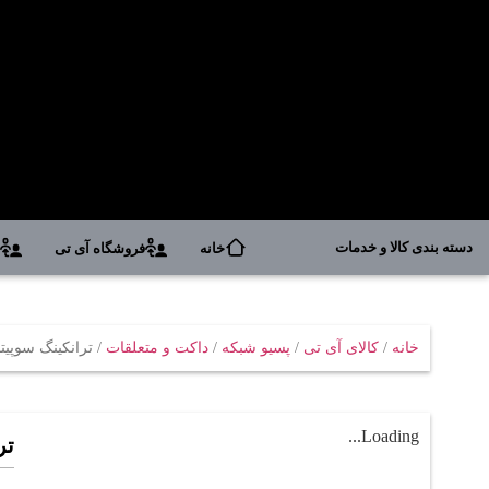
دسته بندی کالا و خدمات
خانه
فروشگاه آی تی
د
خانه
/
کالای آی تی
/
پسیو شبکه
/
داکت و متعلقات
/ ترانکينگ سوپيتا ترا
Loading...
ترا