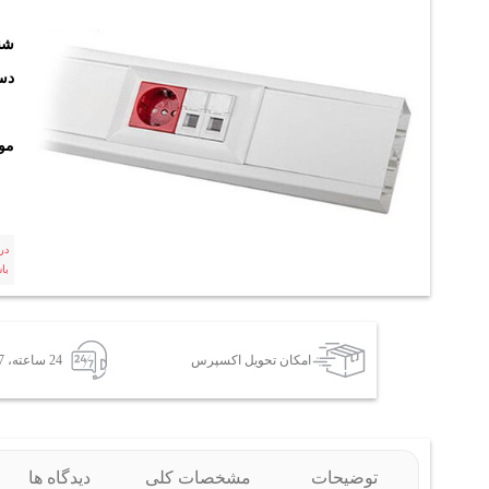
شن
دست
مو
در
با
امکان تحویل اکسپرس
24 ساعته، 7 روز هفته
توضیحات
مشخصات کلی
دیدگاه ها