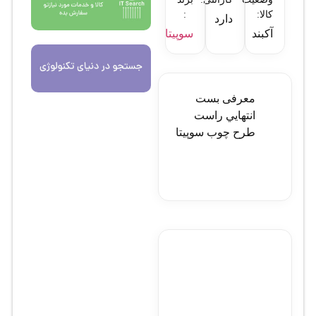
کالا:
:
دارد
آکبند
سوپیتا
معرفی بست
انتهايي راست
طرح چوب سوپيتا