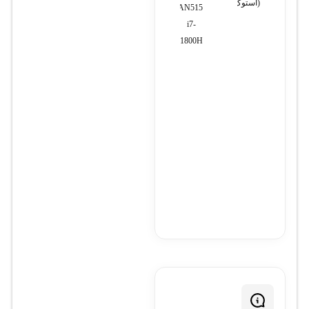
(استوک)
TDA6178
AN515
i7-
11800H