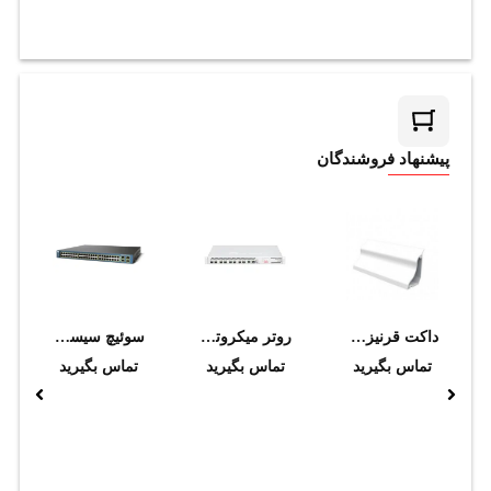
پیشنهاد فروشندگان
داکت قرنيزي ارتفاع 80mm داراي لبه نرم سوپيتا
روتر میکروتیک مدل +CCR1072-1G-8S
سوئیچ سیسکو مدل WS-C3560G-48PS-E
تماس بگیرید
تماس بگیرید
تماس بگیرید