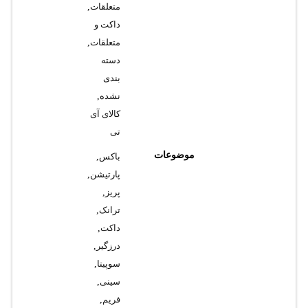
متعلقات
,
داکت و
متعلقات
,
دسته
بندی
نشده
,
کالای آی
تی
موضوعات
باکس
,
پارتیشن
,
پریز
,
ترانک
,
داکت
,
درزگیر
,
سوپیتا
,
سینی
,
فریم
,