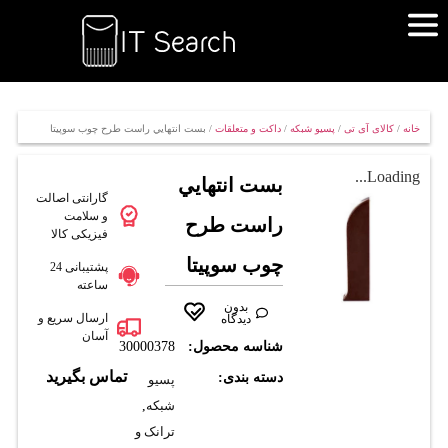
خانه
/
کالای آی تی
/
پسیو شبکه
/
داکت و متعلقات
/ بست انتهايي راست طرح چوب سوپيتا
Loading...
بست انتهايي
گارانتی اصالت
و سلامت
راست طرح
فیزیکی کالا
چوب سوپيتا
پشتیبانی 24
ساعته
بدون
ارسال سریع و
دیدگاه
آسان
شناسه محصول:
30000378
تماس بگیرید
دسته بندی:
پسیو
شبکه
,
ترانک و