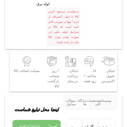
لوله برق
درخواست مرجوع کردن
کالا با دلیل "انصراف از
خرید" تنها در صورتی قابل
تایید است که کالا در
شرایط اولیه باشد (در
صورت پلمپ بودن، کالا
نباید باز شده باشد).
امکان
24
امکان
7 روز
ضمانت اصالت کالا
تحویل
ساعته، 7
پرداخت
ضمانت
اکسپرس
روز هفته
در محل
بازگشت
کالا
توضیحات
مشخصات
دیدگاه
سوالات
کلی
ها
متداول
اینجا محل تبلیغ شماست
وضعیت
گارانتی:
برند