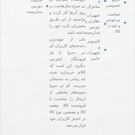
خدمات
و
خصوصی
دوربین
تی سرچ سال‌هاست بر
سانترال
مداربسته
روی آن‌ها کار کرده و
سیاست
تجهیزات
توانسته از این طریق
مرجوعی
نظارتی و
و عودت
مشتریان ثابت خود را
دوربین
کالا
مداربسته
داشته باشد.
یکی از مهم‌ترین
کامپیوتر
دغدغه‌های کاربران آی
و
تی سرچ یا هر
تجهیزات
جانبی
فروشگاه‌ اینترنتی
دیگری، این است که
کالای خریداری شده
چه زمانی به دستشان
می‌رسد. آی تی سرچ
شیوه‌های مختلفی از
ارسال را متناسب با
فروشنده کالا،‌ مقصد
کالا و همچنین نوع کالا
در اختیار کاربران خود
قرار می‌دهد.