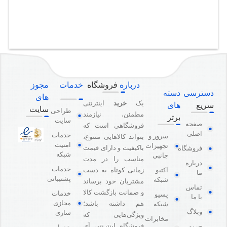
درباره
فروشگاه
خدمات
مجوز
دسترسی
دسته
های
یک
خرید
اینترنتی
سریع
های
سایت
طراحی
مطمئن، نیازمند
برتر
سایت
صفحه
فروشگاهی است که
اصلی
خدمات
سرور و
بتواند کالاهایی متنوع،
امنیت
تجهیزات
باکیفیت و دارای قیمت
فروشگاه
شبکه
جانبی
مناسب را در مدت
درباره
خدمات
اکتیو
زمانی کوتاه به دست
ما
پشتیبانی
شبکه
مشتریان خود برساند
تماس
و ضمانت بازگشت کالا
خدمات
پسیو
با ما
مجازی
هم داشته باشد؛
شبکه
وبلاگ
سازی
ویژگی‌هایی که
مخابرات
فروشگاه اینترنتی آی
حریم