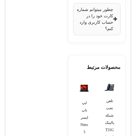
چطور میتوانم شماره
کارت خود را در
حساب کاربری وارد
کنم؟
محصولات مرتبط
تلفن
مودم
لپ
کارت
لپ
تحت
خطوط
تاپ
آنالوگ
تاپ اچ
شبکه
سیپ
ایسر
سانترال
پی
یالینک
ترانک
Nitro
TDE600مدل
15s-
T31G
du1023tu
KX-
5