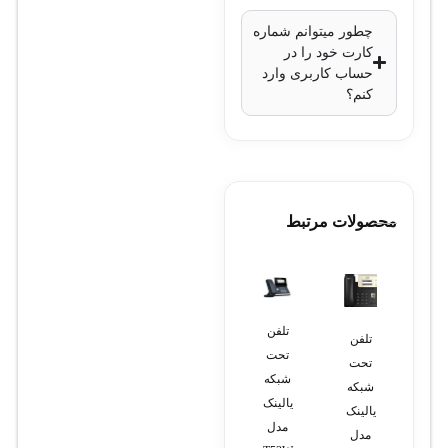
چطور میتوانم شماره
کارت خود را در
حساب کاربری وارد
کنم؟
محصولات مرتبط
تلفن
تلفن
لپ
لپ
تلفن
تحت
تحت
تاپ
تاپ ام
پاناسونیک
شبکه
شبکه
دل
اس آی
مدل
یالینک
یالینک
۵۵۹۰
مدل
KX-
مدل
مدل
RTX4050
TSC62-