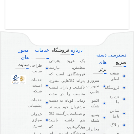
درباره
فروشگاه
خدمات
مجوز
دسترسی
دسته
های
یک
خرید
اینترنتی
سریع
های
سایت
طراحی
مطمئن، نیازمند
برتر
سایت
صفحه
فروشگاهی است که
اصلی
خدمات
سرور و
بتواند کالاهایی متنوع،
امنیت
تجهیزات
باکیفیت و دارای قیمت
فروشگاه
شبکه
جانبی
مناسب را در مدت
درباره
خدمات
اکتیو
زمانی کوتاه به دست
ما
پشتیبانی
شبکه
مشتریان خود برساند
تماس
و ضمانت بازگشت کالا
خدمات
پسیو
با ما
مجازی
هم داشته باشد؛
شبکه
وبلاگ
سازی
ویژگی‌هایی که
مخابرات
فروشگاه اینترنتی آی
حریم