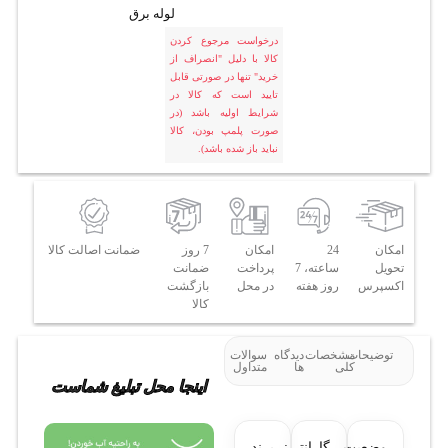
لوله برق
درخواست مرجوع کردن
کالا با دلیل "انصراف از
خرید" تنها در صورتی قابل
تایید است که کالا در
شرایط اولیه باشد (در
صورت پلمپ بودن، کالا
نباید باز شده باشد).
امکان
24
امکان
7 روز
ضمانت اصالت کالا
تحویل
ساعته، 7
پرداخت
ضمانت
اکسپرس
روز هفته
در محل
بازگشت
کالا
توضیحات
مشخصات
دیدگاه
سوالات
کلی
ها
متداول
اینجا محل تبلیغ شماست
وضعیت
گارانتی:
برند