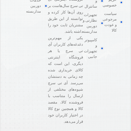
خدمات
و
خصوصی
دوربین
تی سرچ سال‌هاست بر
سانترال
مداربسته
روی آن‌ها کار کرده و
سیاست
تجهیزات
توانسته از این طریق
مرجوعی
نظارتی و
و عودت
مشتریان ثابت خود را
دوربین
کالا
مداربسته
داشته باشد.
یکی از مهم‌ترین
کامپیوتر
دغدغه‌های کاربران آی
و
تی سرچ یا هر
تجهیزات
جانبی
فروشگاه‌ اینترنتی
دیگری، این است که
کالای خریداری شده
چه زمانی به دستشان
می‌رسد. آی تی سرچ
شیوه‌های مختلفی از
ارسال را متناسب با
فروشنده کالا،‌ مقصد
کالا و همچنین نوع کالا
در اختیار کاربران خود
قرار می‌دهد.