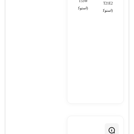
T53W
T21E2
سفید
(استوک)
(استوک)