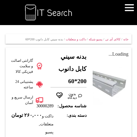
خانه
/
کالای آی تی
/
پسیو شبکه
/
داکت و متعلقات
/ بدنه سيني کابل دانوب 200*60
Loading...
بدنه سيني
گارانتی اصالت
و سلامت
کابل دانوب
فیزیکی کالا
200*60
پشتیبانی 24
ساعته
بدون
ارسال سریع و
دیدگاه
آسان
شناسه محصول:
30000289
۲۶۰,۰۰۰
تومان
دسته بندی:
داکت و
متعلقات
,
پسیو