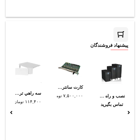
پیشنهاد فروشندگان
کارت سانترال پاناسونیک مدل KX-TDA0172 (استوک)
سه راهي ترانکينگ سوپيتا 50*150
۷,۵۰۰,۰۰۰
تومان
نصب و راه‌ اندازی دستگاه UPS تا ظرفیت 10KVA
۱۱۴,۴۰۰
تومان
تماس بگیرید